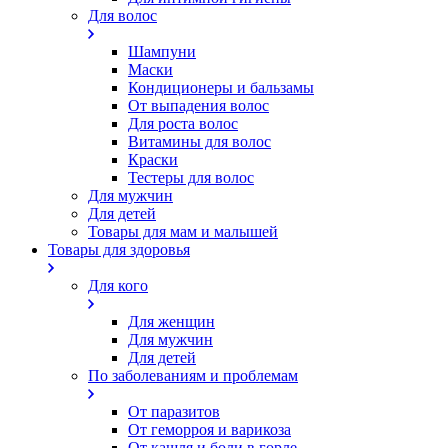
Для волос
Шампуни
Маски
Кондиционеры и бальзамы
От выпадения волос
Для роста волос
Витамины для волос
Краски
Тестеры для волос
Для мужчин
Для детей
Товары для мам и малышей
Товары для здоровья
Для кого
Для женщин
Для мужчин
Для детей
По заболеваниям и проблемам
От паразитов
Oт геморроя и варикоза
От кашля и боли в горле