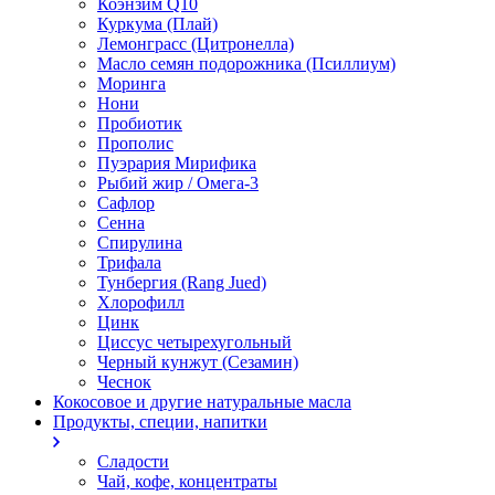
Коэнзим Q10
Куркума (Плай)
Лемонграсс (Цитронелла)
Масло семян подорожника (Псиллиум)
Моринга
Нони
Пробиотик
Прополис
Пуэрария Мирифика
Рыбий жир / Омега-3
Сафлор
Сенна
Спирулина
Трифала
Тунбергия (Rang Jued)
Хлорофилл
Цинк
Циссус четырехугольный
Черный кунжут (Сезамин)
Чеснок
Кокосовое и другие натуральные масла
Продукты, специи, напитки
Сладости
Чай, кофе, концентраты