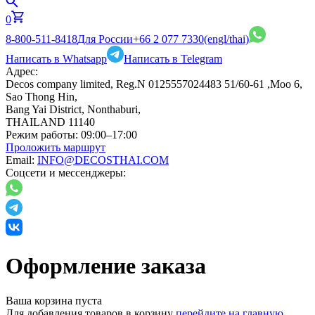
0
8-800-511-8418
Для России
+66 2 077 7330
(engl/thai)
Написать в Whatsapp
Написать в Telegram
Адрес:
Decos company limited, Reg.N 0125557024483 51/60-61 ,Moo 6,
Sao Thong Hin,
Bang Yai District, Nonthaburi,
THAILAND 11140
Режим работы:
09:00–17:00
Проложить маршрут
Email:
INFO@DECOSTHAI.COM
Соцсети и мессенджеры:
Оформление заказа
Ваша корзина пуста
Для добавления товаров в корзину
перейдите на главную.