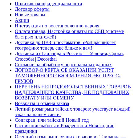
Политика конфиденциальности
Договор оферты
Новые товары
Акции
Инструкция по восстановлению пароля
Оплата товара, Настройка оплаты по СБП (системе
быстрых платежей)
Доставка до ПВЗ и постаматов 5Post расширяет
географию: теперь ещё ближе к вам!
Доставка из Таиланда в Россию — Условия, Сроки,
Способы | Decosthai
Согласие на обработку персональных данных
ДОГОВОР-ОФЕРТА ОБ ОКАЗАНИИ УСЛУГ
ТАМОЖЕННОГО ОФОРМЛЕНИЯ ЭКСПРЕСС-
ГРУЗОВ
ПЕРЕЧЕНЬ НЕПРОДОВОЛЬСТВЕННЫХ ТОВАРОВ
НАДЛЕЖАЩЕГО КАЧЕСТВА, НЕ ПОДЛЕЖАЩИХ
ВОЗВРАТУ ИЛИ ОБМЕНУ
Возвраты и отмена заказа
Летний розыгрыш тайских товаров: участвует каждый
заказ на нашем сайте!
Сонгкран, или тайский Новый год
Расписание работы в Рождество и Новогодние
праздники
Осенний розыгрыш лучших товаров из Таиланда —