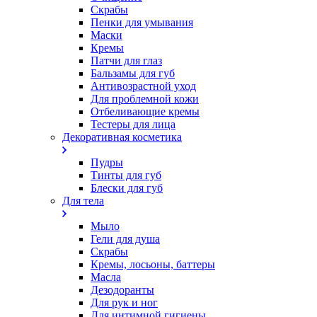
Скрабы
Пенки для умывания
Маски
Кремы
Патчи для глаз
Бальзамы для губ
Антивозрастной уход
Для проблемной кожи
Oтбеливающие кремы
Тестеры для лица
Декоративная косметика
Пудры
Тинты для губ
Блески для губ
Для тела
Мыло
Гели для душа
Скрабы
Кремы, лосьоны, баттеры
Масла
Дезодоранты
Для рук и ног
Для интимной гигиены