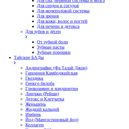
Для сна, нервной системы и мозга
Для сердца и сосудов
Для мочеполовой системы
Для зрения
Для кожи, волос и ногтей
Для печени и детокса
Для зубов и дёсен
От зубной боли
Зубные пасты
Зубные порошки
Тайские БАДы
Андрографис (Фа Талай Джон)
Гарциния Камбоджийская
Гвоздика
Гинкго билоба
Глюкозамин и хондроитин
Линчжи (Рейши)
Детокс и Клетчатка
Женьшень
Жидкий кальций
Имбирь
Йод (Мангостиновый йод)
Коллаген