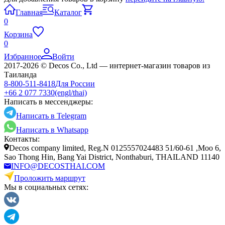
Главная
Каталог
0
Корзина
0
Избранное
Войти
2017-2026 © Decos Co., Ltd — интернет-магазин товаров из
Таиланда
8-800-511-8418
Для России
+66 2 077 7330
(engl/thai)
Написать в мессенджеры:
Написать в Telegram
Написать в Whatsapp
Контакты:
Decos company limited, Reg.N 0125557024483 51/60-61 ,Moo 6,
Sao Thong Hin, Bang Yai District, Nonthaburi, THAILAND 11140
INFO@DECOSTHAI.COM
Проложить маршрут
Мы в социальных сетях: