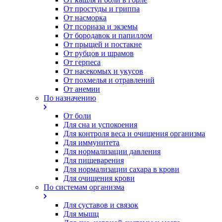
От простуды и гриппа
От насморка
Oт псориаза и экземы
От бородавок и папиллом
От прыщей и постакне
От рубцов и шрамов
От герпеса
От насекомых и укусов
От похмелья и отравлений
От анемии
По назначению
От боли
Для сна и успокоения
Для контроля веса и очищения организма
Для иммунитета
Для нормализации давления
Для пищеварения
Для нормализации сахара в крови
Для очищения крови
По системам организма
Для суставов и связок
Для мышц