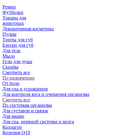
Ремни
Футболки
Товары для
животных
Декоративная косметика
Пудры
Тинты для губ
Блески для губ
Для тела
Мыло
Гели для душа
Скрабы
Смотреть все
По назначению
От боли
Для сна и успокоения
Для контроля веса и очищения организма
Смотреть все
По системам организма
Для суставов и связок
Для мышц
Для сна, нервной системы и мозга
Коллаген
Коэнзим Q10