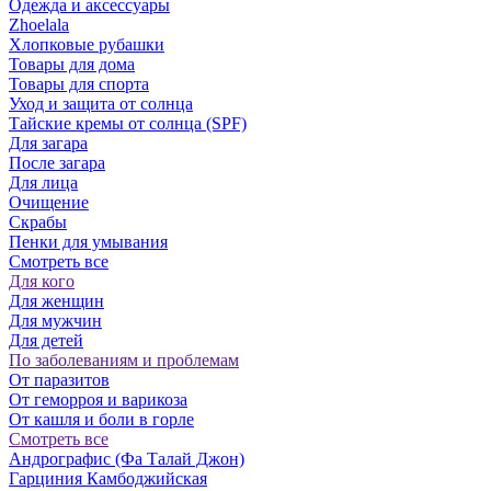
Одежда и аксессуары
Zhoelala
Хлопковые рубашки
Товары для дома
Товары для спорта
Уход и защита от солнца
Тайские кремы от солнца (SPF)
Для загара
После загара
Для лица
Очищение
Скрабы
Пенки для умывания
Смотреть все
Для кого
Для женщин
Для мужчин
Для детей
По заболеваниям и проблемам
От паразитов
Oт геморроя и варикоза
От кашля и боли в горле
Смотреть все
Андрографис (Фа Талай Джон)
Гарциния Камбоджийская