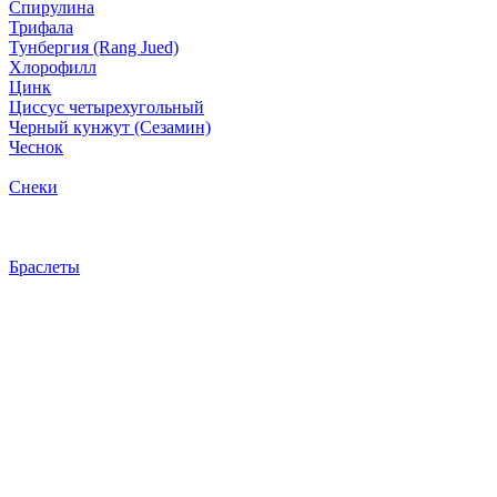
Спирулина
Трифала
Тунбергия (Rang Jued)
Хлорофилл
Цинк
Циссус четырехугольный
Черный кунжут (Сезамин)
Чеснок
Снеки
Браслеты