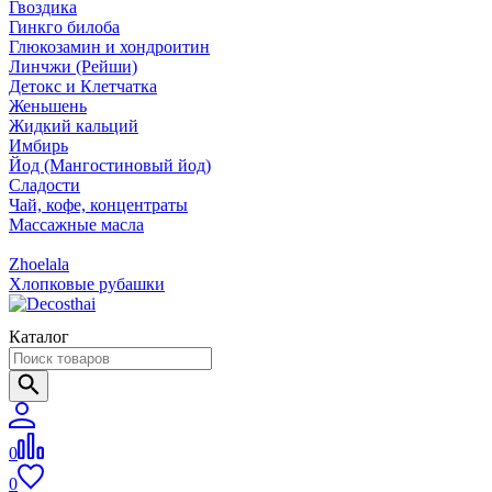
Гвоздика
Гинкго билоба
Глюкозамин и хондроитин
Линчжи (Рейши)
Детокс и Клетчатка
Женьшень
Жидкий кальций
Имбирь
Йод (Мангостиновый йод)
Сладости
Чай, кофе, концентраты
Массажные масла
Zhoelala
Хлопковые рубашки
Каталог
0
0