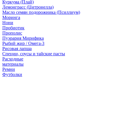
Куркума (Плай)
Лемонграсс (Цитронелла)
Масло семян подорожника (Псиллиум)
Моринга
Нони
Пробиотик
Прополис
Пуэрария Мирифика
Рыбий жир / Омега-3
Рисовая лапша
Специи, соусы и тайские пасты
Расходные
материалы
Ремни
Футболки