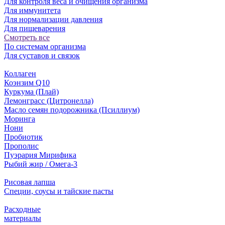
Для контроля веса и очищения организма
Для иммунитета
Для нормализации давления
Для пищеварения
Смотреть все
По системам организма
Для суставов и связок
Коллаген
Коэнзим Q10
Куркума (Плай)
Лемонграсс (Цитронелла)
Масло семян подорожника (Псиллиум)
Моринга
Нони
Пробиотик
Прополис
Пуэрария Мирифика
Рыбий жир / Омега-3
Рисовая лапша
Специи, соусы и тайские пасты
Расходные
материалы