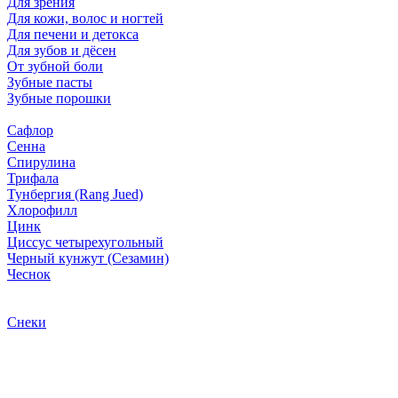
Для зрения
Для кожи, волос и ногтей
Для печени и детокса
Для зубов и дёсен
От зубной боли
Зубные пасты
Зубные порошки
Сафлор
Сенна
Спирулина
Трифала
Тунбергия (Rang Jued)
Хлорофилл
Цинк
Циссус четырехугольный
Черный кунжут (Сезамин)
Чеснок
Снеки