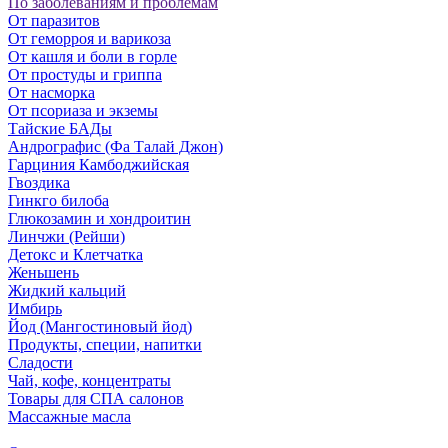
По заболеваниям и проблемам
От паразитов
Oт геморроя и варикоза
От кашля и боли в горле
От простуды и гриппа
От насморка
Oт псориаза и экземы
Тайские БАДы
Андрографис (Фа Талай Джон)
Гарциния Камбоджийская
Гвоздика
Гинкго билоба
Глюкозамин и хондроитин
Линчжи (Рейши)
Детокс и Клетчатка
Женьшень
Жидкий кальций
Имбирь
Йод (Мангостиновый йод)
Продукты, специи, напитки
Сладости
Чай, кофе, концентраты
Товары для СПА салонов
Массажные масла