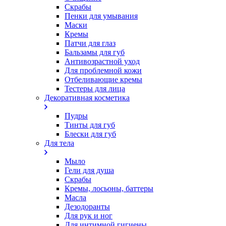
Скрабы
Пенки для умывания
Маски
Кремы
Патчи для глаз
Бальзамы для губ
Антивозрастной уход
Для проблемной кожи
Oтбеливающие кремы
Тестеры для лица
Декоративная косметика
Пудры
Тинты для губ
Блески для губ
Для тела
Мыло
Гели для душа
Скрабы
Кремы, лосьоны, баттеры
Масла
Дезодоранты
Для рук и ног
Для интимной гигиены