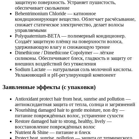
защитную поверхность. Устраняет пушистость,
обеспечивает скольжение
Behentrimonium Chloride — катионное
кондиционирующее вещество. Облегчает расчёсывание,
снижает статическое электричество, делает волосы
управляемыми
Polyquaternium-BETA — полимерный кондиционер.
Создаёт защитную плёнку на поверхности волоса,
удерживающую влагу и снижающую трение
Dimethicone / Dimethicone Copolymer — лёгкие
силиконы. Обеспечивают блеск, гладкость и защиту от
внешних воздействий без утяжеления
Sodium Lactate — натуральная соль молочной кислоты.
Увлажняющий и pH-регулирующий компонент
Заявленные эффекты (с упаковки)
Antioxidant protect hair from heat, sunrise and pollution —
антиоксидантная защита от тепла, солнца и загрязнений
Nourishing damaged hair to gentle moisture, non dry —
питание повреждённых волос, устранение сухости
Restore damaged hair to strong, healthy, lively —
восстановление повреждённых волос
Nutrient & Shine — питание и блеск
Protect heat, sunrise, pollution — защита от термического,