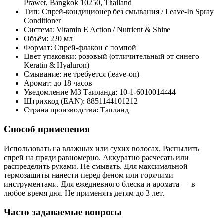
Prawet, Bangkok 10250, Thailand
Тип: Спрей-кондиционер без смывания / Leave-In Spray
Conditioner
Система: Vitamin E Action / Nutrient & Shine
Объём: 220 мл
Формат: Спрей-флакон с помпой
Цвет упаковки: розовый (отличительный от синего
Keratin & Hyaluron)
Смывание: не требуется (leave-on)
Аромат: до 18 часов
Уведомление МЗ Таиланда: 10-1-6010014444
Штрихкод (EAN): 8851144101212
Страна производства: Таиланд
Способ применения
Использовать на влажных или сухих волосах. Распылить
спрей на пряди равномерно. Аккуратно расчесать или
распределить руками. Не смывать. Для максимальной
термозащиты нанести перед феном или горячими
инструментами. Для ежедневного блеска и аромата — в
любое время дня. Не применять детям до 3 лет.
Часто задаваемые вопросы