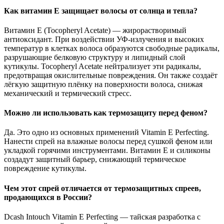
Как витамин E защищает волосы от солнца и тепла?
Витамин E (Tocopheryl Acetate) — жирорастворимый
антиоксидант. При воздействии УФ-излучения и высоких
температур в клетках волоса образуются свободные радикалы,
разрушающие белковую структуру и липидный слой
кутикулы. Tocopheryl Acetate нейтрализует эти радикалы,
предотвращая окислительные повреждения. Он также создаёт
лёгкую защитную плёнку на поверхности волоса, снижая
механический и термический стресс.
Можно ли использовать как термозащиту перед феном?
Да. Это одно из основных применений Vitamin E Perfecting.
Нанести спрей на влажные волосы перед сушкой феном или
укладкой горячими инструментами. Витамин E и силиконы
создадут защитный барьер, снижающий термическое
повреждение кутикулы.
Чем этот спрей отличается от термозащитных спреев,
продающихся в России?
Dcash Intouch Vitamin E Perfecting — тайская разработка с