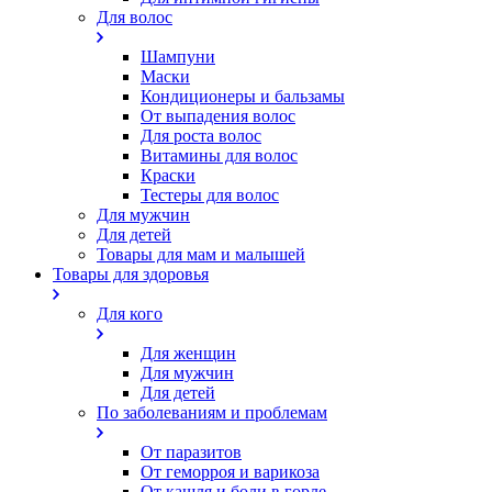
Для волос
Шампуни
Маски
Кондиционеры и бальзамы
От выпадения волос
Для роста волос
Витамины для волос
Краски
Тестеры для волос
Для мужчин
Для детей
Товары для мам и малышей
Товары для здоровья
Для кого
Для женщин
Для мужчин
Для детей
По заболеваниям и проблемам
От паразитов
Oт геморроя и варикоза
От кашля и боли в горле