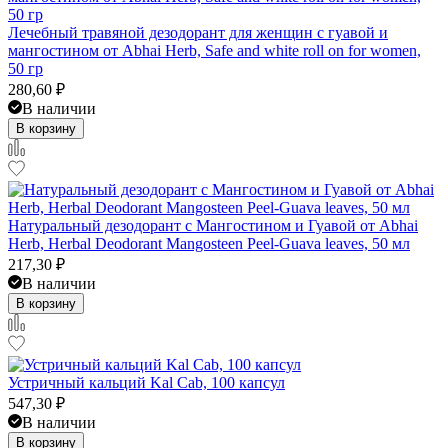
Лечебный травяной дезодорант для женщин с гуавой и
мангостином от Abhai Herb, Safe and white roll on for women,
50 гр
280,60
₽
В наличии
В корзину
Натуральный дезодорант с Мангостином и Гуавой от Abhai
Herb, Herbal Deodorant Mangosteen Peel-Guava leaves, 50 мл
217,30
₽
В наличии
В корзину
Устричный кальций Kal Cab, 100 капсул
547,30
₽
В наличии
В корзину