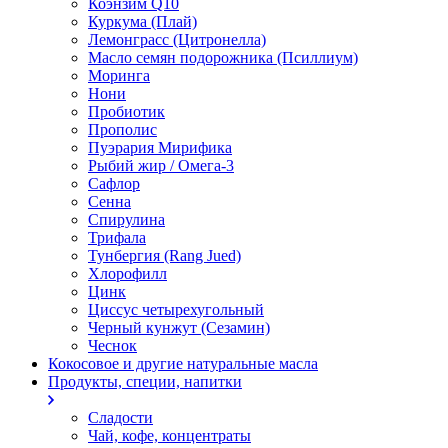
Коэнзим Q10
Куркума (Плай)
Лемонграсс (Цитронелла)
Масло семян подорожника (Псиллиум)
Моринга
Нони
Пробиотик
Прополис
Пуэрария Мирифика
Рыбий жир / Омега-3
Сафлор
Сенна
Спирулина
Трифала
Тунбергия (Rang Jued)
Хлорофилл
Цинк
Циссус четырехугольный
Черный кунжут (Сезамин)
Чеснок
Кокосовое и другие натуральные масла
Продукты, специи, напитки
Сладости
Чай, кофе, концентраты