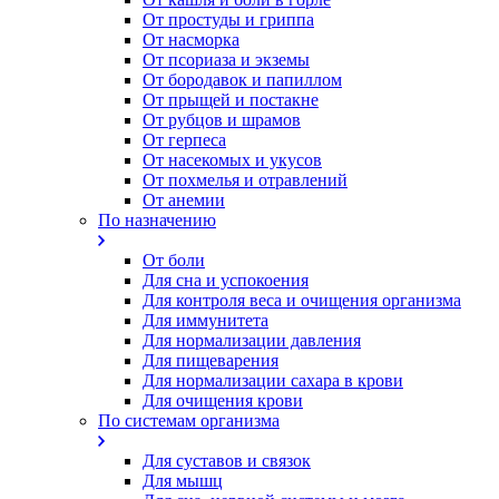
От простуды и гриппа
От насморка
Oт псориаза и экземы
От бородавок и папиллом
От прыщей и постакне
От рубцов и шрамов
От герпеса
От насекомых и укусов
От похмелья и отравлений
От анемии
По назначению
От боли
Для сна и успокоения
Для контроля веса и очищения организма
Для иммунитета
Для нормализации давления
Для пищеварения
Для нормализации сахара в крови
Для очищения крови
По системам организма
Для суставов и связок
Для мышц