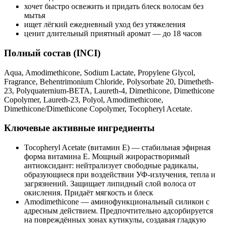
хочет быстро освежить и придать блеск волосам без
мытья
ищет лёгкий ежедневный уход без утяжеления
ценит длительный приятный аромат — до 18 часов
Полный состав (INCI)
Aqua, Amodimethicone, Sodium Lactate, Propylene Glycol,
Fragrance, Behentrimonium Chloride, Polysorbate 20, Dimetheth-
23, Polyquaternium-BETA, Laureth-4, Dimethicone, Dimethicone
Copolymer, Laureth-23, Polyol, Amodimethicone,
Dimethicone/Dimethicone Copolymer, Tocopheryl Acetate.
Ключевые активные ингредиенты
Tocopheryl Acetate (витамин E) — стабильная эфирная
форма витамина E. Мощный жирорастворимый
антиоксидант: нейтрализует свободные радикалы,
образующиеся при воздействии УФ-излучения, тепла и
загрязнений. Защищает липидный слой волоса от
окисления. Придаёт мягкость и блеск
Amodimethicone — аминофункциональный силикон с
адресным действием. Предпочтительно адсорбируется
на повреждённых зонах кутикулы, создавая гладкую