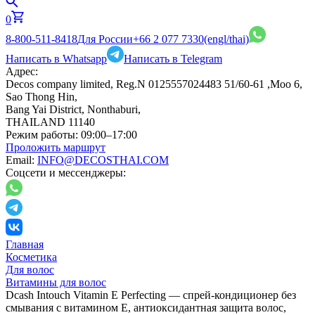
0
8-800-511-8418
Для России
+66 2 077 7330
(engl/thai)
Написать в Whatsapp
Написать в Telegram
Адрес:
Decos company limited, Reg.N 0125557024483 51/60-61 ,Moo 6,
Sao Thong Hin,
Bang Yai District, Nonthaburi,
THAILAND 11140
Режим работы:
09:00–17:00
Проложить маршрут
Email:
INFO@DECOSTHAI.COM
Соцсети и мессенджеры:
Главная
Косметика
Для волос
Витамины для волос
Dcash Intouch Vitamin E Perfecting — спрей-кондиционер без
смывания с витамином E, антиоксидантная защита волос,