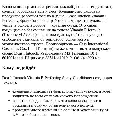
Волосы подвергаются агрессии каждый день — фен, утюжок,
солнце, городская пыль и смог. Большинство уходовых
продуктов работают только в душе. Dcash Intouch Vitamin E
Perfecting Spray Conditioner работает там, где это нужно: на
улице, в офисе, в дороге — круглые сутки. Это спрей-
кондиционер без смывания на основе Vitamin E formula
(Tocopheryl Acetate) — антиоксиданта, нейтрализующего
свободные радикалы от теплового, солнечного и
экологического стресса. Производитель — Cass International
Cosmetics Co., Ltd. (Таиланд), та же компания, что выпускает
серию Dcash Intouch. Уведомление МЗ Таиланда: 10-1-
6010014444. Штрихкод: 8851144101212. Объём: 220 мл.
Кому подойдёт
Dcash Intouch Vitamin E Perfecting Spray Conditioner создан для
тех, кто:
ежедневно использует фен, плойку или утюжок и хочет
защитить волосы от термического повреждения
живёт в городе и замечает, что волосы становятся
тусклыми и сухими от загрязнённого воздуха
проводит много времени на солнце и хочет защиту от
UV-воздействия на волосы