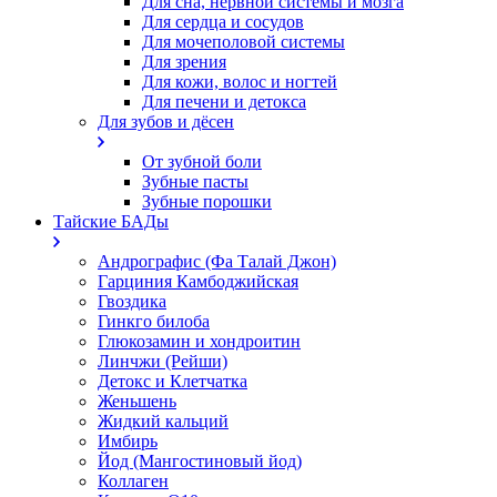
Для сна, нервной системы и мозга
Для сердца и сосудов
Для мочеполовой системы
Для зрения
Для кожи, волос и ногтей
Для печени и детокса
Для зубов и дёсен
От зубной боли
Зубные пасты
Зубные порошки
Тайские БАДы
Андрографис (Фа Талай Джон)
Гарциния Камбоджийская
Гвоздика
Гинкго билоба
Глюкозамин и хондроитин
Линчжи (Рейши)
Детокс и Клетчатка
Женьшень
Жидкий кальций
Имбирь
Йод (Мангостиновый йод)
Коллаген