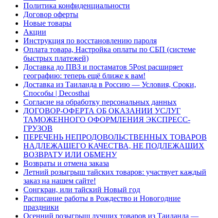
Политика конфиденциальности
Договор оферты
Новые товары
Акции
Инструкция по восстановлению пароля
Оплата товара, Настройка оплаты по СБП (системе
быстрых платежей)
Доставка до ПВЗ и постаматов 5Post расширяет
географию: теперь ещё ближе к вам!
Доставка из Таиланда в Россию — Условия, Сроки,
Способы | Decosthai
Согласие на обработку персональных данных
ДОГОВОР-ОФЕРТА ОБ ОКАЗАНИИ УСЛУГ
ТАМОЖЕННОГО ОФОРМЛЕНИЯ ЭКСПРЕСС-
ГРУЗОВ
ПЕРЕЧЕНЬ НЕПРОДОВОЛЬСТВЕННЫХ ТОВАРОВ
НАДЛЕЖАЩЕГО КАЧЕСТВА, НЕ ПОДЛЕЖАЩИХ
ВОЗВРАТУ ИЛИ ОБМЕНУ
Возвраты и отмена заказа
Летний розыгрыш тайских товаров: участвует каждый
заказ на нашем сайте!
Сонгкран, или тайский Новый год
Расписание работы в Рождество и Новогодние
праздники
Осенний розыгрыш лучших товаров из Таиланда —