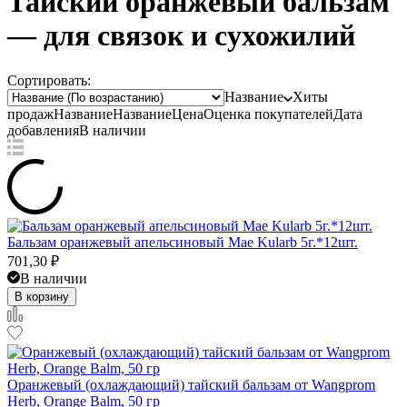
Тайский оранжевый бальзам
— для связок и сухожилий
Сортировать:
Название
Хиты
продаж
Название
Название
Цена
Оценка
покупателей
Дата
добавления
В наличии
Бальзам оранжевый апельсиновый Mae Kularb 5г.*12шт.
701,30
₽
В наличии
В корзину
Оранжевый (охлаждающий) тайский бальзам от Wangprom
Herb, Orange Balm, 50 гр