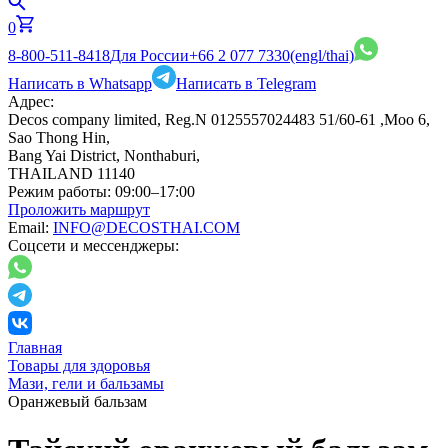
0
8-800-511-8418
Для России
+66 2 077 7330
(engl/thai)
Написать в Whatsapp
Написать в Telegram
Адрес:
Decos company limited, Reg.N 0125557024483 51/60-61 ,Moo 6,
Sao Thong Hin,
Bang Yai District, Nonthaburi,
THAILAND 11140
Режим работы:
09:00–17:00
Проложить маршрут
Email:
INFO@DECOSTHAI.COM
Соцсети и мессенджеры:
Главная
Товары для здоровья
Мази, гели и бальзамы
Оранжевый бальзам