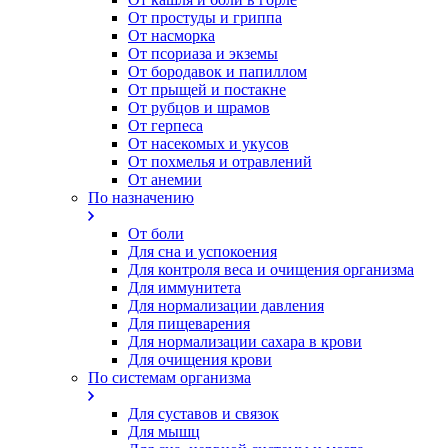
От простуды и гриппа
От насморка
Oт псориаза и экземы
От бородавок и папиллом
От прыщей и постакне
От рубцов и шрамов
От герпеса
От насекомых и укусов
От похмелья и отравлений
От анемии
По назначению
От боли
Для сна и успокоения
Для контроля веса и очищения организма
Для иммунитета
Для нормализации давления
Для пищеварения
Для нормализации сахара в крови
Для очищения крови
По системам организма
Для суставов и связок
Для мышц