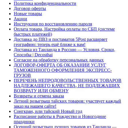
Политика конфиденциальности
Договор оферты
Новые товары
Акции
Инструкция по восстановлению пароля
Оплата товара, Настройка оплаты по СБП (системе
быстрых платежей)
Доставка до ПВЗ и постаматов 5Post расширяет
географию: теперь ещё ближе к вам!
Доставка из Таиланда в Россию — Условия, Сроки,
Способы | Decosthai
Согласие на обработку персональных данных
ДОГОВОР-ОФЕРТА ОБ ОКАЗАНИИ УСЛУГ
ТАМОЖЕННОГО ОФОРМЛЕНИЯ ЭКСПРЕСС-
ГРУЗОВ
ПЕРЕЧЕНЬ НЕПРОДОВОЛЬСТВЕННЫХ ТОВАРОВ
НАДЛЕЖАЩЕГО КАЧЕСТВА, НЕ ПОДЛЕЖАЩИХ
ВОЗВРАТУ ИЛИ ОБМЕНУ
Возвраты и отмена заказа
Летний розыгрыш тайских товаров: участвует каждый
заказ на нашем сайте!
Сонгкран, или тайский Новый год
Расписание работы в Рождество и Новогодние
праздники
Осенний розыгрыш лучших товаров из Таиланда —