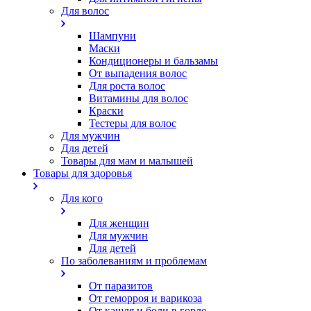
Для волос
Шампуни
Маски
Кондиционеры и бальзамы
От выпадения волос
Для роста волос
Витамины для волос
Краски
Тестеры для волос
Для мужчин
Для детей
Товары для мам и малышей
Товары для здоровья
Для кого
Для женщин
Для мужчин
Для детей
По заболеваниям и проблемам
От паразитов
Oт геморроя и варикоза
От кашля и боли в горле