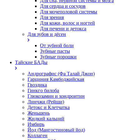
Для сна, нервной системы и мозга
Для сердца и сосудов
Для мочеполовой системы
Для зрения
Для кожи, волос и ногтей
Для печени и детокса
Для зубов и дёсен
От зубной боли
Зубные пасты
Зубные порошки
Тайские БАДы
Андрографис (Фа Талай Джон)
Гарциния Камбоджийская
Гвоздика
Гинкго билоба
Глюкозамин и хондроитин
Линчжи (Рейши)
Детокс и Клетчатка
Женьшень
Жидкий кальций
Имбирь
Йод (Мангостиновый йод)
Коллаген