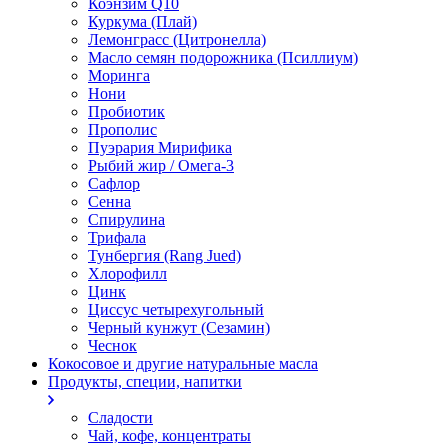
Коэнзим Q10
Куркума (Плай)
Лемонграсс (Цитронелла)
Масло семян подорожника (Псиллиум)
Моринга
Нони
Пробиотик
Прополис
Пуэрария Мирифика
Рыбий жир / Омега-3
Сафлор
Сенна
Спирулина
Трифала
Тунбергия (Rang Jued)
Хлорофилл
Цинк
Циссус четырехугольный
Черный кунжут (Сезамин)
Чеснок
Кокосовое и другие натуральные масла
Продукты, специи, напитки
Сладости
Чай, кофе, концентраты