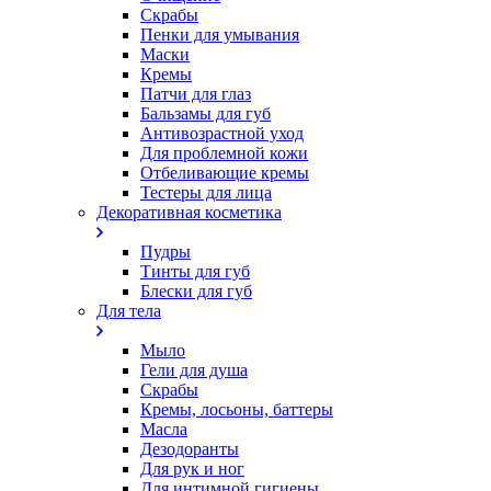
Скрабы
Пенки для умывания
Маски
Кремы
Патчи для глаз
Бальзамы для губ
Антивозрастной уход
Для проблемной кожи
Oтбеливающие кремы
Тестеры для лица
Декоративная косметика
Пудры
Тинты для губ
Блески для губ
Для тела
Мыло
Гели для душа
Скрабы
Кремы, лосьоны, баттеры
Масла
Дезодоранты
Для рук и ног
Для интимной гигиены