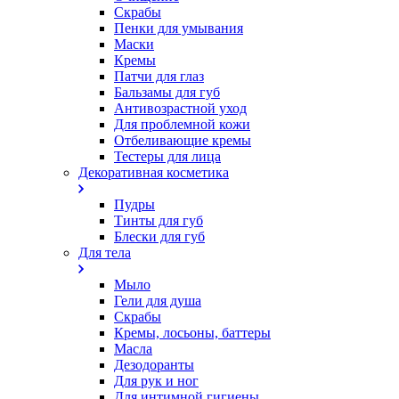
Скрабы
Пенки для умывания
Маски
Кремы
Патчи для глаз
Бальзамы для губ
Антивозрастной уход
Для проблемной кожи
Oтбеливающие кремы
Тестеры для лица
Декоративная косметика
Пудры
Тинты для губ
Блески для губ
Для тела
Мыло
Гели для душа
Скрабы
Кремы, лосьоны, баттеры
Масла
Дезодоранты
Для рук и ног
Для интимной гигиены