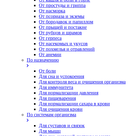
От простуды и гриппа
От насморка
Oт псориаза и экземы
От бородавок и папиллом
От прыщей и постакне
От рубцов и шрамов
От герпеса
От насекомых и укусов
От похмелья и отравлений
От анемии
По назначению
От боли
Для сна и успокоения
Для контроля веса и очищения организма
Для иммунитета
Для нормализации давления
Для пищеварения
Для нормализации сахара в крови
Для очищения крови
По системам организма
Для суставов и связок
Для мышц