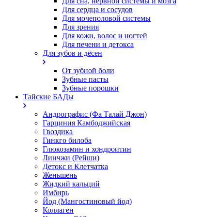
Для сна, нервной системы и мозга
Для сердца и сосудов
Для мочеполовой системы
Для зрения
Для кожи, волос и ногтей
Для печени и детокса
Для зубов и дёсен
От зубной боли
Зубные пасты
Зубные порошки
Тайские БАДы
Андрографис (Фа Талай Джон)
Гарциния Камбоджийская
Гвоздика
Гинкго билоба
Глюкозамин и хондроитин
Линчжи (Рейши)
Детокс и Клетчатка
Женьшень
Жидкий кальций
Имбирь
Йод (Мангостиновый йод)
Коллаген