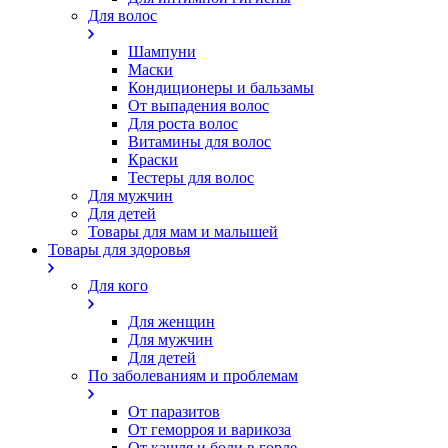
Для волос
Шампуни
Маски
Кондиционеры и бальзамы
От выпадения волос
Для роста волос
Витамины для волос
Краски
Тестеры для волос
Для мужчин
Для детей
Товары для мам и малышей
Товары для здоровья
Для кого
Для женщин
Для мужчин
Для детей
По заболеваниям и проблемам
От паразитов
Oт геморроя и варикоза
От кашля и боли в горле