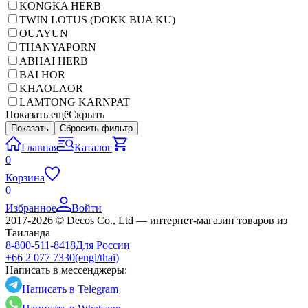
KONGKA HERB
TWIN LOTUS (DOKK BUA KU)
OUAYUN
THANYAPORN
ABHAI HERB
BAI HOR
KHAOLAOR
LAMTONG KARNPAT
Показать ещё
Скрыть
Показать
Сбросить фильтр
Главная
Каталог
0
Корзина
0
Избранное
Войти
2017-2026 © Decos Co., Ltd — интернет-магазин товаров из
Таиланда
8-800-511-8418
Для России
+66 2 077 7330
(engl/thai)
Написать в мессенджеры:
Написать в Telegram