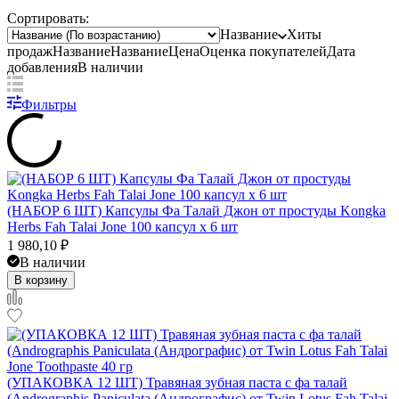
Сортировать:
Название
Хиты
продаж
Название
Название
Цена
Оценка
покупателей
Дата
добавления
В наличии
Фильтры
(НАБОР 6 ШТ) Капсулы Фа Талай Джон от простуды Kongka
Herbs Fah Talai Jone 100 капсул x 6 шт
1 980,10
₽
В наличии
В корзину
(УПАКОВКА 12 ШТ) Травяная зубная паста с фа талай
(Andrographis Paniculata (Андрографис) от Twin Lotus Fah Talai