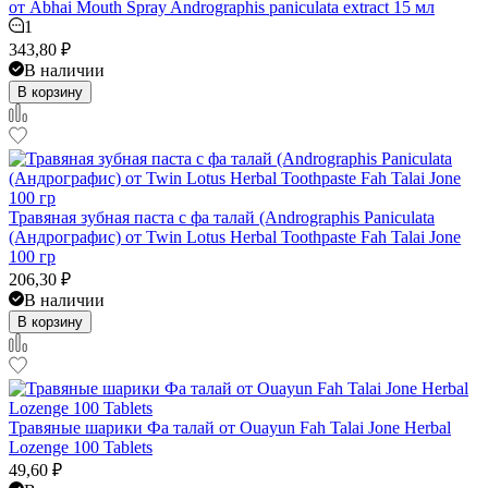
от Abhai Mouth Spray Andrographis paniculata extract 15 мл
1
343,80
₽
В наличии
В корзину
Травяная зубная паста с фа талай (Andrographis Paniculata
(Андрографис) от Twin Lotus Herbal Toothpaste Fah Talai Jone
100 гр
206,30
₽
В наличии
В корзину
Травяные шарики Фа талай от Ouayun Fah Talai Jone Herbal
Lozenge 100 Tablets
49,60
₽