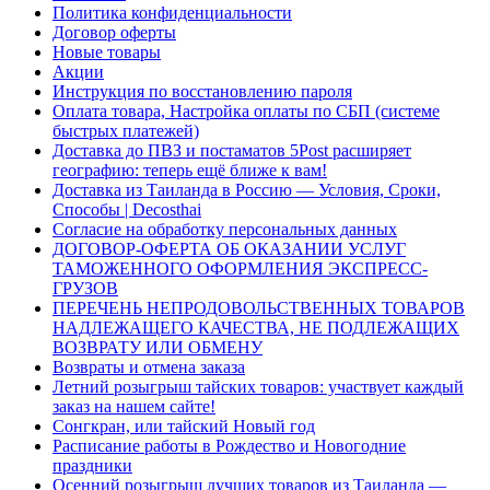
Политика конфиденциальности
Договор оферты
Новые товары
Акции
Инструкция по восстановлению пароля
Оплата товара, Настройка оплаты по СБП (системе
быстрых платежей)
Доставка до ПВЗ и постаматов 5Post расширяет
географию: теперь ещё ближе к вам!
Доставка из Таиланда в Россию — Условия, Сроки,
Способы | Decosthai
Согласие на обработку персональных данных
ДОГОВОР-ОФЕРТА ОБ ОКАЗАНИИ УСЛУГ
ТАМОЖЕННОГО ОФОРМЛЕНИЯ ЭКСПРЕСС-
ГРУЗОВ
ПЕРЕЧЕНЬ НЕПРОДОВОЛЬСТВЕННЫХ ТОВАРОВ
НАДЛЕЖАЩЕГО КАЧЕСТВА, НЕ ПОДЛЕЖАЩИХ
ВОЗВРАТУ ИЛИ ОБМЕНУ
Возвраты и отмена заказа
Летний розыгрыш тайских товаров: участвует каждый
заказ на нашем сайте!
Сонгкран, или тайский Новый год
Расписание работы в Рождество и Новогодние
праздники
Осенний розыгрыш лучших товаров из Таиланда —