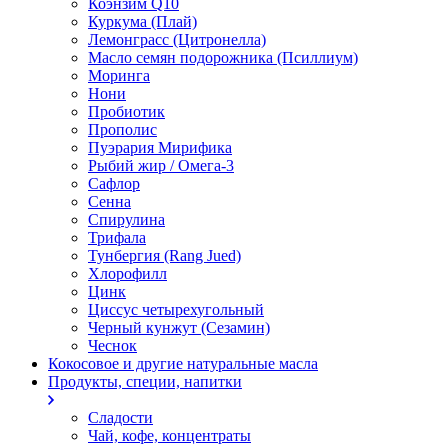
Коэнзим Q10
Куркума (Плай)
Лемонграсс (Цитронелла)
Масло семян подорожника (Псиллиум)
Моринга
Нони
Пробиотик
Прополис
Пуэрария Мирифика
Рыбий жир / Омега-3
Сафлор
Сенна
Спирулина
Трифала
Тунбергия (Rang Jued)
Хлорофилл
Цинк
Циссус четырехугольный
Черный кунжут (Сезамин)
Чеснок
Кокосовое и другие натуральные масла
Продукты, специи, напитки
Сладости
Чай, кофе, концентраты