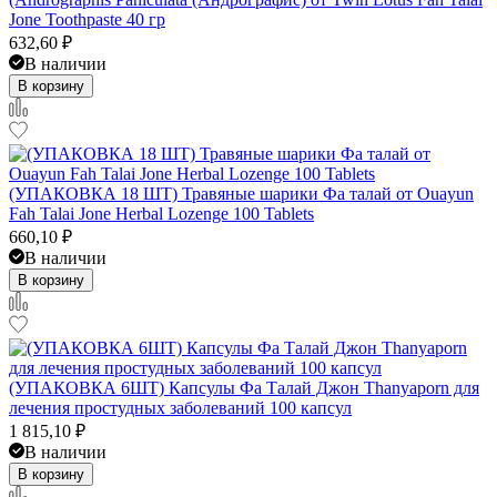
Jone Toothpaste 40 гр
632,60
₽
В наличии
В корзину
(УПАКОВКА 18 ШТ) Травяные шарики Фа талай от Ouayun
Fah Talai Jone Herbal Lozenge 100 Tablets
660,10
₽
В наличии
В корзину
(УПАКОВКА 6ШТ) Капсулы Фа Талай Джон Thanyaporn для
лечения простудных заболеваний 100 капсул
1 815,10
₽
В наличии
В корзину