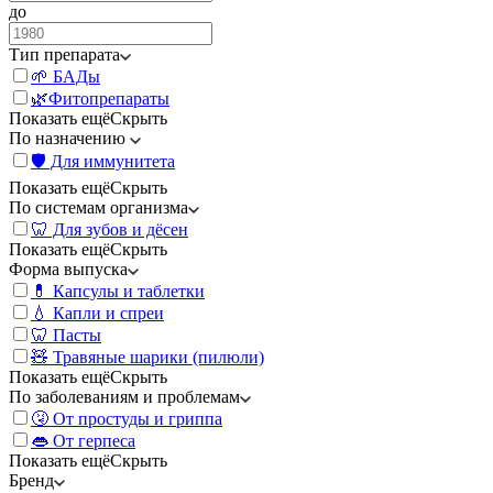
до
Тип препарата
🌱 БАДы
🌿Фитопрепараты
Показать ещё
Скрыть
По назначению
🛡️ Для иммунитета
Показать ещё
Скрыть
По системам организма
🦷 Для зубов и дёсен
Показать ещё
Скрыть
Форма выпуска
💊 Капсулы и таблетки
💧 Капли и спреи
🦷 Пасты
🧸 Травяные шарики (пилюли)
Показать ещё
Скрыть
По заболеваниям и проблемам
🤧 От простуды и гриппа
👄 От герпеса
Показать ещё
Скрыть
Бренд