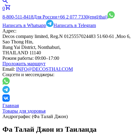
0
8-800-511-8418
Для России
+66 2 077 7330
(engl/thai)
Написать в Whatsapp
Написать в Telegram
Адрес:
Decos company limited, Reg.N 0125557024483 51/60-61 ,Moo 6,
Sao Thong Hin,
Bang Yai District, Nonthaburi,
THAILAND 11140
Режим работы:
09:00–17:00
Проложить маршрут
Email:
INFO@DECOSTHAI.COM
Соцсети и мессенджеры:
Главная
Товары для здоровья
Андрографис (Фа Талай Джон)
Фа Талай Джон из Таиланда