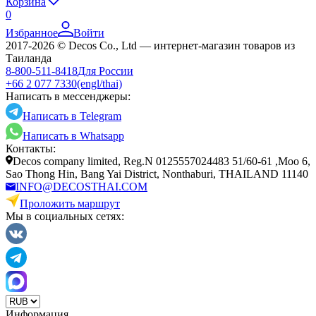
Корзина
0
Избранное
Войти
2017-2026 © Decos Co., Ltd — интернет-магазин товаров из
Таиланда
8-800-511-8418
Для России
+66 2 077 7330
(engl/thai)
Написать в мессенджеры:
Написать в Telegram
Написать в Whatsapp
Контакты:
Decos company limited, Reg.N 0125557024483 51/60-61 ,Moo 6,
Sao Thong Hin, Bang Yai District, Nonthaburi, THAILAND 11140
INFO@DECOSTHAI.COM
Проложить маршрут
Мы в социальных сетях:
Информация