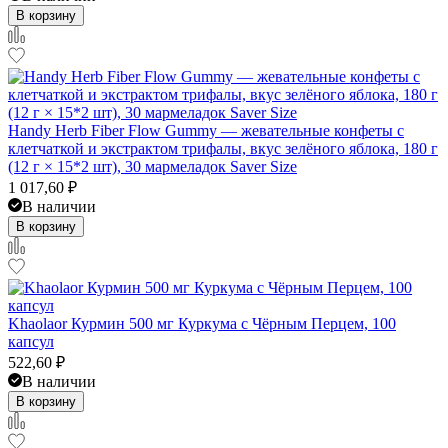
В корзину
Handy Herb Fiber Flow Gummy — жевательные конфеты с
клетчаткой и экстрактом трифалы, вкус зелёного яблока, 180 г
(12 г × 15*2 шт), 30 мармеладок Saver Size
1 017,60
₽
В наличии
В корзину
Khaolaor Курмин 500 мг Куркума с Чёрным Перцем, 100
капсул
522,60
₽
В наличии
В корзину