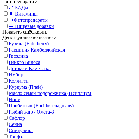
Тип препарата
🌱 БАДы
💊 Витамины
🌿Фитопрепараты
🥗 Пищевые добавки
Показать ещё
Скрыть
Действующее вещество
Бузина (Elderberry)
Гарциния Камбоджийская
Гвоздика
Гинкго Билоба
Детокс и Клетчатка
Имбирь
Коллаген
Куркума (Плай)
Масло семян подорожника (Псиллиум)
Нони
Пробиотик (Bacillus coagulans)
Рыбий жир / Омега-3
Сафлор
Сенна
Спирулина
Трифала