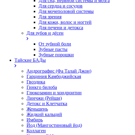
Для сна, нервной системы и мозга
Для сердца и сосудов
Для мочеполовой системы
Для зрения
Для кожи, волос и ногтей
Для печени и детокса
Для зубов и дёсен
От зубной боли
Зубные пасты
Зубные порошки
Тайские БАДы
Андрографис (Фа Талай Джон)
Гарциния Камбоджийская
Гвоздика
Гинкго билоба
Глюкозамин и хондроитин
Линчжи (Рейши)
Детокс и Клетчатка
Женьшень
Жидкий кальций
Имбирь
Йод (Мангостиновый йод)
Коллаген