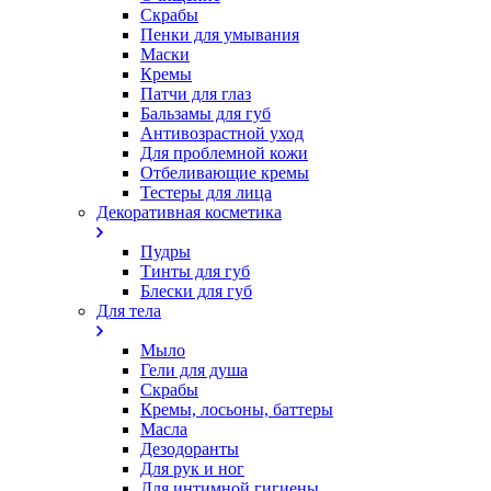
Скрабы
Пенки для умывания
Маски
Кремы
Патчи для глаз
Бальзамы для губ
Антивозрастной уход
Для проблемной кожи
Oтбеливающие кремы
Тестеры для лица
Декоративная косметика
Пудры
Тинты для губ
Блески для губ
Для тела
Мыло
Гели для душа
Скрабы
Кремы, лосьоны, баттеры
Масла
Дезодоранты
Для рук и ног
Для интимной гигиены