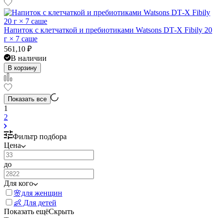
Напиток с клетчаткой и пребиотиками Watsons DT‑X Fibily 20
г × 7 саше
561,10
₽
В наличии
В корзину
Показать все
1
2
Фильтр подбора
Цена
до
Для кого
🌸для женщин
👶 Для детей
Показать ещё
Скрыть