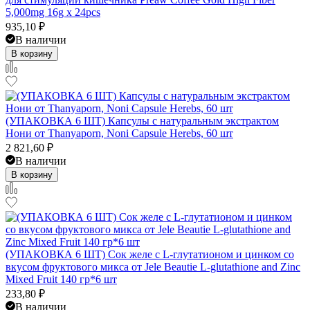
5,000mg 16g x 24pcs
935,10
₽
В наличии
В корзину
(УПАКОВКА 6 ШТ) Капсулы с натуральным экстрактом
Нони от Thanyaporn, Noni Capsule Herebs, 60 шт
2 821,60
₽
В наличии
В корзину
(УПАКОВКА 6 ШТ) Сок желе с L-глутатионом и цинком со
вкусом фруктового микса от Jele Beautie L-glutathione and Zinc
Mixed Fruit 140 гр*6 шт
233,80
₽
В наличии