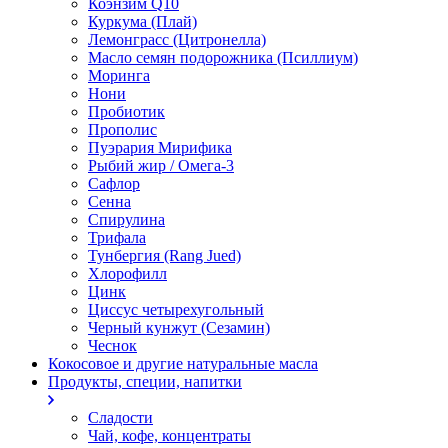
Коэнзим Q10
Куркума (Плай)
Лемонграсс (Цитронелла)
Масло семян подорожника (Псиллиум)
Моринга
Нони
Пробиотик
Прополис
Пуэрария Мирифика
Рыбий жир / Омега-3
Сафлор
Сенна
Спирулина
Трифала
Тунбергия (Rang Jued)
Хлорофилл
Цинк
Циссус четырехугольный
Черный кунжут (Сезамин)
Чеснок
Кокосовое и другие натуральные масла
Продукты, специи, напитки
Сладости
Чай, кофе, концентраты