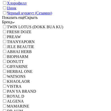
Хлорофилл
Цинк
Черный кунжут (Сезамин)
Показать ещё
Скрыть
Бренд
TWIN LOTUS (DOKK BUA KU)
FRESH DOZE
PREAW
THANYAPORN
JELE BEAUTIE
ABHAI HERB
BIOPHARM
DONUTT
GIFFARINE
HERBAL ONE
WATSONS
KHAOLAOR
VISTRA
PAN YA BRAND
ROYAL D
ALGENA
MAMARINE