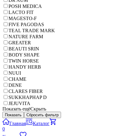
DR AUM
POSH MEDICA
LACTO FIT
MAGESTO-F
FIVE PAGODAS
TEAL TRADE MARK
NATURE FARM
GREATER
BEAUTI SRIN
BODY SHAPE
TWIN HORSE
HANDY HERB
NUUI
CHAME
DENE
CLARES FIBER
SUKKHAPHAP D
JEJUVITA
Показать ещё
Скрыть
Показать
Сбросить фильтр
Главная
Каталог
0