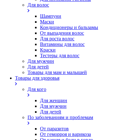
Для волос
Шампуни
Маски
Кондиционеры и бальзамы
От выпадения волос
Для роста волос
Витамины для волос
Краски
Тестеры для волос
Для мужчин
Для детей
Товары для мам и малышей
Товары для здоровья
Для кого
Для женщин
Для мужчин
Для детей
По заболеваниям и проблемам
От паразитов
Oт геморроя и варикоза
От кашля и боли в горле