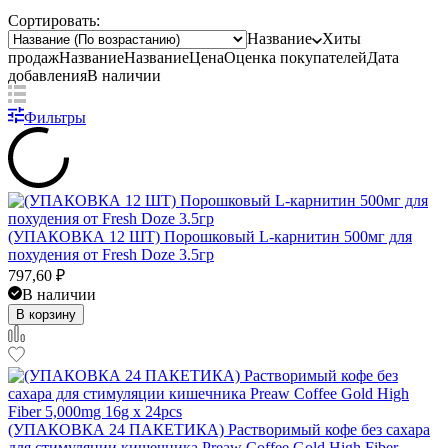
Сортировать:
Название
Хиты
продаж
Название
Название
Цена
Оценка
покупателей
Дата
добавления
В наличии
Фильтры
(УПАКОВКА 12 ШТ) Порошковый L-карнитин 500мг для
похудения от Fresh Doze 3.5гр
797,60
₽
В наличии
В корзину
(УПАКОВКА 24 ПАКЕТИКА) Растворимый кофе без сахара
для стимуляции кишечника Preaw Coffee Gold High Fiber