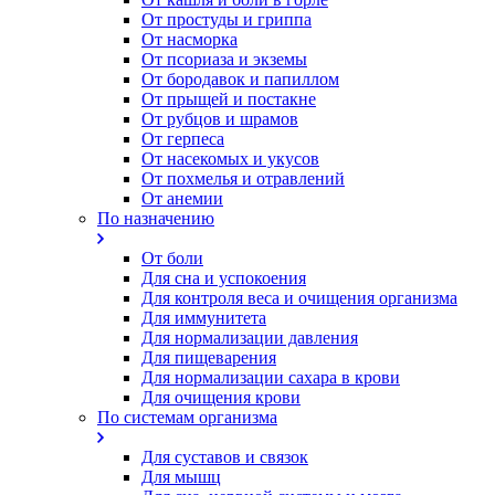
От простуды и гриппа
От насморка
Oт псориаза и экземы
От бородавок и папиллом
От прыщей и постакне
От рубцов и шрамов
От герпеса
От насекомых и укусов
От похмелья и отравлений
От анемии
По назначению
От боли
Для сна и успокоения
Для контроля веса и очищения организма
Для иммунитета
Для нормализации давления
Для пищеварения
Для нормализации сахара в крови
Для очищения крови
По системам организма
Для суставов и связок
Для мышц