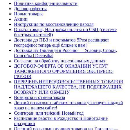
Политика конфиденциальности
Договор оферты
Новые товары
Акции
Инструкция по восстановлению пароля
Оплата товара, Настройка оплаты по СБП (системе
быстрых платежей)
Доставка до ПВЗ и постаматов 5Post расширяет
географию: теперь ещё ближе к вам!
Доставка из Таиланда в Россию — Условия, Сроки,
Способы | Decosthai
Согласие на обработку персональных данных
ДОГОВОР-ОФЕРТА ОБ ОКАЗАНИИ УСЛУГ
ТАМОЖЕННОГО ОФОРМЛЕНИЯ ЭКСПРЕСС-
ГРУЗОВ
ПЕРЕЧЕНЬ НЕПРОДОВОЛЬСТВЕННЫХ ТОВАРОВ
НАДЛЕЖАЩЕГО КАЧЕСТВА, НЕ ПОДЛЕЖАЩИХ
ВОЗВРАТУ ИЛИ ОБМЕНУ
Возвраты и отмена заказа
Летний розыгрыш тайских товаров: участвует каждый
заказ на нашем сайте!
Сонгкран, или тайский Новый год
Расписание работы в Рождество и Новогодние
праздники
Осенний розыгрыш лучших товаров из Таиланда —