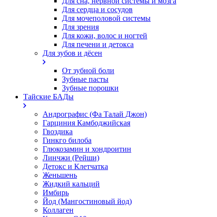
Для сна, нервной системы и мозга
Для сердца и сосудов
Для мочеполовой системы
Для зрения
Для кожи, волос и ногтей
Для печени и детокса
Для зубов и дёсен
От зубной боли
Зубные пасты
Зубные порошки
Тайские БАДы
Андрографис (Фа Талай Джон)
Гарциния Камбоджийская
Гвоздика
Гинкго билоба
Глюкозамин и хондроитин
Линчжи (Рейши)
Детокс и Клетчатка
Женьшень
Жидкий кальций
Имбирь
Йод (Мангостиновый йод)
Коллаген