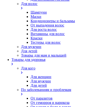
Для волос
Шампуни
Маски
Кондиционеры и бальзамы
От выпадения волос
Для роста волос
Витамины для волос
Краски
Тестеры для волос
Для мужчин
Для детей
Товары для мам и малышей
Товары для здоровья
Для кого
Для женщин
Для мужчин
Для детей
По заболеваниям и проблемам
От паразитов
Oт геморроя и варикоза
От кашля и боли в горле