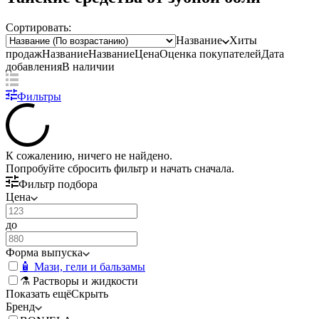
Сортировать:
Название
Хиты
продаж
Название
Название
Цена
Оценка
покупателей
Дата
добавления
В наличии
Фильтры
К сожалению, ничего не найдено.
Попробуйте
сбросить фильтр
и начать сначала.
Фильтр подбора
Цена
до
Форма выпуска
🧴 Мази, гели и бальзамы
⚗️ Растворы и жидкости
Показать ещё
Скрыть
Бренд