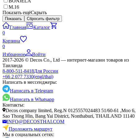
BONJELA
M.16
Показать ещё
Скрыть
Показать
Сбросить фильтр
Главная
Каталог
0
Корзина
0
Избранное
Войти
2017-2026 © Decos Co., Ltd — интернет-магазин товаров из
Таиланда
8-800-511-8418
Для России
+66 2 077 7330
(engl/thai)
Написать в мессенджеры:
Написать в Telegram
Написать в Whatsapp
Контакты:
Decos company limited, Reg.N 0125557024483 51/60-61 ,Moo 6,
Sao Thong Hin, Bang Yai District, Nonthaburi, THAILAND 11140
INFO@DECOSTHAI.COM
Проложить маршрут
Мы в социальных сетях: