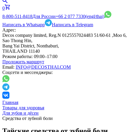
0
8-800-511-8418
Для России
+66 2 077 7330
(engl/thai)
Написать в Whatsapp
Написать в Telegram
Адрес:
Decos company limited, Reg.N 0125557024483 51/60-61 ,Moo 6,
Sao Thong Hin,
Bang Yai District, Nonthaburi,
THAILAND 11140
Режим работы:
09:00–17:00
Проложить маршрут
Email:
INFO@DECOSTHAI.COM
Соцсети и мессенджеры:
Главная
Товары для здоровья
Для зубов и дёсен
Средства от зубной боли
Тайские средства от зубной боли