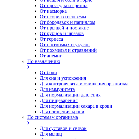
От простуды и гриппа
От насморка
Oт псориаза и экземы
От бородавок и папиллом
От прыщей и постакне
От рубцов и шрамов
От герпеса
От насекомых и укусов
От похмелья и отравлений
От анемии
По назначению
От боли
Для сна и успокоения
Для контроля веса и очищения организма
Для иммунитета
Для нормализации давления
Для пищеварения
Для нормализации сахара в крови
Для очищения крови
По системам организма
Для суставов и связок
Для мышц