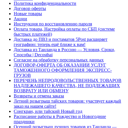
Политика конфиденциальности
Договор оферты
Новые товары
Акции
Инструкция по восстановлению пароля
Оплата товара, Настройка оплаты по СБП (системе
быстрых платежей)
Доставка до ПВЗ и постаматов 5Post расширяет
географию: теперь ещё ближе к вам!
Доставка из Таиланда в Россию — Условия, Сроки,
Способы | Decosthai
Согласие на обработку персональных данных
ДОГОВОР-ОФЕРТА ОБ ОКАЗАНИИ УСЛУГ
ТАМОЖЕННОГО ОФОРМЛЕНИЯ ЭКСПРЕСС-
ГРУЗОВ
ПЕРЕЧЕНЬ НЕПРОДОВОЛЬСТВЕННЫХ ТОВАРОВ
НАДЛЕЖАЩЕГО КАЧЕСТВА, НЕ ПОДЛЕЖАЩИХ
ВОЗВРАТУ ИЛИ ОБМЕНУ
Возвраты и отмена заказа
Летний розыгрыш тайских товаров: участвует каждый
заказ на нашем сайте!
Сонгкран, или тайский Новый год
Расписание работы в Рождество и Новогодние
праздники
Осенний розыгрыш лучших товаров из Таиланда —