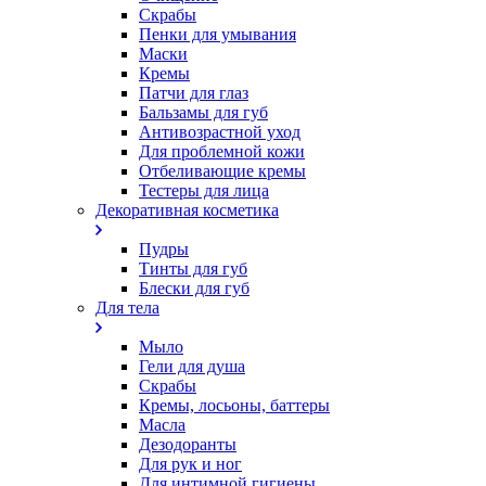
Скрабы
Пенки для умывания
Маски
Кремы
Патчи для глаз
Бальзамы для губ
Антивозрастной уход
Для проблемной кожи
Oтбеливающие кремы
Тестеры для лица
Декоративная косметика
Пудры
Тинты для губ
Блески для губ
Для тела
Мыло
Гели для душа
Скрабы
Кремы, лосьоны, баттеры
Масла
Дезодоранты
Для рук и ног
Для интимной гигиены