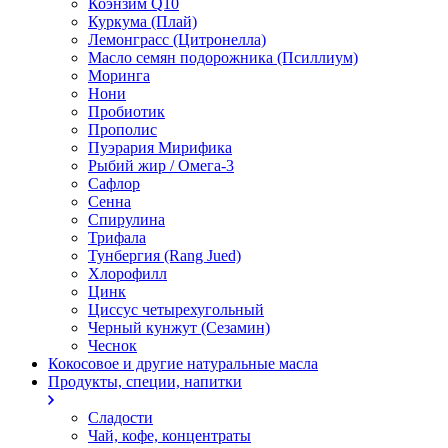
Коэнзим Q10
Куркума (Плай)
Лемонграсс (Цитронелла)
Масло семян подорожника (Псиллиум)
Моринга
Нони
Пробиотик
Прополис
Пуэрария Мирифика
Рыбий жир / Омега-3
Сафлор
Сенна
Спирулина
Трифала
Тунбергия (Rang Jued)
Хлорофилл
Цинк
Циссус четырехугольный
Черный кунжут (Сезамин)
Чеснок
Кокосовое и другие натуральные масла
Продукты, специи, напитки
Сладости
Чай, кофе, концентраты