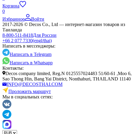
Корзина
0
Избранное
Войти
2017-2026 © Decos Co., Ltd — интернет-магазин товаров из
Таиланда
8-800-511-8418
Для России
+66 2 077 7330
(engl/thai)
Написать в мессенджеры:
Написать в Telegram
Написать в Whatsapp
Контакты:
Decos company limited, Reg.N 0125557024483 51/60-61 ,Moo 6,
Sao Thong Hin, Bang Yai District, Nonthaburi, THAILAND 11140
INFO@DECOSTHAI.COM
Проложить маршрут
Мы в социальных сетях: