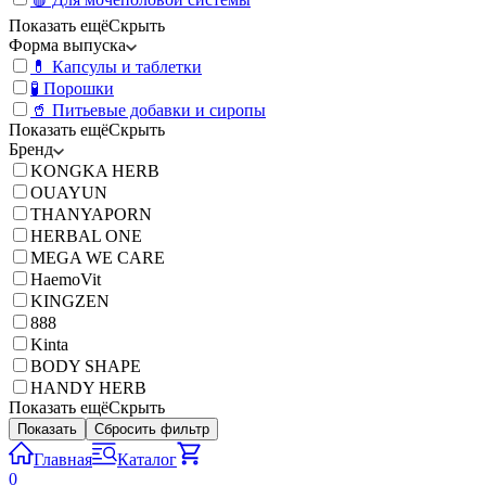
Показать ещё
Скрыть
Форма выпуска
💊 Капсулы и таблетки
🧪 Порошки
🥤 Питьевые добавки и сиропы
Показать ещё
Скрыть
Бренд
KONGKA HERB
OUAYUN
THANYAPORN
HERBAL ONE
MEGA WE CARE
HaemoVit
KINGZEN
888
Kinta
BODY SHAPE
HANDY HERB
Показать ещё
Скрыть
Показать
Сбросить фильтр
Главная
Каталог
0