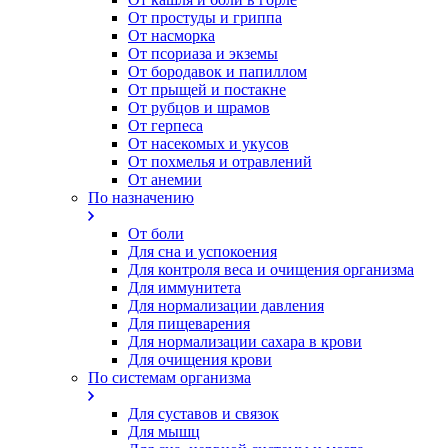
От простуды и гриппа
От насморка
Oт псориаза и экземы
От бородавок и папиллом
От прыщей и постакне
От рубцов и шрамов
От герпеса
От насекомых и укусов
От похмелья и отравлений
От анемии
По назначению
От боли
Для сна и успокоения
Для контроля веса и очищения организма
Для иммунитета
Для нормализации давления
Для пищеварения
Для нормализации сахара в крови
Для очищения крови
По системам организма
Для суставов и связок
Для мышц