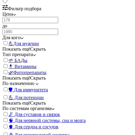
Фильтр подбора
Цена
до
Для кого
💪Для мужчин
Показать ещё
Скрыть
Тип препарата
🌱 БАДы
💊 Витамины
🌿Фитопрепараты
Показать ещё
Скрыть
По назначению
🛡️ Для иммунитета
💪 Для потенции
Показать ещё
Скрыть
По системам организма
🦵 Для суставов и связок
🧠 Для нервной системы, сна и мозга
🫀 Для сердца и сосудов
🩸 Для мочеполовой системы