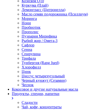
Коэнзим Q10
Куркума (Плай)
Лемонграсс (Цитронелла)
Масло семян подорожника (Псиллиум)
Моринга
Нони
Пробиотик
Прополис
Пуэрария Мирифика
Рыбий жир / Омега-3
Сафлор
Сенна
Спирулина
Трифала
Тунбергия (Rang Jued)
Хлорофилл
Цинк
Циссус четырехугольный
Черный кунжут (Сезамин)
Чеснок
Кокосовое и другие натуральные масла
Продукты, специи, напитки
Сладости
Чай, кофе, концентраты