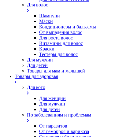
Для волос
Шампуни
Маски
Кондиционеры и бальзамы
От выпадения волос
Для роста волос
Витамины для волос
Краски
Тестеры для волос
Для мужчин
Для детей
Товары для мам и малышей
Товары для здоровья
Для кого
Для женщин
Для мужчин
Для детей
По заболеваниям и проблемам
От паразитов
Oт геморроя и варикоза
От кашля и боли в горле