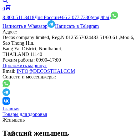
0
8-800-511-8418
Для России
+66 2 077 7330
(engl/thai)
Написать в Whatsapp
Написать в Telegram
Адрес:
Decos company limited, Reg.N 0125557024483 51/60-61 ,Moo 6,
Sao Thong Hin,
Bang Yai District, Nonthaburi,
THAILAND 11140
Режим работы:
09:00–17:00
Проложить маршрут
Email:
INFO@DECOSTHAI.COM
Соцсети и мессенджеры:
Главная
Товары для здоровья
Женьшень
Тайский женьшень