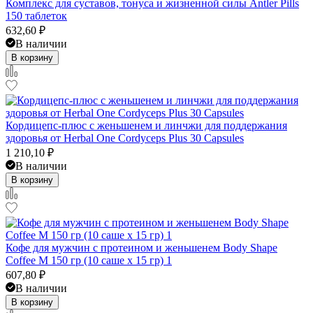
Комплекс для суставов, тонуса и жизненной силы Antler Pills
150 таблеток
632,60
₽
В наличии
В корзину
Кордицепс-плюс с женьшенем и линчжи для поддержания
здоровья от Herbal One Cordyceps Plus 30 Capsules
1 210,10
₽
В наличии
В корзину
Кофе для мужчин с протеином и женьшенем Body Shape
Coffee M 150 гр (10 саше x 15 гр) 1
607,80
₽
В наличии
В корзину