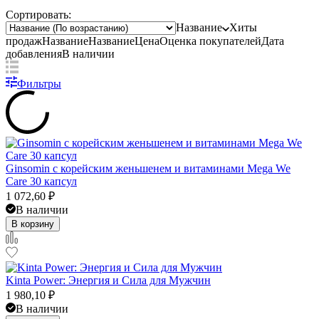
Сортировать:
Название
Хиты
продаж
Название
Название
Цена
Оценка
покупателей
Дата
добавления
В наличии
Фильтры
Ginsomin с корейским женьшенем и витаминами Mega We
Care 30 капсул
1 072,60
₽
В наличии
В корзину
Kinta Power: Энергия и Сила для Мужчин
1 980,10
₽
В наличии