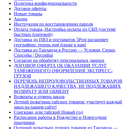
Политика конфиденциальности
Договор оферты
Новые товары
Акции
Инструкция по восстановлению пароля
Оплата товара, Настройка оплаты по СБП (системе
быстрых платежей)
Доставка до ПВЗ и постаматов 5Post расширяет
географию: теперь ещё ближе к вам!
Доставка из Таиланда в Россию — Условия, Сроки,
Способы | Decosthai
Согласие на обработку персональных данных
ДОГОВОР-ОФЕРТА ОБ ОКАЗАНИИ УСЛУГ
ТАМОЖЕННОГО ОФОРМЛЕНИЯ ЭКСПРЕСС-
ГРУЗОВ
ПЕРЕЧЕНЬ НЕПРОДОВОЛЬСТВЕННЫХ ТОВАРОВ
НАДЛЕЖАЩЕГО КАЧЕСТВА, НЕ ПОДЛЕЖАЩИХ
ВОЗВРАТУ ИЛИ ОБМЕНУ
Возвраты и отмена заказа
Летний розыгрыш тайских товаров: участвует каждый
заказ на нашем сайте!
Сонгкран, или тайский Новый год
Расписание работы в Рождество и Новогодние
праздники
Осенний розыгрыш лучших товаров из Таиланда —