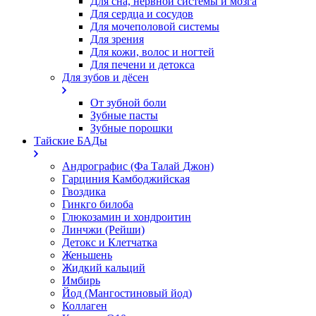
Для сна, нервной системы и мозга
Для сердца и сосудов
Для мочеполовой системы
Для зрения
Для кожи, волос и ногтей
Для печени и детокса
Для зубов и дёсен
От зубной боли
Зубные пасты
Зубные порошки
Тайские БАДы
Андрографис (Фа Талай Джон)
Гарциния Камбоджийская
Гвоздика
Гинкго билоба
Глюкозамин и хондроитин
Линчжи (Рейши)
Детокс и Клетчатка
Женьшень
Жидкий кальций
Имбирь
Йод (Мангостиновый йод)
Коллаген