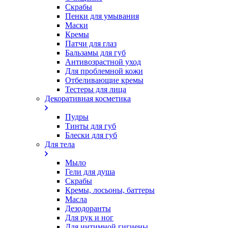
Скрабы
Пенки для умывания
Маски
Кремы
Патчи для глаз
Бальзамы для губ
Антивозрастной уход
Для проблемной кожи
Oтбеливающие кремы
Тестеры для лица
Декоративная косметика
Пудры
Тинты для губ
Блески для губ
Для тела
Мыло
Гели для душа
Скрабы
Кремы, лосьоны, баттеры
Масла
Дезодоранты
Для рук и ног
Для интимной гигиены