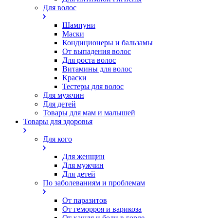
Для волос
Шампуни
Маски
Кондиционеры и бальзамы
От выпадения волос
Для роста волос
Витамины для волос
Краски
Тестеры для волос
Для мужчин
Для детей
Товары для мам и малышей
Товары для здоровья
Для кого
Для женщин
Для мужчин
Для детей
По заболеваниям и проблемам
От паразитов
Oт геморроя и варикоза
От кашля и боли в горле