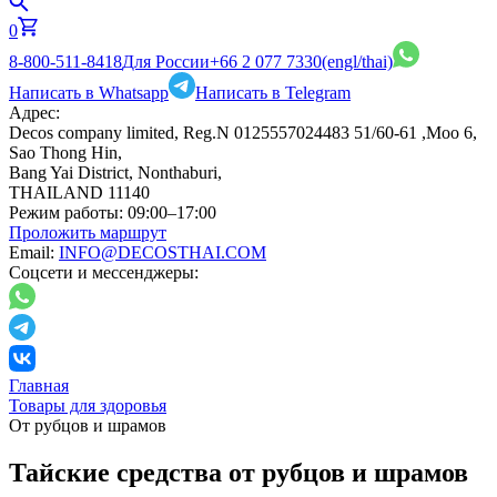
0
8-800-511-8418
Для России
+66 2 077 7330
(engl/thai)
Написать в Whatsapp
Написать в Telegram
Адрес:
Decos company limited, Reg.N 0125557024483 51/60-61 ,Moo 6,
Sao Thong Hin,
Bang Yai District, Nonthaburi,
THAILAND 11140
Режим работы:
09:00–17:00
Проложить маршрут
Email:
INFO@DECOSTHAI.COM
Соцсети и мессенджеры:
Главная
Товары для здоровья
От рубцов и шрамов
Тайские средства от рубцов и шрамов