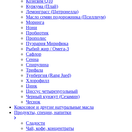
Коэнзим Q10
Куркума (Плай)
Лемонграсс (Цитронелла)
Масло семян подорожника (Псиллиум)
Моринга
Нони
Пробиотик
Прополис
Пуэрария Мирифика
Рыбий жир / Омега-3
Сафлор
Сенна
Спирулина
Трифала
Тунбергия (Rang Jued)
Хлорофилл
Цинк
Циссус четырехугольный
Черный кунжут (Сезамин)
Чеснок
Кокосовое и другие натуральные масла
Продукты, специи, напитки
Сладости
Чай, кофе, концентраты