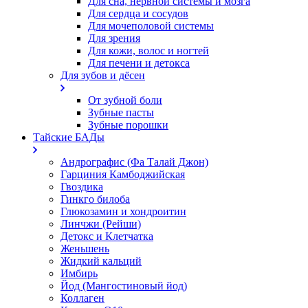
Для сна, нервной системы и мозга
Для сердца и сосудов
Для мочеполовой системы
Для зрения
Для кожи, волос и ногтей
Для печени и детокса
Для зубов и дёсен
От зубной боли
Зубные пасты
Зубные порошки
Тайские БАДы
Андрографис (Фа Талай Джон)
Гарциния Камбоджийская
Гвоздика
Гинкго билоба
Глюкозамин и хондроитин
Линчжи (Рейши)
Детокс и Клетчатка
Женьшень
Жидкий кальций
Имбирь
Йод (Мангостиновый йод)
Коллаген