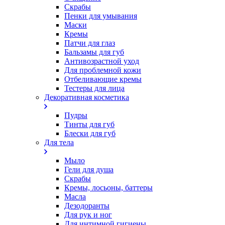
Скрабы
Пенки для умывания
Маски
Кремы
Патчи для глаз
Бальзамы для губ
Антивозрастной уход
Для проблемной кожи
Oтбеливающие кремы
Тестеры для лица
Декоративная косметика
Пудры
Тинты для губ
Блески для губ
Для тела
Мыло
Гели для душа
Скрабы
Кремы, лосьоны, баттеры
Масла
Дезодоранты
Для рук и ног
Для интимной гигиены