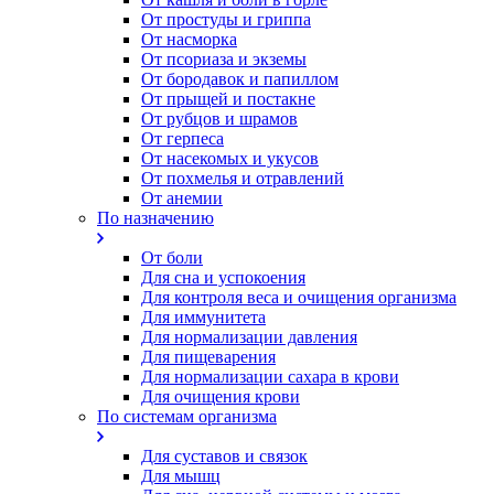
От простуды и гриппа
От насморка
Oт псориаза и экземы
От бородавок и папиллом
От прыщей и постакне
От рубцов и шрамов
От герпеса
От насекомых и укусов
От похмелья и отравлений
От анемии
По назначению
От боли
Для сна и успокоения
Для контроля веса и очищения организма
Для иммунитета
Для нормализации давления
Для пищеварения
Для нормализации сахара в крови
Для очищения крови
По системам организма
Для суставов и связок
Для мышц