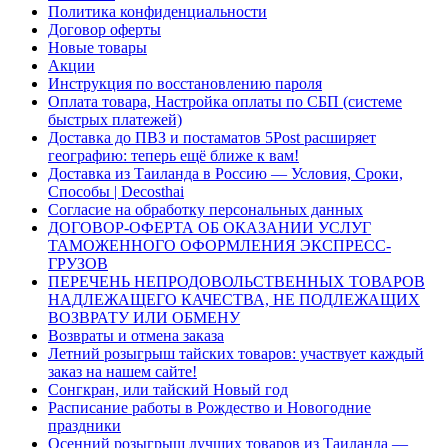
Политика конфиденциальности
Договор оферты
Новые товары
Акции
Инструкция по восстановлению пароля
Оплата товара, Настройка оплаты по СБП (системе
быстрых платежей)
Доставка до ПВЗ и постаматов 5Post расширяет
географию: теперь ещё ближе к вам!
Доставка из Таиланда в Россию — Условия, Сроки,
Способы | Decosthai
Согласие на обработку персональных данных
ДОГОВОР-ОФЕРТА ОБ ОКАЗАНИИ УСЛУГ
ТАМОЖЕННОГО ОФОРМЛЕНИЯ ЭКСПРЕСС-
ГРУЗОВ
ПЕРЕЧЕНЬ НЕПРОДОВОЛЬСТВЕННЫХ ТОВАРОВ
НАДЛЕЖАЩЕГО КАЧЕСТВА, НЕ ПОДЛЕЖАЩИХ
ВОЗВРАТУ ИЛИ ОБМЕНУ
Возвраты и отмена заказа
Летний розыгрыш тайских товаров: участвует каждый
заказ на нашем сайте!
Сонгкран, или тайский Новый год
Расписание работы в Рождество и Новогодние
праздники
Осенний розыгрыш лучших товаров из Таиланда —