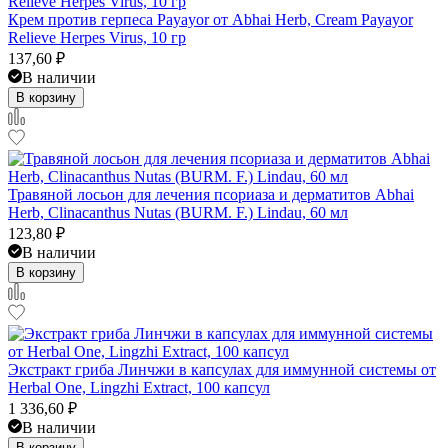
Крем против герпеса Payayor от Abhai Herb, Cream Payayor
Relieve Herpes Virus, 10 гр
137,60
₽
В наличии
В корзину
Травяной лосьон для лечения псориаза и дерматитов Abhai
Herb, Clinacanthus Nutas (BURM. F.) Lindau, 60 мл
123,80
₽
В наличии
В корзину
Экстракт гриба Линчжи в капсулах для иммунной системы от
Herbal One, Lingzhi Extract, 100 капсул
1 336,60
₽
В наличии
В корзину