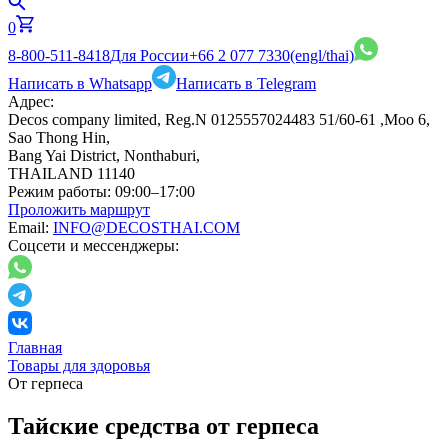
0
8-800-511-8418
Для России
+66 2 077 7330
(engl/thai)
Написать в Whatsapp
Написать в Telegram
Адрес:
Decos company limited, Reg.N 0125557024483 51/60-61 ,Moo 6,
Sao Thong Hin,
Bang Yai District, Nonthaburi,
THAILAND 11140
Режим работы:
09:00–17:00
Проложить маршрут
Email:
INFO@DECOSTHAI.COM
Соцсети и мессенджеры:
Главная
Товары для здоровья
От герпеса
Тайские средства от герпеса