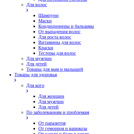
Для волос
Шампуни
Маски
Кондиционеры и бальзамы
От выпадения волос
Для роста волос
Витамины для волос
Краски
Тестеры для волос
Для мужчин
Для детей
Товары для мам и малышей
Товары для здоровья
Для кого
Для женщин
Для мужчин
Для детей
По заболеваниям и проблемам
От паразитов
Oт геморроя и варикоза
От кашля и боли в горле