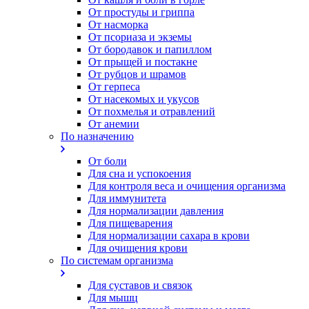
От простуды и гриппа
От насморка
Oт псориаза и экземы
От бородавок и папиллом
От прыщей и постакне
От рубцов и шрамов
От герпеса
От насекомых и укусов
От похмелья и отравлений
От анемии
По назначению
От боли
Для сна и успокоения
Для контроля веса и очищения организма
Для иммунитета
Для нормализации давления
Для пищеварения
Для нормализации сахара в крови
Для очищения крови
По системам организма
Для суставов и связок
Для мышц