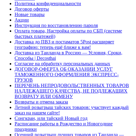
Политика конфиденциальности
Договор оферты
Новые товары
Акции
Инструкция по восстановлению пароля
Оплата товара, Настройка оплаты по СБП (системе
быстрых платежей)
Доставка до ПВЗ и постаматов 5Post расширяет
географию: теперь ещё ближе к вам!
Доставка из Таиланда в Россию — Условия, Сроки,
Способы | Decosthai
Согласие на обработку персональных данных
ДОГОВОР-ОФЕРТА ОБ ОКАЗАНИИ УСЛУГ
ТАМОЖЕННОГО ОФОРМЛЕНИЯ ЭКСПРЕСС-
ГРУЗОВ
ПЕРЕЧЕНЬ НЕПРОДОВОЛЬСТВЕННЫХ ТОВАРОВ
НАДЛЕЖАЩЕГО КАЧЕСТВА, НЕ ПОДЛЕЖАЩИХ
ВОЗВРАТУ ИЛИ ОБМЕНУ
Возвраты и отмена заказа
Летний розыгрыш тайских товаров: участвует каждый
заказ на нашем сайте!
Сонгкран, или тайский Новый год
Расписание работы в Рождество и Новогодние
праздники
Осенний розыгрыш лучших товаров из Таиланда —