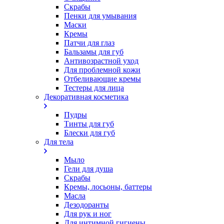
Скрабы
Пенки для умывания
Маски
Кремы
Патчи для глаз
Бальзамы для губ
Антивозрастной уход
Для проблемной кожи
Oтбеливающие кремы
Тестеры для лица
Декоративная косметика
Пудры
Тинты для губ
Блески для губ
Для тела
Мыло
Гели для душа
Скрабы
Кремы, лосьоны, баттеры
Масла
Дезодоранты
Для рук и ног
Для интимной гигиены