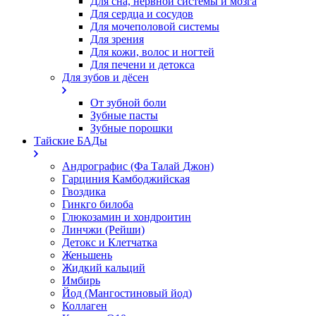
Для сна, нервной системы и мозга
Для сердца и сосудов
Для мочеполовой системы
Для зрения
Для кожи, волос и ногтей
Для печени и детокса
Для зубов и дёсен
От зубной боли
Зубные пасты
Зубные порошки
Тайские БАДы
Андрографис (Фа Талай Джон)
Гарциния Камбоджийская
Гвоздика
Гинкго билоба
Глюкозамин и хондроитин
Линчжи (Рейши)
Детокс и Клетчатка
Женьшень
Жидкий кальций
Имбирь
Йод (Мангостиновый йод)
Коллаген