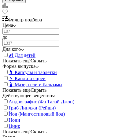
Фильтр подбора
Цена
до
Для кого
👶 Для детей
Показать ещё
Скрыть
Форма выпуска
💊 Капсулы и таблетки
💧 Капли и спреи
🧴 Мази, гели и бальзамы
Показать ещё
Скрыть
Действующее вещество
Андрографис (Фа Талай Джон)
Гриб Линчжи (Рейши)
Йод (Мангостиновый йод)
Нони
Цинк
Показать ещё
Скрыть