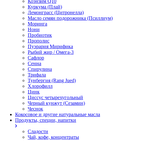
Коэнзим Q10
Куркума (Плай)
Лемонграсс (Цитронелла)
Масло семян подорожника (Псиллиум)
Моринга
Нони
Пробиотик
Прополис
Пуэрария Мирифика
Рыбий жир / Омега-3
Сафлор
Сенна
Спирулина
Трифала
Тунбергия (Rang Jued)
Хлорофилл
Цинк
Циссус четырехугольный
Черный кунжут (Сезамин)
Чеснок
Кокосовое и другие натуральные масла
Продукты, специи, напитки
Сладости
Чай, кофе, концентраты