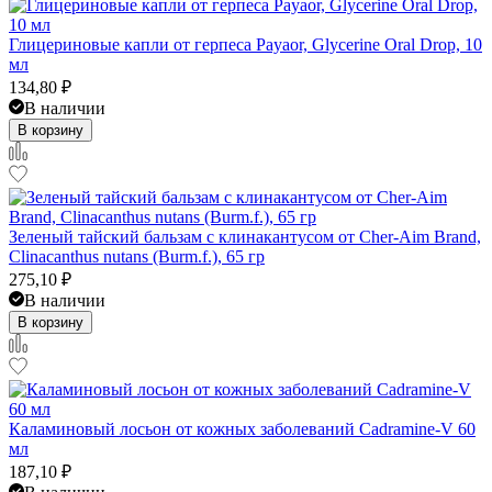
Глицериновые капли от герпеса Payaor, Glycerine Oral Drop, 10
мл
134,80
₽
В наличии
В корзину
Зеленый тайский бальзам с клинакантусом от Cher-Aim Brand,
Clinacanthus nutans (Burm.f.), 65 гр
275,10
₽
В наличии
В корзину
Каламиновый лосьон от кожных заболеваний Cadramine-V 60
мл
187,10
₽