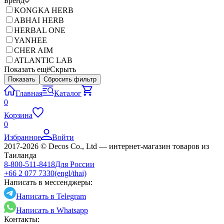
Бренд
KONGKA HERB
ABHAI HERB
HERBAL ONE
YANHEE
CHER AIM
ATLANTIC LAB
Показать ещё
Скрыть
Показать
Сбросить фильтр
Главная
Каталог
0
Корзина
0
Избранное
Войти
2017-2026 © Decos Co., Ltd — интернет-магазин товаров из
Таиланда
8-800-511-8418
Для России
+66 2 077 7330
(engl/thai)
Написать в мессенджеры:
Написать в Telegram
Написать в Whatsapp
Контакты: