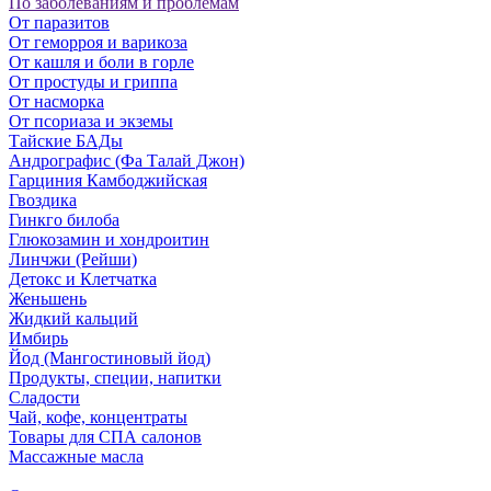
По заболеваниям и проблемам
От паразитов
Oт геморроя и варикоза
От кашля и боли в горле
От простуды и гриппа
От насморка
Oт псориаза и экземы
Тайские БАДы
Андрографис (Фа Талай Джон)
Гарциния Камбоджийская
Гвоздика
Гинкго билоба
Глюкозамин и хондроитин
Линчжи (Рейши)
Детокс и Клетчатка
Женьшень
Жидкий кальций
Имбирь
Йод (Мангостиновый йод)
Продукты, специи, напитки
Сладости
Чай, кофе, концентраты
Товары для СПА салонов
Массажные масла