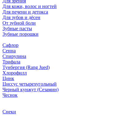
Для зрения
Для кожи, волос и ногтей
Для печени и детокса
Для зубов и дёсен
От зубной боли
Зубные пасты
Зубные порошки
Сафлор
Сенна
Спирулина
Трифала
Тунбергия (Rang Jued)
Хлорофилл
Цинк
Циссус четырехугольный
Черный кунжут (Сезамин)
Чеснок
Снеки