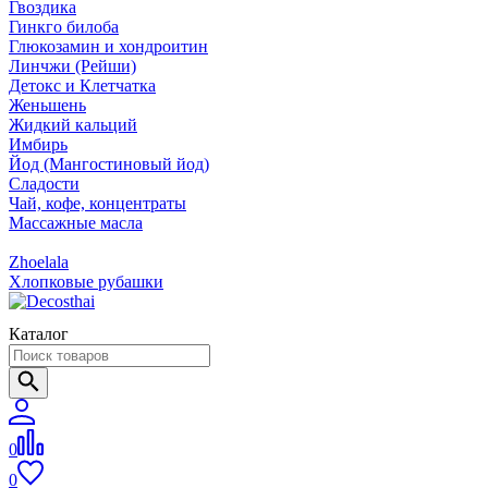
Гвоздика
Гинкго билоба
Глюкозамин и хондроитин
Линчжи (Рейши)
Детокс и Клетчатка
Женьшень
Жидкий кальций
Имбирь
Йод (Мангостиновый йод)
Сладости
Чай, кофе, концентраты
Массажные масла
Zhoelala
Хлопковые рубашки
Каталог
0
0