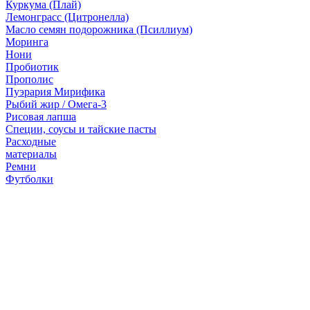
Куркума (Плай)
Лемонграсс (Цитронелла)
Масло семян подорожника (Псиллиум)
Моринга
Нони
Пробиотик
Прополис
Пуэрария Мирифика
Рыбий жир / Омега-3
Рисовая лапша
Специи, соусы и тайские пасты
Расходные
материалы
Ремни
Футболки