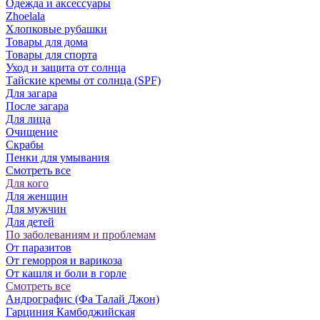
Одежда и аксессуары
Zhoelala
Хлопковые рубашки
Товары для дома
Товары для спорта
Уход и защита от солнца
Тайские кремы от солнца (SPF)
Для загара
После загара
Для лица
Очищение
Скрабы
Пенки для умывания
Смотреть все
Для кого
Для женщин
Для мужчин
Для детей
По заболеваниям и проблемам
От паразитов
Oт геморроя и варикоза
От кашля и боли в горле
Смотреть все
Андрографис (Фа Талай Джон)
Гарциния Камбоджийская