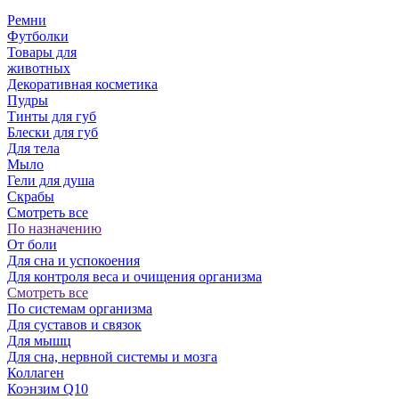
Ремни
Футболки
Товары для
животных
Декоративная косметика
Пудры
Тинты для губ
Блески для губ
Для тела
Мыло
Гели для душа
Скрабы
Смотреть все
По назначению
От боли
Для сна и успокоения
Для контроля веса и очищения организма
Смотреть все
По системам организма
Для суставов и связок
Для мышц
Для сна, нервной системы и мозга
Коллаген
Коэнзим Q10