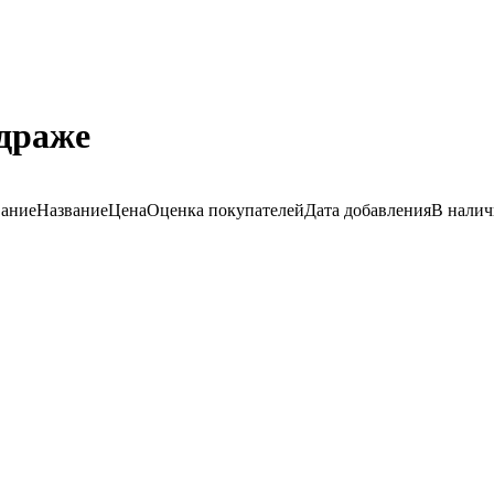
 драже
вание
Название
Цена
Оценка
покупателей
Дата добавления
В нали