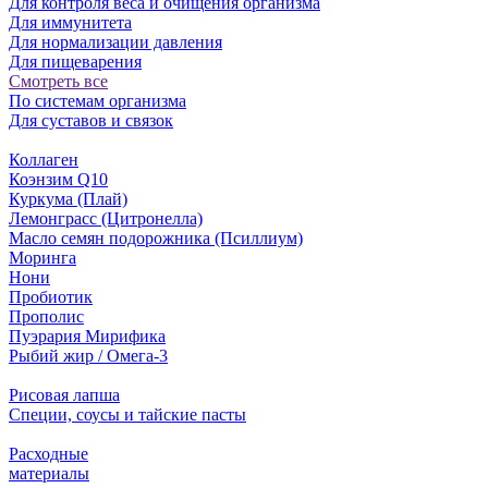
Для контроля веса и очищения организма
Для иммунитета
Для нормализации давления
Для пищеварения
Смотреть все
По системам организма
Для суставов и связок
Коллаген
Коэнзим Q10
Куркума (Плай)
Лемонграсс (Цитронелла)
Масло семян подорожника (Псиллиум)
Моринга
Нони
Пробиотик
Прополис
Пуэрария Мирифика
Рыбий жир / Омега-3
Рисовая лапша
Специи, соусы и тайские пасты
Расходные
материалы