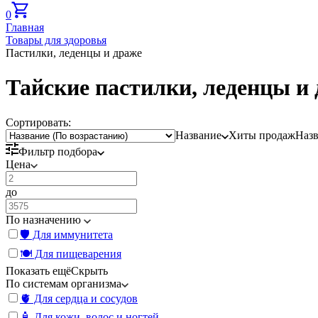
0
Главная
Товары для здоровья
Пастилки, леденцы и драже
Тайские пастилки, леденцы и
Сортировать:
Название
Хиты продаж
Наз
Фильтр подбора
Цена
до
По назначению
🛡️ Для иммунитета
🍽️ Для пищеварения
Показать ещё
Скрыть
По системам организма
🫀 Для сердца и сосудов
🧴 Для кожи, волос и ногтей