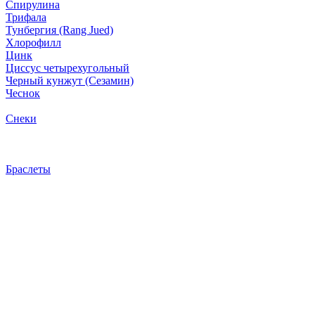
Спирулина
Трифала
Тунбергия (Rang Jued)
Хлорофилл
Цинк
Циссус четырехугольный
Черный кунжут (Сезамин)
Чеснок
Снеки
Браслеты