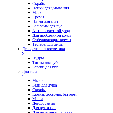
Скрабы
Пенки для умывания
Маски
Кремы
Патчи для глаз
Бальзамы для губ
Антивозрастной уход
Для проблемной кожи
Oтбеливающие кремы
Тестеры для лица
Декоративная косметика
Пудры
Тинты для губ
Блески для губ
Для тела
Мыло
Гели для душа
Скрабы
Кремы, лосьоны, баттеры
Масла
Дезодоранты
Для рук и ног
Для интимной гигиены