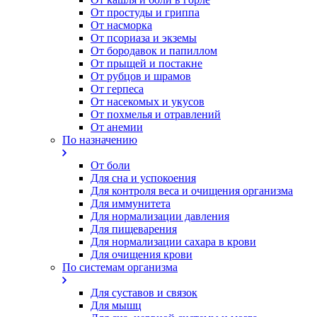
От простуды и гриппа
От насморка
Oт псориаза и экземы
От бородавок и папиллом
От прыщей и постакне
От рубцов и шрамов
От герпеса
От насекомых и укусов
От похмелья и отравлений
От анемии
По назначению
От боли
Для сна и успокоения
Для контроля веса и очищения организма
Для иммунитета
Для нормализации давления
Для пищеварения
Для нормализации сахара в крови
Для очищения крови
По системам организма
Для суставов и связок
Для мышц