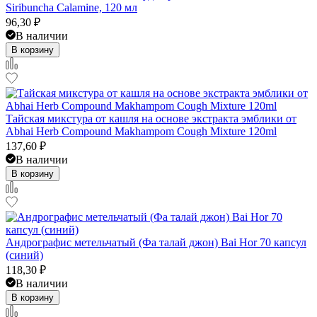
Siribuncha Calamine, 120 мл
96,30
₽
В наличии
В корзину
Тайская микстура от кашля на основе экстракта эмблики от
Abhai Herb Compound Makhampom Cough Mixture 120ml
137,60
₽
В наличии
В корзину
Андрографис метельчатый (Фа талай джон) Bai Hor 70 капсул
(синий)
118,30
₽
В наличии
В корзину