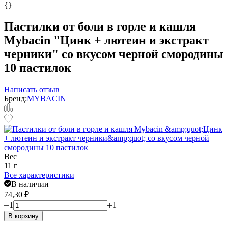
{}
Пастилки от боли в горле и кашля
Mybacin "Цинк + лютеин и экстракт
черники" со вкусом черной смородины
10 пастилок
Написать отзыв
Бренд:
MYBACIN
Вес
11 г
Все характеристики
В наличии
74,30
₽
1
1
В корзину