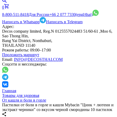
0
8-800-511-8418
Для России
+66 2 077 7330
(engl/thai)
Написать в Whatsapp
Написать в Telegram
Адрес:
Decos company limited, Reg.N 0125557024483 51/60-61 ,Moo 6,
Sao Thong Hin,
Bang Yai District, Nonthaburi,
THAILAND 11140
Режим работы:
09:00–17:00
Проложить маршрут
Email:
INFO@DECOSTHAI.COM
Соцсети и мессенджеры:
Главная
Товары для здоровья
От кашля и боли в горле
Пастилки от боли в горле и кашля Mybacin "Цинк + лютеин и
экстракт черники" со вкусом черной смородины 10 пастилок