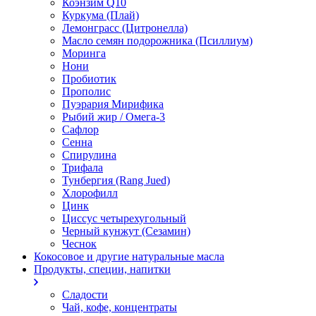
Коэнзим Q10
Куркума (Плай)
Лемонграсс (Цитронелла)
Масло семян подорожника (Псиллиум)
Моринга
Нони
Пробиотик
Прополис
Пуэрария Мирифика
Рыбий жир / Омега-3
Сафлор
Сенна
Спирулина
Трифала
Тунбергия (Rang Jued)
Хлорофилл
Цинк
Циссус четырехугольный
Черный кунжут (Сезамин)
Чеснок
Кокосовое и другие натуральные масла
Продукты, специи, напитки
Сладости
Чай, кофе, концентраты