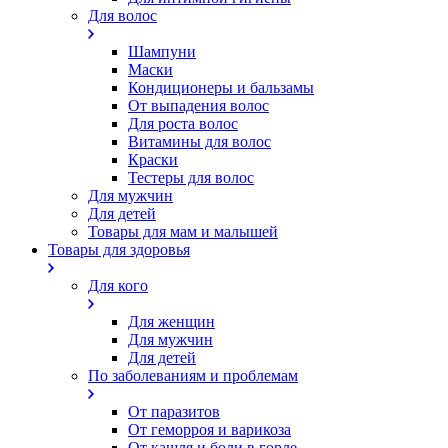
Для волос
Шампуни
Маски
Кондиционеры и бальзамы
От выпадения волос
Для роста волос
Витамины для волос
Краски
Тестеры для волос
Для мужчин
Для детей
Товары для мам и малышей
Товары для здоровья
Для кого
Для женщин
Для мужчин
Для детей
По заболеваниям и проблемам
От паразитов
Oт геморроя и варикоза
От кашля и боли в горле