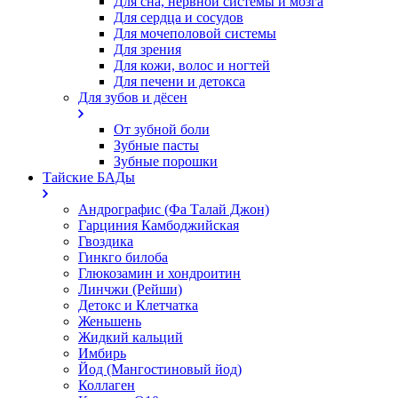
Для сна, нервной системы и мозга
Для сердца и сосудов
Для мочеполовой системы
Для зрения
Для кожи, волос и ногтей
Для печени и детокса
Для зубов и дёсен
От зубной боли
Зубные пасты
Зубные порошки
Тайские БАДы
Андрографис (Фа Талай Джон)
Гарциния Камбоджийская
Гвоздика
Гинкго билоба
Глюкозамин и хондроитин
Линчжи (Рейши)
Детокс и Клетчатка
Женьшень
Жидкий кальций
Имбирь
Йод (Мангостиновый йод)
Коллаген