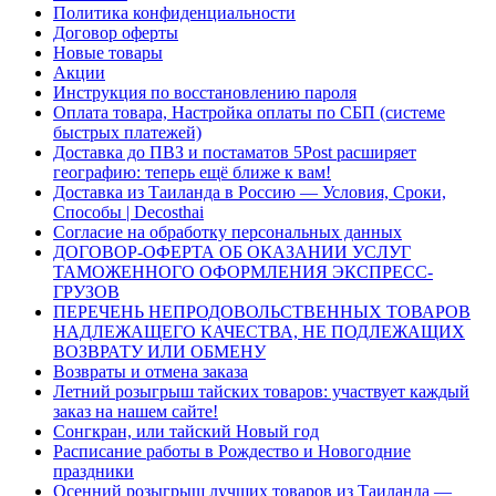
Политика конфиденциальности
Договор оферты
Новые товары
Акции
Инструкция по восстановлению пароля
Оплата товара, Настройка оплаты по СБП (системе
быстрых платежей)
Доставка до ПВЗ и постаматов 5Post расширяет
географию: теперь ещё ближе к вам!
Доставка из Таиланда в Россию — Условия, Сроки,
Способы | Decosthai
Согласие на обработку персональных данных
ДОГОВОР-ОФЕРТА ОБ ОКАЗАНИИ УСЛУГ
ТАМОЖЕННОГО ОФОРМЛЕНИЯ ЭКСПРЕСС-
ГРУЗОВ
ПЕРЕЧЕНЬ НЕПРОДОВОЛЬСТВЕННЫХ ТОВАРОВ
НАДЛЕЖАЩЕГО КАЧЕСТВА, НЕ ПОДЛЕЖАЩИХ
ВОЗВРАТУ ИЛИ ОБМЕНУ
Возвраты и отмена заказа
Летний розыгрыш тайских товаров: участвует каждый
заказ на нашем сайте!
Сонгкран, или тайский Новый год
Расписание работы в Рождество и Новогодние
праздники
Осенний розыгрыш лучших товаров из Таиланда —