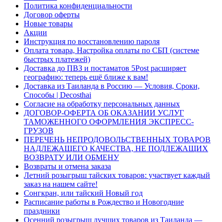
Политика конфиденциальности
Договор оферты
Новые товары
Акции
Инструкция по восстановлению пароля
Оплата товара, Настройка оплаты по СБП (системе
быстрых платежей)
Доставка до ПВЗ и постаматов 5Post расширяет
географию: теперь ещё ближе к вам!
Доставка из Таиланда в Россию — Условия, Сроки,
Способы | Decosthai
Согласие на обработку персональных данных
ДОГОВОР-ОФЕРТА ОБ ОКАЗАНИИ УСЛУГ
ТАМОЖЕННОГО ОФОРМЛЕНИЯ ЭКСПРЕСС-
ГРУЗОВ
ПЕРЕЧЕНЬ НЕПРОДОВОЛЬСТВЕННЫХ ТОВАРОВ
НАДЛЕЖАЩЕГО КАЧЕСТВА, НЕ ПОДЛЕЖАЩИХ
ВОЗВРАТУ ИЛИ ОБМЕНУ
Возвраты и отмена заказа
Летний розыгрыш тайских товаров: участвует каждый
заказ на нашем сайте!
Сонгкран, или тайский Новый год
Расписание работы в Рождество и Новогодние
праздники
Осенний розыгрыш лучших товаров из Таиланда —