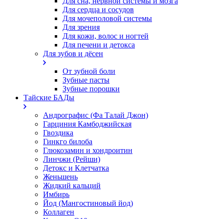
Для сна, нервной системы и мозга
Для сердца и сосудов
Для мочеполовой системы
Для зрения
Для кожи, волос и ногтей
Для печени и детокса
Для зубов и дёсен
От зубной боли
Зубные пасты
Зубные порошки
Тайские БАДы
Андрографис (Фа Талай Джон)
Гарциния Камбоджийская
Гвоздика
Гинкго билоба
Глюкозамин и хондроитин
Линчжи (Рейши)
Детокс и Клетчатка
Женьшень
Жидкий кальций
Имбирь
Йод (Мангостиновый йод)
Коллаген