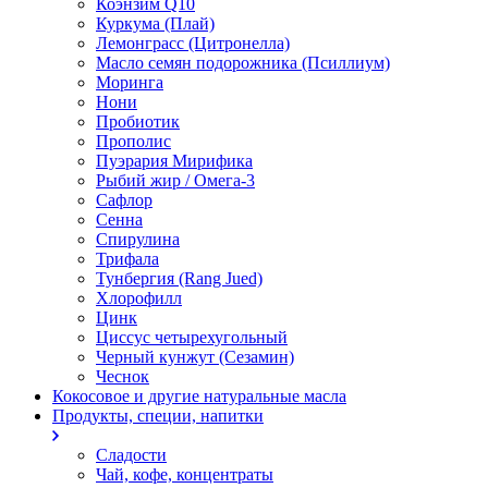
Коэнзим Q10
Куркума (Плай)
Лемонграсс (Цитронелла)
Масло семян подорожника (Псиллиум)
Моринга
Нони
Пробиотик
Прополис
Пуэрария Мирифика
Рыбий жир / Омега-3
Сафлор
Сенна
Спирулина
Трифала
Тунбергия (Rang Jued)
Хлорофилл
Цинк
Циссус четырехугольный
Черный кунжут (Сезамин)
Чеснок
Кокосовое и другие натуральные масла
Продукты, специи, напитки
Сладости
Чай, кофе, концентраты