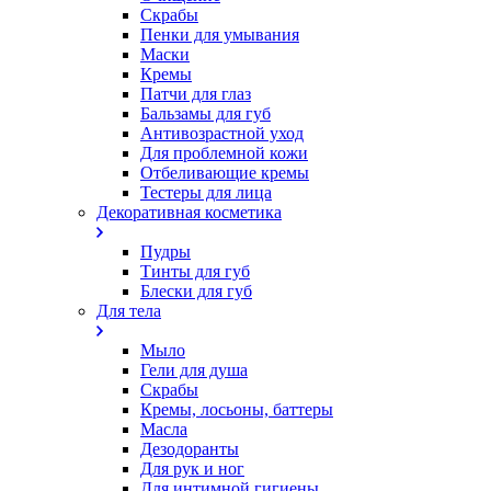
Скрабы
Пенки для умывания
Маски
Кремы
Патчи для глаз
Бальзамы для губ
Антивозрастной уход
Для проблемной кожи
Oтбеливающие кремы
Тестеры для лица
Декоративная косметика
Пудры
Тинты для губ
Блески для губ
Для тела
Мыло
Гели для душа
Скрабы
Кремы, лосьоны, баттеры
Масла
Дезодоранты
Для рук и ног
Для интимной гигиены