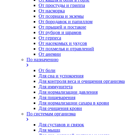
От простуды и гриппа
От насморка
Oт псориаза и экземы
От бородавок и папиллом
От прыщей и постакне
От рубцов и шрамов
От герпеса
От насекомых и укусов
От похмелья и отравлений
От анемии
По назначению
От боли
Для сна и успокоения
Для контроля веса и очищения организма
Для иммунитета
Для нормализации давления
Для пищеварения
Для нормализации сахара в крови
Для очищения крови
По системам организма
Для суставов и связок
Для мышц