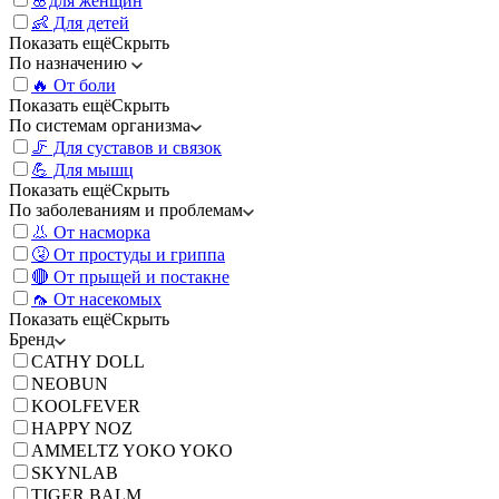
🌸для женщин
👶 Для детей
Показать ещё
Скрыть
По назначению
🔥 От боли
Показать ещё
Скрыть
По системам организма
🦵 Для суставов и связок
💪 Для мышц
Показать ещё
Скрыть
По заболеваниям и проблемам
👃 От насморка
🤧 От простуды и гриппа
🔴 От прыщей и постакне
🦟 От насекомых
Показать ещё
Скрыть
Бренд
CATHY DOLL
NEOBUN
KOOLFEVER
HAPPY NOZ
AMMELTZ YOKO YOKO
SKYNLAB
TIGER BALM