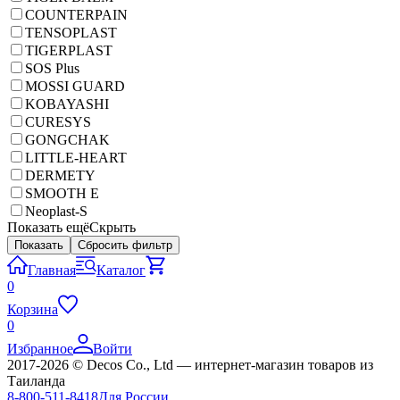
COUNTERPAIN
TENSOPLAST
TIGERPLAST
SOS Plus
MOSSI GUARD
KOBAYASHI
CURESYS
GONGCHAK
LITTLE-HEART
DERMETY
SMOOTH E
Neoplast-S
Показать ещё
Скрыть
Показать
Сбросить фильтр
Главная
Каталог
0
Корзина
0
Избранное
Войти
2017-2026 © Decos Co., Ltd — интернет-магазин товаров из
Таиланда
8-800-511-8418
Для России