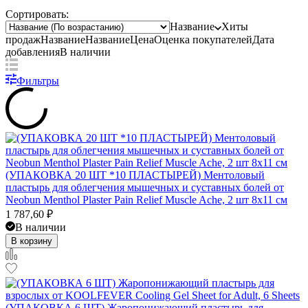
Сортировать:
Название
Хиты
продаж
Название
Название
Цена
Оценка
покупателей
Дата
добавления
В наличии
Фильтры
(УПАКОВКА 20 ШТ *10 ПЛАСТЫРЕЙ) Ментоловый
пластырь для облегчения мышечных и суставных болей от
Neobun Menthol Plaster Pain Relief Muscle Ache, 2 шт 8x11 см
1 787,60
₽
В наличии
В корзину
(УПАКОВКА 6 ШТ) Жаропонижающий пластырь для