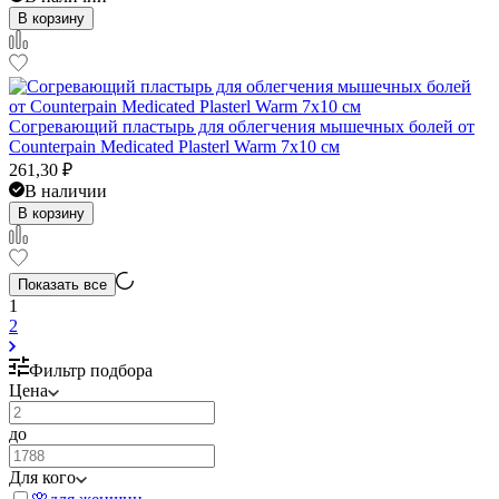
В корзину
Согревающий пластырь для облегчения мышечных болей от
Counterpain Medicated Plasterl Warm 7x10 см
261,30
₽
В наличии
В корзину
Показать все
1
2
Фильтр подбора
Цена
до
Для кого