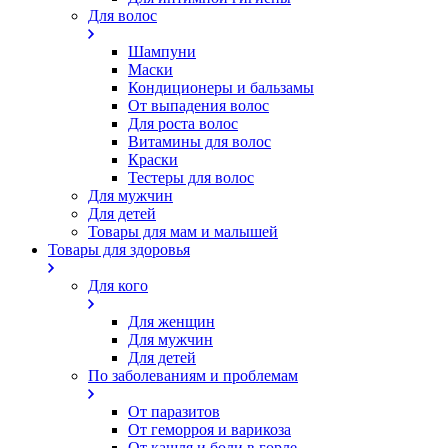
Для волос
Шампуни
Маски
Кондиционеры и бальзамы
От выпадения волос
Для роста волос
Витамины для волос
Краски
Тестеры для волос
Для мужчин
Для детей
Товары для мам и малышей
Товары для здоровья
Для кого
Для женщин
Для мужчин
Для детей
По заболеваниям и проблемам
От паразитов
Oт геморроя и варикоза
От кашля и боли в горле