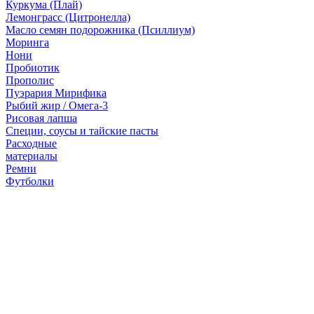
Куркума (Плай)
Лемонграсс (Цитронелла)
Масло семян подорожника (Псиллиум)
Моринга
Нони
Пробиотик
Прополис
Пуэрария Мирифика
Рыбий жир / Омега-3
Рисовая лапша
Специи, соусы и тайские пасты
Расходные
материалы
Ремни
Футболки