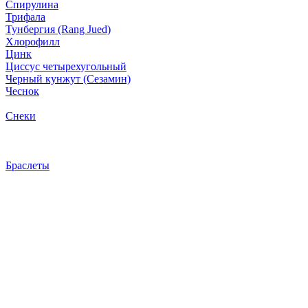
Спирулина
Трифала
Тунбергия (Rang Jued)
Хлорофилл
Цинк
Циссус четырехугольный
Черный кунжут (Сезамин)
Чеснок
Снеки
Браслеты