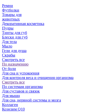
Ремни
Футболки
Товары для
животных
Декоративная косметика
Пудры
Тинты для губ
Блески для губ
Для тела
Мыло
Гели для душа
Скрабы
Смотреть все
По назначению
От боли
Для сна и успокоения
Для контроля веса и очищения организма
Смотреть все
По системам организма
Для суставов и связок
Для мышц
Для сна, нервной системы и мозга
Коллаген
Коэнзим Q10