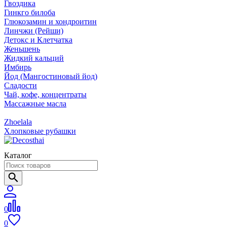
Гвоздика
Гинкго билоба
Глюкозамин и хондроитин
Линчжи (Рейши)
Детокс и Клетчатка
Женьшень
Жидкий кальций
Имбирь
Йод (Мангостиновый йод)
Сладости
Чай, кофе, концентраты
Массажные масла
Zhoelala
Хлопковые рубашки
Каталог
0
0