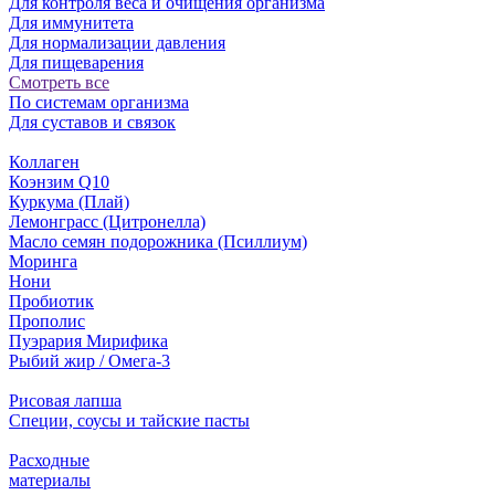
Для контроля веса и очищения организма
Для иммунитета
Для нормализации давления
Для пищеварения
Смотреть все
По системам организма
Для суставов и связок
Коллаген
Коэнзим Q10
Куркума (Плай)
Лемонграсс (Цитронелла)
Масло семян подорожника (Псиллиум)
Моринга
Нони
Пробиотик
Прополис
Пуэрария Мирифика
Рыбий жир / Омега-3
Рисовая лапша
Специи, соусы и тайские пасты
Расходные
материалы