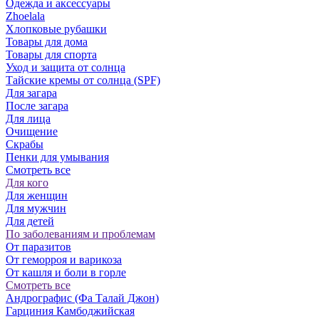
Одежда и аксессуары
Zhoelala
Хлопковые рубашки
Товары для дома
Товары для спорта
Уход и защита от солнца
Тайские кремы от солнца (SPF)
Для загара
После загара
Для лица
Очищение
Скрабы
Пенки для умывания
Смотреть все
Для кого
Для женщин
Для мужчин
Для детей
По заболеваниям и проблемам
От паразитов
Oт геморроя и варикоза
От кашля и боли в горле
Смотреть все
Андрографис (Фа Талай Джон)
Гарциния Камбоджийская