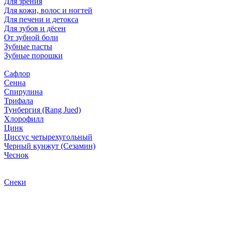
Для зрения
Для кожи, волос и ногтей
Для печени и детокса
Для зубов и дёсен
От зубной боли
Зубные пасты
Зубные порошки
Сафлор
Сенна
Спирулина
Трифала
Тунбергия (Rang Jued)
Хлорофилл
Цинк
Циссус четырехугольный
Черный кунжут (Сезамин)
Чеснок
Снеки