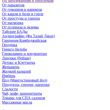
По заболеваниям и проблемам
От паразитов
Oт геморроя и варикоза
От кашля и боли в горле
От простуды и гриппа
От насморка
Oт псориаза и экземы
Тайские БАДы
Андрографис (Фа Талай Джон)
Гарциния Камбоджийская
Гвоздика
Гинкго билоба
Глюкозамин и хондроитин
Линчжи (Рейши)
Детокс и Клетчатка
Женьшень
Жидкий кальций
Имбирь
Йод (Мангостиновый йод)
Продукты, специи, напитки
Сладости
Чай, кофе, концентраты
Товары для СПА салонов
Массажные масла