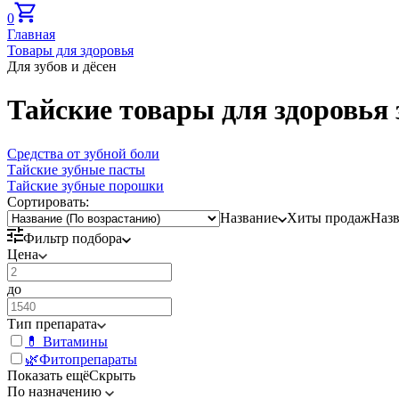
0
Главная
Товары для здоровья
Для зубов и дёсен
Тайские товары для здоровья з
Средства от зубной боли
Тайские зубные пасты
Тайские зубные порошки
Сортировать:
Название
Хиты продаж
Наз
Фильтр подбора
Цена
до
Тип препарата
💊 Витамины
🌿Фитопрепараты
Показать ещё
Скрыть
По назначению