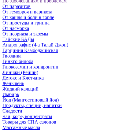
По заболеваниям и проблемам
От паразитов
Oт геморроя и варикоза
От кашля и боли в горле
От простуды и гриппа
От насморка
Oт псориаза и экземы
Тайские БАДы
Андрографис (Фа Талай Джон)
Гарциния Камбоджийская
Гвоздика
Гинкго билоба
Глюкозамин и хондроитин
Линчжи (Рейши)
Детокс и Клетчатка
Женьшень
Жидкий кальций
Имбирь
Йод (Мангостиновый йод)
Продукты, специи, напитки
Сладости
Чай, кофе, концентраты
Товары для СПА салонов
Массажные масла