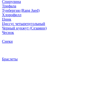
Спирулина
Трифала
Тунбергия (Rang Jued)
Хлорофилл
Цинк
Циссус четырехугольный
Черный кунжут (Сезамин)
Чеснок
Снеки
Браслеты