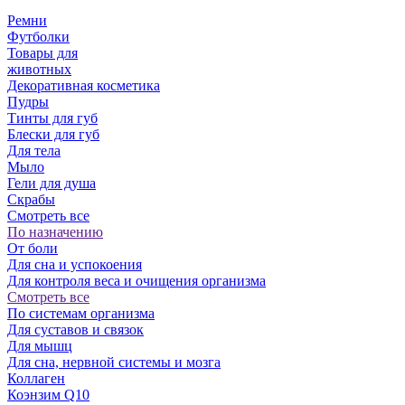
Ремни
Футболки
Товары для
животных
Декоративная косметика
Пудры
Тинты для губ
Блески для губ
Для тела
Мыло
Гели для душа
Скрабы
Смотреть все
По назначению
От боли
Для сна и успокоения
Для контроля веса и очищения организма
Смотреть все
По системам организма
Для суставов и связок
Для мышц
Для сна, нервной системы и мозга
Коллаген
Коэнзим Q10