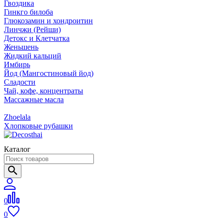
Гвоздика
Гинкго билоба
Глюкозамин и хондроитин
Линчжи (Рейши)
Детокс и Клетчатка
Женьшень
Жидкий кальций
Имбирь
Йод (Мангостиновый йод)
Сладости
Чай, кофе, концентраты
Массажные масла
Zhoelala
Хлопковые рубашки
Каталог
0
0