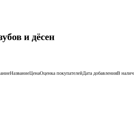
убов и дёсен
вание
Название
Цена
Оценка
покупателей
Дата добавления
В нали