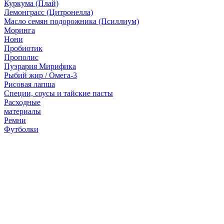
Куркума (Плай)
Лемонграсс (Цитронелла)
Масло семян подорожника (Псиллиум)
Моринга
Нони
Пробиотик
Прополис
Пуэрария Мирифика
Рыбий жир / Омега-3
Рисовая лапша
Специи, соусы и тайские пасты
Расходные
материалы
Ремни
Футболки