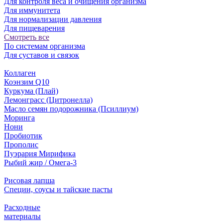
Для контроля веса и очищения организма
Для иммунитета
Для нормализации давления
Для пищеварения
Смотреть все
По системам организма
Для суставов и связок
Коллаген
Коэнзим Q10
Куркума (Плай)
Лемонграсс (Цитронелла)
Масло семян подорожника (Псиллиум)
Моринга
Нони
Пробиотик
Прополис
Пуэрария Мирифика
Рыбий жир / Омега-3
Рисовая лапша
Специи, соусы и тайские пасты
Расходные
материалы