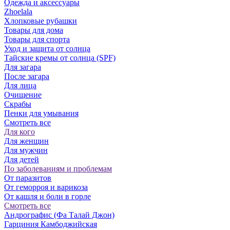
Одежда и аксессуары
Zhoelala
Хлопковые рубашки
Товары для дома
Товары для спорта
Уход и защита от солнца
Тайские кремы от солнца (SPF)
Для загара
После загара
Для лица
Очищение
Скрабы
Пенки для умывания
Смотреть все
Для кого
Для женщин
Для мужчин
Для детей
По заболеваниям и проблемам
От паразитов
Oт геморроя и варикоза
От кашля и боли в горле
Смотреть все
Андрографис (Фа Талай Джон)
Гарциния Камбоджийская