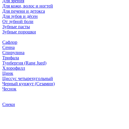
Для зрения
Для кожи, волос и ногтей
Для печени и детокса
Для зубов и дёсен
От зубной боли
Зубные пасты
Зубные порошки
Сафлор
Сенна
Спирулина
Трифала
Тунбергия (Rang Jued)
Хлорофилл
Цинк
Циссус четырехугольный
Черный кунжут (Сезамин)
Чеснок
Снеки