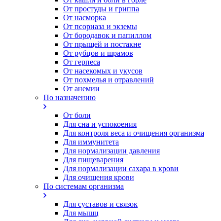
От простуды и гриппа
От насморка
Oт псориаза и экземы
От бородавок и папиллом
От прыщей и постакне
От рубцов и шрамов
От герпеса
От насекомых и укусов
От похмелья и отравлений
От анемии
По назначению
От боли
Для сна и успокоения
Для контроля веса и очищения организма
Для иммунитета
Для нормализации давления
Для пищеварения
Для нормализации сахара в крови
Для очищения крови
По системам организма
Для суставов и связок
Для мышц