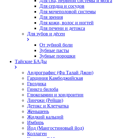
Для сна, нервной системы и мозга
Для сердца и сосудов
Для мочеполовой системы
Для зрения
Для кожи, волос и ногтей
Для печени и детокса
Для зубов и дёсен
От зубной боли
Зубные пасты
Зубные порошки
Тайские БАДы
Андрографис (Фа Талай Джон)
Гарциния Камбоджийская
Гвоздика
Гинкго билоба
Глюкозамин и хондроитин
Линчжи (Рейши)
Детокс и Клетчатка
Женьшень
Жидкий кальций
Имбирь
Йод (Мангостиновый йод)
Коллаген