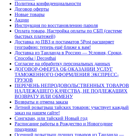
Политика конфиденциальности
Договор оферты
Новые товары
Акции
Инструкция по восстановлению пароля
Оплата товара, Настройка оплаты по СБП (системе
быстрых платежей)
Доставка до ПВЗ и постаматов 5Post расширяет
географию: теперь ещё ближе к вам!
Доставка из Таиланда в Россию — Условия, Сроки,
Способы | Decosthai
Согласие на обработку персональных данных
ДОГОВОР-ОФЕРТА ОБ ОКАЗАНИИ УСЛУГ
ТАМОЖЕННОГО ОФОРМЛЕНИЯ ЭКСПРЕСС-
ГРУЗОВ
ПЕРЕЧЕНЬ НЕПРОДОВОЛЬСТВЕННЫХ ТОВАРОВ
НАДЛЕЖАЩЕГО КАЧЕСТВА, НЕ ПОДЛЕЖАЩИХ
ВОЗВРАТУ ИЛИ ОБМЕНУ
Возвраты и отмена заказа
Летний розыгрыш тайских товаров: участвует каждый
заказ на нашем сайте!
Сонгкран, или тайский Новый год
Расписание работы в Рождество и Новогодние
праздники
Осенний розыгрыш лучших товаров из Таиланда —