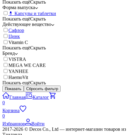
Показать ещё
Скрыть
Форма выпуска
💊 Капсулы и таблетки
Показать ещё
Скрыть
Действующее вещество
Сафлор
Цинк
Vitamin C
Показать ещё
Скрыть
Бренд
VISTRA
MEGA WE CARE
YANHEE
HaemoVit
Показать ещё
Скрыть
Показать
Сбросить фильтр
Главная
Каталог
0
Корзина
0
Избранное
Войти
2017-2026 © Decos Co., Ltd — интернет-магазин товаров из
Таиланда