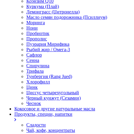
Коэнзим Q10
Куркума (Плай)
Лемонграсс (Цитронелла)
Масло семян подорожника (Псиллиум)
Моринга
Нони
Пробиотик
Прополис
Пуэрария Мирифика
Рыбий жир / Омега-3
Сафлор
Сенна
Спирулина
Трифала
Тунбергия (Rang Jued)
Хлорофилл
Цинк
Циссус четырехугольный
Черный кунжут (Сезамин)
Чеснок
Кокосовое и другие натуральные масла
Продукты, специи, напитки
Сладости
Чай, кофе, концентраты