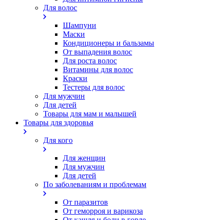
Для волос
Шампуни
Маски
Кондиционеры и бальзамы
От выпадения волос
Для роста волос
Витамины для волос
Краски
Тестеры для волос
Для мужчин
Для детей
Товары для мам и малышей
Товары для здоровья
Для кого
Для женщин
Для мужчин
Для детей
По заболеваниям и проблемам
От паразитов
Oт геморроя и варикоза
От кашля и боли в горле