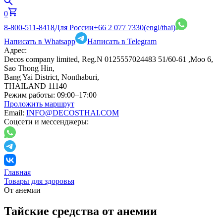
0
8-800-511-8418
Для России
+66 2 077 7330
(engl/thai)
Написать в Whatsapp
Написать в Telegram
Адрес:
Decos company limited, Reg.N 0125557024483 51/60-61 ,Moo 6,
Sao Thong Hin,
Bang Yai District, Nonthaburi,
THAILAND 11140
Режим работы:
09:00–17:00
Проложить маршрут
Email:
INFO@DECOSTHAI.COM
Соцсети и мессенджеры:
Главная
Товары для здоровья
От анемии
Тайские средства от анемии