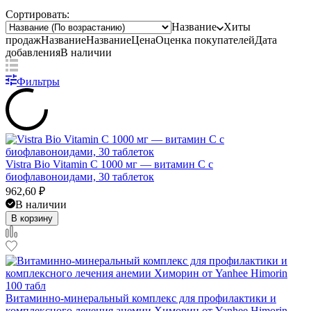
Сортировать:
Название
Хиты
продаж
Название
Название
Цена
Оценка
покупателей
Дата
добавления
В наличии
Фильтры
Vistra Bio Vitamin C 1000 мг — витамин C с
биофлавоноидами, 30 таблеток
962,60
₽
В наличии
В корзину
Витаминно-минеральный комплекс для профилактики и
комплексного лечения анемии Химорин от Yanhee Himorin