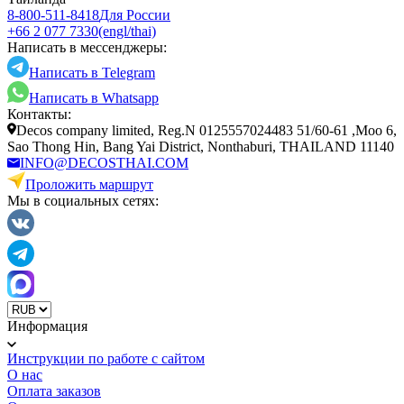
8-800-511-8418
Для России
+66 2 077 7330
(engl/thai)
Написать в мессенджеры:
Написать в Telegram
Написать в Whatsapp
Контакты:
Decos company limited, Reg.N 0125557024483 51/60-61 ,Moo 6,
Sao Thong Hin, Bang Yai District, Nonthaburi, THAILAND 11140
INFO@DECOSTHAI.COM
Проложить маршрут
Мы в социальных сетях:
Информация
Инструкции по работе с сайтом
О нас
Оплата заказов