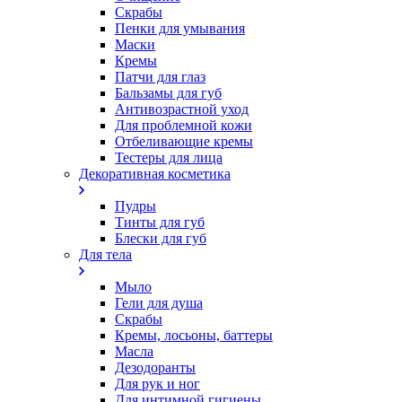
Скрабы
Пенки для умывания
Маски
Кремы
Патчи для глаз
Бальзамы для губ
Антивозрастной уход
Для проблемной кожи
Oтбеливающие кремы
Тестеры для лица
Декоративная косметика
Пудры
Тинты для губ
Блески для губ
Для тела
Мыло
Гели для душа
Скрабы
Кремы, лосьоны, баттеры
Масла
Дезодоранты
Для рук и ног
Для интимной гигиены