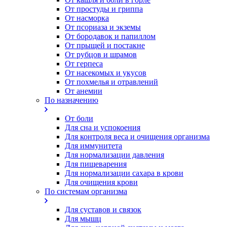
От простуды и гриппа
От насморка
Oт псориаза и экземы
От бородавок и папиллом
От прыщей и постакне
От рубцов и шрамов
От герпеса
От насекомых и укусов
От похмелья и отравлений
От анемии
По назначению
От боли
Для сна и успокоения
Для контроля веса и очищения организма
Для иммунитета
Для нормализации давления
Для пищеварения
Для нормализации сахара в крови
Для очищения крови
По системам организма
Для суставов и связок
Для мышц