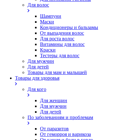
Для волос
Шампуни
Маски
Кондиционеры и бальзамы
От выпадения волос
Для роста волос
Витамины для волос
Краски
Тестеры для волос
Для мужчин
Для детей
Товары для мам и малышей
Товары для здоровья
Для кого
Для женщин
Для мужчин
Для детей
По заболеваниям и проблемам
От паразитов
Oт геморроя и варикоза
От кашля и боли в горле