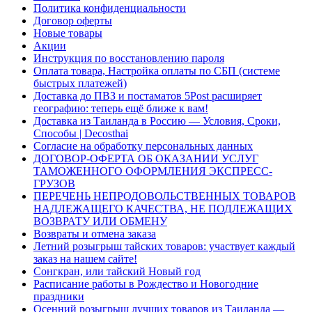
Политика конфиденциальности
Договор оферты
Новые товары
Акции
Инструкция по восстановлению пароля
Оплата товара, Настройка оплаты по СБП (системе
быстрых платежей)
Доставка до ПВЗ и постаматов 5Post расширяет
географию: теперь ещё ближе к вам!
Доставка из Таиланда в Россию — Условия, Сроки,
Способы | Decosthai
Согласие на обработку персональных данных
ДОГОВОР-ОФЕРТА ОБ ОКАЗАНИИ УСЛУГ
ТАМОЖЕННОГО ОФОРМЛЕНИЯ ЭКСПРЕСС-
ГРУЗОВ
ПЕРЕЧЕНЬ НЕПРОДОВОЛЬСТВЕННЫХ ТОВАРОВ
НАДЛЕЖАЩЕГО КАЧЕСТВА, НЕ ПОДЛЕЖАЩИХ
ВОЗВРАТУ ИЛИ ОБМЕНУ
Возвраты и отмена заказа
Летний розыгрыш тайских товаров: участвует каждый
заказ на нашем сайте!
Сонгкран, или тайский Новый год
Расписание работы в Рождество и Новогодние
праздники
Осенний розыгрыш лучших товаров из Таиланда —