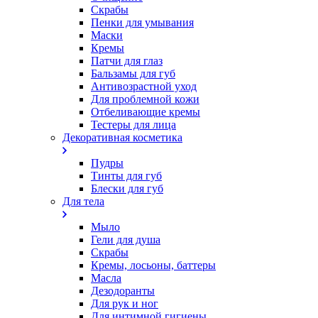
Скрабы
Пенки для умывания
Маски
Кремы
Патчи для глаз
Бальзамы для губ
Антивозрастной уход
Для проблемной кожи
Oтбеливающие кремы
Тестеры для лица
Декоративная косметика
Пудры
Тинты для губ
Блески для губ
Для тела
Мыло
Гели для душа
Скрабы
Кремы, лосьоны, баттеры
Масла
Дезодоранты
Для рук и ног
Для интимной гигиены