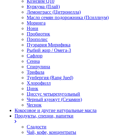
Коэнзим Q10
Куркума (Плай)
Лемонграсс (Цитронелла)
Масло семян подорожника (Псиллиум)
Моринга
Нони
Пробиотик
Прополис
Пуэрария Мирифика
Рыбий жир / Омега-3
Сафлор
Сенна
Спирулина
Трифала
Тунбергия (Rang Jued)
Хлорофилл
Цинк
Циссус четырехугольный
Черный кунжут (Сезамин)
Чеснок
Кокосовое и другие натуральные масла
Продукты, специи, напитки
Сладости
Чай, кофе, концентраты