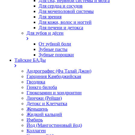
Для сна, нервной системы и мозга
Для сердца и сосудов
Для мочеполовой системы
Для зрения
Для кожи, волос и ногтей
Для печени и детокса
Для зубов и дёсен
От зубной боли
Зубные пасты
Зубные порошки
Тайские БАДы
Андрографис (Фа Талай Джон)
Гарциния Камбоджийская
Гвоздика
Гинкго билоба
Глюкозамин и хондроитин
Линчжи (Рейши)
Детокс и Клетчатка
Женьшень
Жидкий кальций
Имбирь
Йод (Мангостиновый йод)
Коллаген