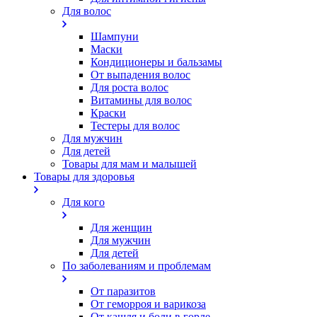
Для волос
Шампуни
Маски
Кондиционеры и бальзамы
От выпадения волос
Для роста волос
Витамины для волос
Краски
Тестеры для волос
Для мужчин
Для детей
Товары для мам и малышей
Товары для здоровья
Для кого
Для женщин
Для мужчин
Для детей
По заболеваниям и проблемам
От паразитов
Oт геморроя и варикоза
От кашля и боли в горле