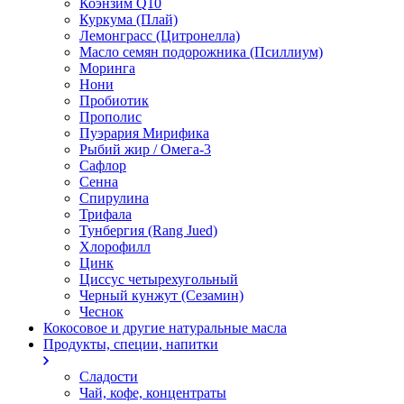
Коэнзим Q10
Куркума (Плай)
Лемонграсс (Цитронелла)
Масло семян подорожника (Псиллиум)
Моринга
Нони
Пробиотик
Прополис
Пуэрария Мирифика
Рыбий жир / Омега-3
Сафлор
Сенна
Спирулина
Трифала
Тунбергия (Rang Jued)
Хлорофилл
Цинк
Циссус четырехугольный
Черный кунжут (Сезамин)
Чеснок
Кокосовое и другие натуральные масла
Продукты, специи, напитки
Сладости
Чай, кофе, концентраты