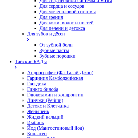
Для сна, нервной системы и мозга
Для сердца и сосудов
Для мочеполовой системы
Для зрения
Для кожи, волос и ногтей
Для печени и детокса
Для зубов и дёсен
От зубной боли
Зубные пасты
Зубные порошки
Тайские БАДы
Андрографис (Фа Талай Джон)
Гарциния Камбоджийская
Гвоздика
Гинкго билоба
Глюкозамин и хондроитин
Линчжи (Рейши)
Детокс и Клетчатка
Женьшень
Жидкий кальций
Имбирь
Йод (Мангостиновый йод)
Коллаген