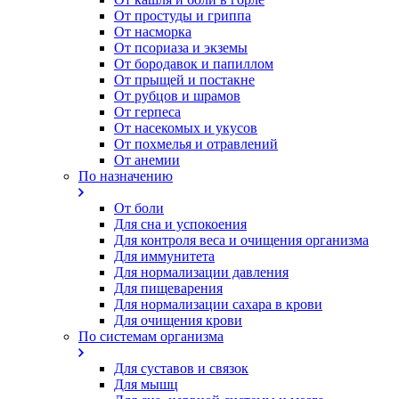
От простуды и гриппа
От насморка
Oт псориаза и экземы
От бородавок и папиллом
От прыщей и постакне
От рубцов и шрамов
От герпеса
От насекомых и укусов
От похмелья и отравлений
От анемии
По назначению
От боли
Для сна и успокоения
Для контроля веса и очищения организма
Для иммунитета
Для нормализации давления
Для пищеварения
Для нормализации сахара в крови
Для очищения крови
По системам организма
Для суставов и связок
Для мышц