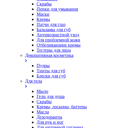
Скрабы
Пенки для умывания
Маски
Кремы
Патчи для глаз
Бальзамы для губ
Антивозрастной уход
Для проблемной кожи
Oтбеливающие кремы
Тестеры для лица
Декоративная косметика
Пудры
Тинты для губ
Блески для губ
Для тела
Мыло
Гели для душа
Скрабы
Кремы, лосьоны, баттеры
Масла
Дезодоранты
Для рук и ног
Для интимной гигиены