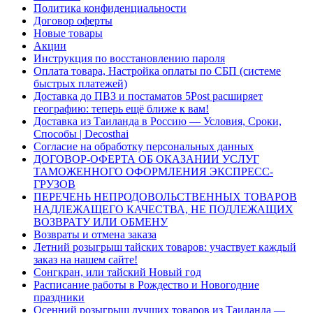
Политика конфиденциальности
Договор оферты
Новые товары
Акции
Инструкция по восстановлению пароля
Оплата товара, Настройка оплаты по СБП (системе
быстрых платежей)
Доставка до ПВЗ и постаматов 5Post расширяет
географию: теперь ещё ближе к вам!
Доставка из Таиланда в Россию — Условия, Сроки,
Способы | Decosthai
Согласие на обработку персональных данных
ДОГОВОР-ОФЕРТА ОБ ОКАЗАНИИ УСЛУГ
ТАМОЖЕННОГО ОФОРМЛЕНИЯ ЭКСПРЕСС-
ГРУЗОВ
ПЕРЕЧЕНЬ НЕПРОДОВОЛЬСТВЕННЫХ ТОВАРОВ
НАДЛЕЖАЩЕГО КАЧЕСТВА, НЕ ПОДЛЕЖАЩИХ
ВОЗВРАТУ ИЛИ ОБМЕНУ
Возвраты и отмена заказа
Летний розыгрыш тайских товаров: участвует каждый
заказ на нашем сайте!
Сонгкран, или тайский Новый год
Расписание работы в Рождество и Новогодние
праздники
Осенний розыгрыш лучших товаров из Таиланда —