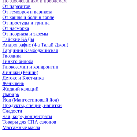
По заболеваниям и проблемам
От паразитов
Oт геморроя и варикоза
От кашля и боли в горле
От простуды и гриппа
От насморка
Oт псориаза и экземы
Тайские БАДы
Андрографис (Фа Талай Джон)
Гарциния Камбоджийская
Гвоздика
Гинкго билоба
Глюкозамин и хондроитин
Линчжи (Рейши)
Детокс и Клетчатка
Женьшень
Жидкий кальций
Имбирь
Йод (Мангостиновый йод)
Продукты, специи, напитки
Сладости
Чай, кофе, концентраты
Товары для СПА салонов
Массажные масла