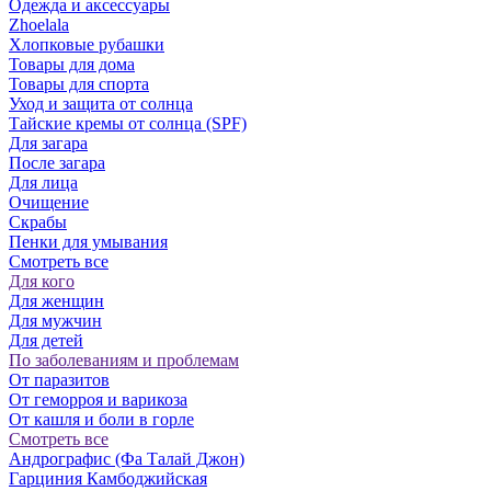
Одежда и аксессуары
Zhoelala
Хлопковые рубашки
Товары для дома
Товары для спорта
Уход и защита от солнца
Тайские кремы от солнца (SPF)
Для загара
После загара
Для лица
Очищение
Скрабы
Пенки для умывания
Смотреть все
Для кого
Для женщин
Для мужчин
Для детей
По заболеваниям и проблемам
От паразитов
Oт геморроя и варикоза
От кашля и боли в горле
Смотреть все
Андрографис (Фа Талай Джон)
Гарциния Камбоджийская