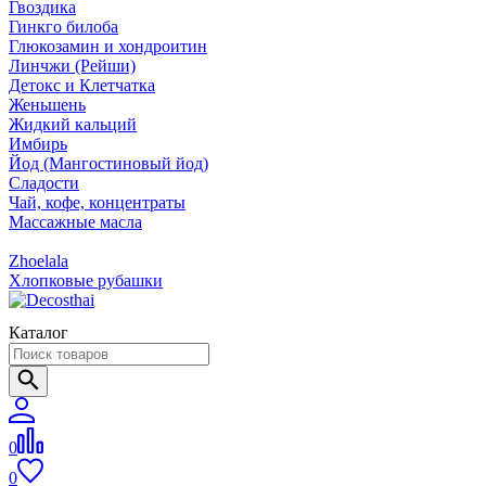
Гвоздика
Гинкго билоба
Глюкозамин и хондроитин
Линчжи (Рейши)
Детокс и Клетчатка
Женьшень
Жидкий кальций
Имбирь
Йод (Мангостиновый йод)
Сладости
Чай, кофе, концентраты
Массажные масла
Zhoelala
Хлопковые рубашки
Каталог
0
0