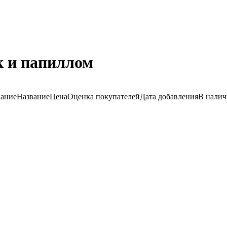
к и папиллом
вание
Название
Цена
Оценка
покупателей
Дата добавления
В нали