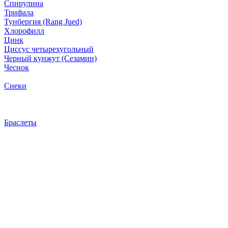
Спирулина
Трифала
Тунбергия (Rang Jued)
Хлорофилл
Цинк
Циссус четырехугольный
Черный кунжут (Сезамин)
Чеснок
Снеки
Браслеты