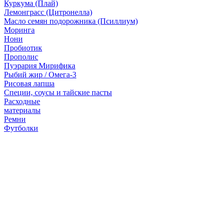
Куркума (Плай)
Лемонграсс (Цитронелла)
Масло семян подорожника (Псиллиум)
Моринга
Нони
Пробиотик
Прополис
Пуэрария Мирифика
Рыбий жир / Омега-3
Рисовая лапша
Специи, соусы и тайские пасты
Расходные
материалы
Ремни
Футболки