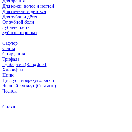
Для зрения
Для кожи, волос и ногтей
Для печени и детокса
Для зубов и дёсен
От зубной боли
Зубные пасты
Зубные порошки
Сафлор
Сенна
Спирулина
Трифала
Тунбергия (Rang Jued)
Хлорофилл
Цинк
Циссус четырехугольный
Черный кунжут (Сезамин)
Чеснок
Снеки