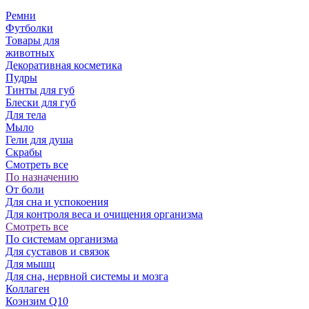
Ремни
Футболки
Товары для
животных
Декоративная косметика
Пудры
Тинты для губ
Блески для губ
Для тела
Мыло
Гели для душа
Скрабы
Смотреть все
По назначению
От боли
Для сна и успокоения
Для контроля веса и очищения организма
Смотреть все
По системам организма
Для суставов и связок
Для мышц
Для сна, нервной системы и мозга
Коллаген
Коэнзим Q10