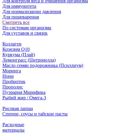
Для контроля веса и очищения организма
Для иммунитета
Для нормализации давления
Для пищеварения
Смотреть все
По системам организма
Для суставов и связок
Коллаген
Коэнзим Q10
Куркума (Плай)
Лемонграсс (Цитронелла)
Масло семян подорожника (Псиллиум)
Моринга
Нони
Пробиотик
Прополис
Пуэрария Мирифика
Рыбий жир / Омега-3
Рисовая лапша
Специи, соусы и тайские пасты
Расходные
материалы