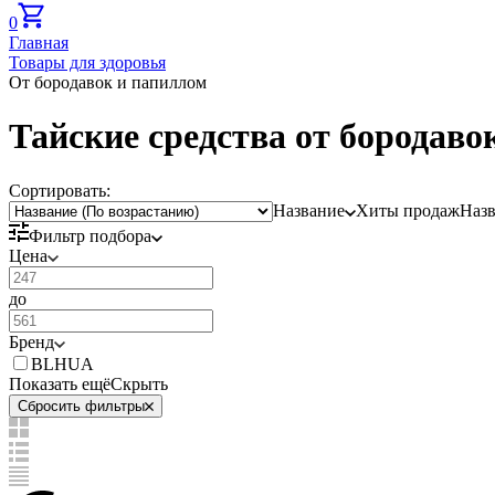
0
Главная
Товары для здоровья
От бородавок и папиллом
Тайские средства от бородаво
Сортировать:
Название
Хиты продаж
Наз
Фильтр подбора
Цена
до
Бренд
BLHUA
Показать ещё
Скрыть
Сбросить фильтры