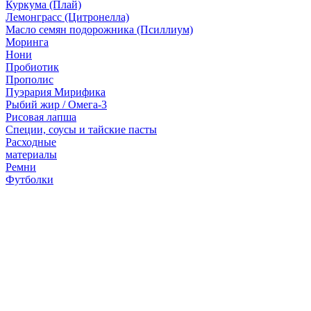
Куркума (Плай)
Лемонграсс (Цитронелла)
Масло семян подорожника (Псиллиум)
Моринга
Нони
Пробиотик
Прополис
Пуэрария Мирифика
Рыбий жир / Омега-3
Рисовая лапша
Специи, соусы и тайские пасты
Расходные
материалы
Ремни
Футболки