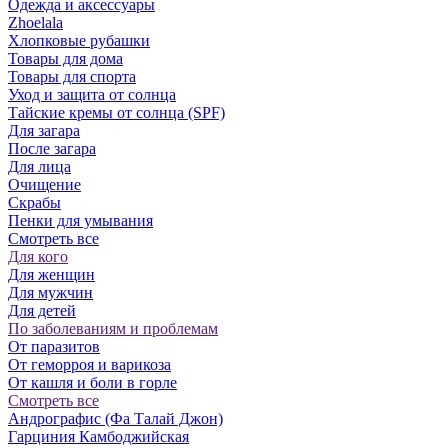
Одежда и аксессуары
Zhoelala
Хлопковые рубашки
Товары для дома
Товары для спорта
Уход и защита от солнца
Тайские кремы от солнца (SPF)
Для загара
После загара
Для лица
Очищение
Скрабы
Пенки для умывания
Смотреть все
Для кого
Для женщин
Для мужчин
Для детей
По заболеваниям и проблемам
От паразитов
Oт геморроя и варикоза
От кашля и боли в горле
Смотреть все
Андрографис (Фа Талай Джон)
Гарциния Камбоджийская