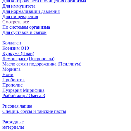
Для контроля веса и очищения организма
Для иммунитета
Для нормализации давления
Для пищеварения
Смотреть все
По системам организма
Для суставов и связок
Коллаген
Коэнзим Q10
Куркума (Плай)
Лемонграсс (Цитронелла)
Масло семян подорожника (Псиллиум)
Моринга
Нони
Пробиотик
Прополис
Пуэрария Мирифика
Рыбий жир / Омега-3
Рисовая лапша
Специи, соусы и тайские пасты
Расходные
материалы