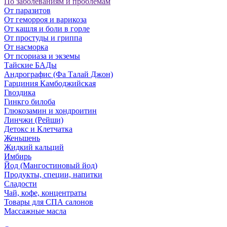
По заболеваниям и проблемам
От паразитов
Oт геморроя и варикоза
От кашля и боли в горле
От простуды и гриппа
От насморка
Oт псориаза и экземы
Тайские БАДы
Андрографис (Фа Талай Джон)
Гарциния Камбоджийская
Гвоздика
Гинкго билоба
Глюкозамин и хондроитин
Линчжи (Рейши)
Детокс и Клетчатка
Женьшень
Жидкий кальций
Имбирь
Йод (Мангостиновый йод)
Продукты, специи, напитки
Сладости
Чай, кофе, концентраты
Товары для СПА салонов
Массажные масла