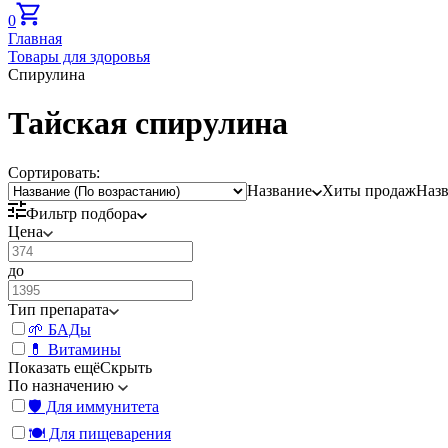
0
Главная
Товары для здоровья
Спирулина
Тайская спирулина
Сортировать:
Название
Хиты продаж
Наз
Фильтр подбора
Цена
до
Тип препарата
🌱 БАДы
💊 Витамины
Показать ещё
Скрыть
По назначению
🛡️ Для иммунитета
🍽️ Для пищеварения