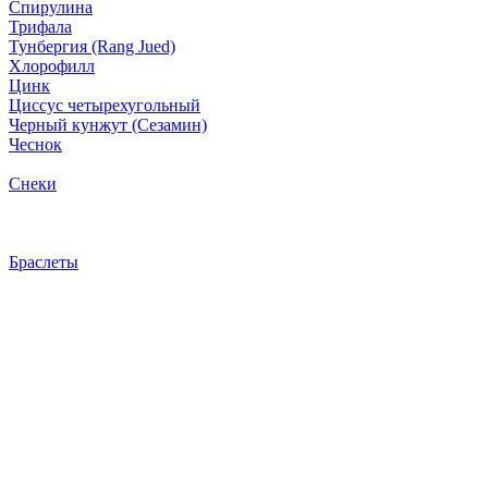
Спирулина
Трифала
Тунбергия (Rang Jued)
Хлорофилл
Цинк
Циссус четырехугольный
Черный кунжут (Сезамин)
Чеснок
Снеки
Браслеты