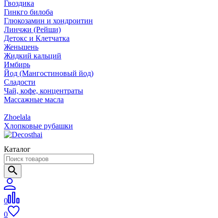
Гвоздика
Гинкго билоба
Глюкозамин и хондроитин
Линчжи (Рейши)
Детокс и Клетчатка
Женьшень
Жидкий кальций
Имбирь
Йод (Мангостиновый йод)
Сладости
Чай, кофе, концентраты
Массажные масла
Zhoelala
Хлопковые рубашки
Каталог
0
0