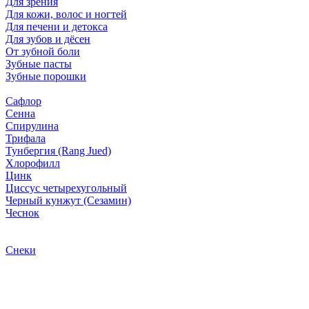
Для зрения
Для кожи, волос и ногтей
Для печени и детокса
Для зубов и дёсен
От зубной боли
Зубные пасты
Зубные порошки
Сафлор
Сенна
Спирулина
Трифала
Тунбергия (Rang Jued)
Хлорофилл
Цинк
Циссус четырехугольный
Черный кунжут (Сезамин)
Чеснок
Снеки