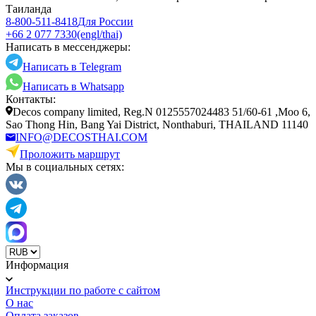
Таиланда
8-800-511-8418
Для России
+66 2 077 7330
(engl/thai)
Написать в мессенджеры:
Написать в Telegram
Написать в Whatsapp
Контакты:
Decos company limited, Reg.N 0125557024483 51/60-61 ,Moo 6,
Sao Thong Hin, Bang Yai District, Nonthaburi, THAILAND 11140
INFO@DECOSTHAI.COM
Проложить маршрут
Мы в социальных сетях:
Информация
Инструкции по работе с сайтом
О нас
Оплата заказов