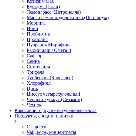
Коэнзим Q10
Куркума (Плай)
Лемонграсс (Цитронелла)
Масло семян подорожника (Псиллиум)
Моринга
Нони
Пробиотик
Прополис
Пуэрария Мирифика
Рыбий жир / Омега-3
Сафлор
Сенна
Спирулина
Трифала
Тунбергия (Rang Jued)
Хлорофилл
Цинк
Циссус четырехугольный
Черный кунжут (Сезамин)
Чеснок
Кокосовое и другие натуральные масла
Продукты, специи, напитки
Сладости
Чай, кофе, концентраты