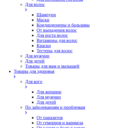
Для волос
Шампуни
Маски
Кондиционеры и бальзамы
От выпадения волос
Для роста волос
Витамины для волос
Краски
Тестеры для волос
Для мужчин
Для детей
Товары для мам и малышей
Товары для здоровья
Для кого
Для женщин
Для мужчин
Для детей
По заболеваниям и проблемам
От паразитов
Oт геморроя и варикоза
От кашля и боли в горле