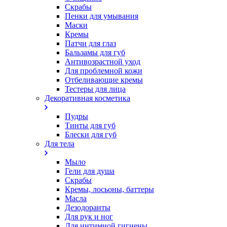
Скрабы
Пенки для умывания
Маски
Кремы
Патчи для глаз
Бальзамы для губ
Антивозрастной уход
Для проблемной кожи
Oтбеливающие кремы
Тестеры для лица
Декоративная косметика
Пудры
Тинты для губ
Блески для губ
Для тела
Мыло
Гели для душа
Скрабы
Кремы, лосьоны, баттеры
Масла
Дезодоранты
Для рук и ног
Для интимной гигиены