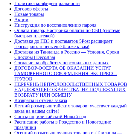
Политика конфиденциальности
Договор оферты
Новые товары
Акции
Инструкция по восстановлению пароля
Оплата товара, Настройка оплаты по СБП (системе
быстрых платежей)
Доставка до ПВЗ и постаматов 5Post расширяет
географию: теперь ещё ближе к вам!
Доставка из Таиланда в Россию — Условия, Сроки,
Способы | Decosthai
Согласие на обработку персональных данных
ДОГОВОР-ОФЕРТА ОБ ОКАЗАНИИ УСЛУГ
ТАМОЖЕННОГО ОФОРМЛЕНИЯ ЭКСПРЕСС-
ГРУЗОВ
ПЕРЕЧЕНЬ НЕПРОДОВОЛЬСТВЕННЫХ ТОВАРОВ
НАДЛЕЖАЩЕГО КАЧЕСТВА, НЕ ПОДЛЕЖАЩИХ
ВОЗВРАТУ ИЛИ ОБМЕНУ
Возвраты и отмена заказа
Летний розыгрыш тайских товаров: участвует каждый
заказ на нашем сайте!
Сонгкран, или тайский Новый год
Расписание работы в Рождество и Новогодние
праздники
Осенний розыгрыш лучших товаров из Таиланда —