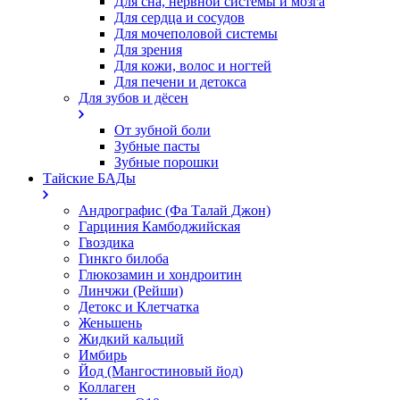
Для сна, нервной системы и мозга
Для сердца и сосудов
Для мочеполовой системы
Для зрения
Для кожи, волос и ногтей
Для печени и детокса
Для зубов и дёсен
От зубной боли
Зубные пасты
Зубные порошки
Тайские БАДы
Андрографис (Фа Талай Джон)
Гарциния Камбоджийская
Гвоздика
Гинкго билоба
Глюкозамин и хондроитин
Линчжи (Рейши)
Детокс и Клетчатка
Женьшень
Жидкий кальций
Имбирь
Йод (Мангостиновый йод)
Коллаген