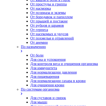
От простуды и гриппа
От насморка
Oт псориаза и экземы
От бородавок и папиллом
От прыщей и постакне
От рубцов и шрамов
От герпеса
От насекомых и укусов
От похмелья и отравлений
От анемии
По назначению
От боли
Для сна и успокоения
Для контроля веса и очищения организма
Для иммунитета
Для нормализации давления
Для пищеварения
Для нормализации сахара в крови
Для очищения крови
По системам организма
Для суставов и связок
Для мышц