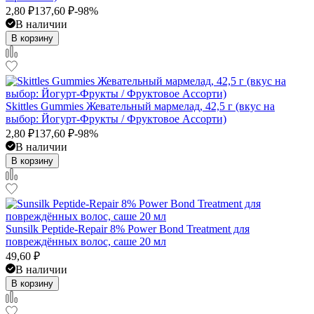
2,80
₽
137,60
₽
-98%
В наличии
В корзину
Skittles Gummies Жевательный мармелад, 42,5 г (вкус на
выбор: Йогурт-Фрукты / Фруктовое Ассорти)
2,80
₽
137,60
₽
-98%
В наличии
В корзину
Sunsilk Peptide-Repair 8% Power Bond Treatment для
повреждённых волос, саше 20 мл
49,60
₽
В наличии
В корзину