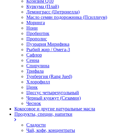
Коэнзим Q10
Куркума (Плай)
Лемонграсс (Цитронелла)
Масло семян подорожника (Псиллиум)
Моринга
Нони
Пробиотик
Прополис
Пуэрария Мирифика
Рыбий жир / Омега-3
Сафлор
Сенна
Спирулина
Трифала
Тунбергия (Rang Jued)
Хлорофилл
Цинк
Циссус четырехугольный
Черный кунжут (Сезамин)
Чеснок
Кокосовое и другие натуральные масла
Продукты, специи, напитки
Сладости
Чай, кофе, концентраты