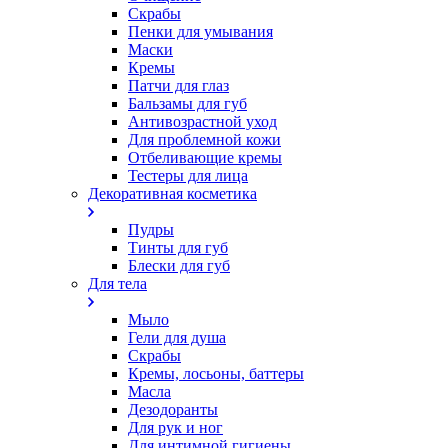
Скрабы
Пенки для умывания
Маски
Кремы
Патчи для глаз
Бальзамы для губ
Антивозрастной уход
Для проблемной кожи
Oтбеливающие кремы
Тестеры для лица
Декоративная косметика
Пудры
Тинты для губ
Блески для губ
Для тела
Мыло
Гели для душа
Скрабы
Кремы, лосьоны, баттеры
Масла
Дезодоранты
Для рук и ног
Для интимной гигиены