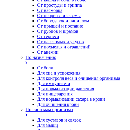
От простуды и гриппа
От насморка
Oт псориаза и экземы
От бородавок и папиллом
От прыщей и постакне
От рубцов и шрамов
От герпеса
От насекомых и укусов
От похмелья и отравлений
От анемии
По назначению
От боли
Для сна и успокоения
Для контроля веса и очищения организма
Для иммунитета
Для нормализации давления
Для пищеварения
Для нормализации сахара в крови
Для очищения крови
По системам организма
Для суставов и связок
Для мышц