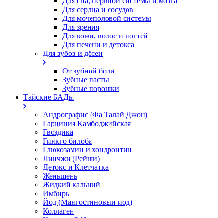
Для сна, нервной системы и мозга
Для сердца и сосудов
Для мочеполовой системы
Для зрения
Для кожи, волос и ногтей
Для печени и детокса
Для зубов и дёсен
От зубной боли
Зубные пасты
Зубные порошки
Тайские БАДы
Андрографис (Фа Талай Джон)
Гарциния Камбоджийская
Гвоздика
Гинкго билоба
Глюкозамин и хондроитин
Линчжи (Рейши)
Детокс и Клетчатка
Женьшень
Жидкий кальций
Имбирь
Йод (Мангостиновый йод)
Коллаген