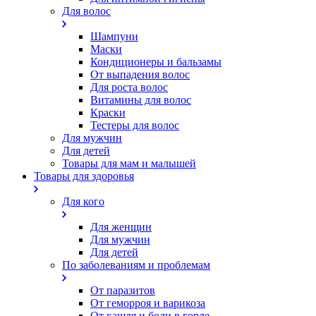
Для волос
Шампуни
Маски
Кондиционеры и бальзамы
От выпадения волос
Для роста волос
Витамины для волос
Краски
Тестеры для волос
Для мужчин
Для детей
Товары для мам и малышей
Товары для здоровья
Для кого
Для женщин
Для мужчин
Для детей
По заболеваниям и проблемам
От паразитов
Oт геморроя и варикоза
От кашля и боли в горле