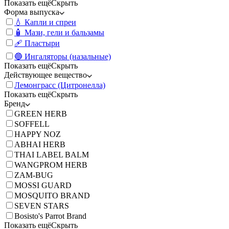
Показать ещё
Скрыть
Форма выпуска
💧 Капли и спреи
🧴 Мази, гели и бальзамы
🩹 Пластыри
🔵 Ингаляторы (назальные)
Показать ещё
Скрыть
Действующее вещество
Лемонграсс (Цитронелла)
Показать ещё
Скрыть
Бренд
GREEN HERB
SOFFELL
HAPPY NOZ
ABHAI HERB
THAI LABEL BALM
WANGPROM HERB
ZAM-BUG
MOSSI GUARD
MOSQUITO BRAND
SEVEN STARS
Bosisto's Parrot Brand
Показать ещё
Скрыть