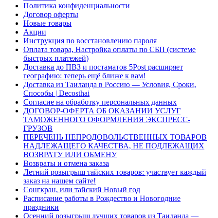
Политика конфиденциальности
Договор оферты
Новые товары
Акции
Инструкция по восстановлению пароля
Оплата товара, Настройка оплаты по СБП (системе
быстрых платежей)
Доставка до ПВЗ и постаматов 5Post расширяет
географию: теперь ещё ближе к вам!
Доставка из Таиланда в Россию — Условия, Сроки,
Способы | Decosthai
Согласие на обработку персональных данных
ДОГОВОР-ОФЕРТА ОБ ОКАЗАНИИ УСЛУГ
ТАМОЖЕННОГО ОФОРМЛЕНИЯ ЭКСПРЕСС-
ГРУЗОВ
ПЕРЕЧЕНЬ НЕПРОДОВОЛЬСТВЕННЫХ ТОВАРОВ
НАДЛЕЖАЩЕГО КАЧЕСТВА, НЕ ПОДЛЕЖАЩИХ
ВОЗВРАТУ ИЛИ ОБМЕНУ
Возвраты и отмена заказа
Летний розыгрыш тайских товаров: участвует каждый
заказ на нашем сайте!
Сонгкран, или тайский Новый год
Расписание работы в Рождество и Новогодние
праздники
Осенний розыгрыш лучших товаров из Таиланда —