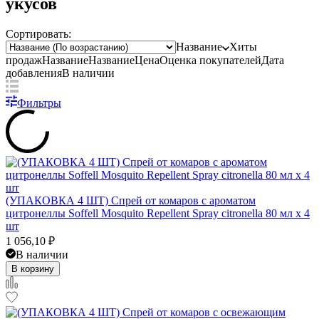
укусов
Сортировать:
Название
Хиты
продаж
Название
Название
Цена
Оценка
покупателей
Дата
добавления
В наличии
Фильтры
(УПАКОВКА 4 ШТ) Спрей от комаров с ароматом
цитронеллы Soffell Mosquito Repellent Spray citronella 80 мл x 4
шт
1 056,10
₽
В наличии
В корзину