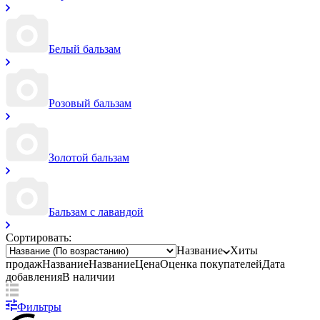
Белый бальзам
Розовый бальзам
Золотой бальзам
Бальзам с лавандой
Сортировать:
Название
Хиты
продаж
Название
Название
Цена
Оценка
покупателей
Дата
добавления
В наличии
Фильтры