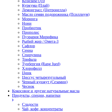
Коэнзим Q10
Куркума (Плай)
Лемонграсс (Цитронелла)
Масло семян подорожника (Псиллиум)
Моринга
Нони
Пробиотик
Прополис
Пуэрария Мирифика
Рыбий жир / Омега-3
Сафлор
Сенна
Спирулина
Трифала
Тунбергия (Rang Jued)
Хлорофилл
Цинк
Циссус четырехугольный
Черный кунжут (Сезамин)
Чеснок
Кокосовое и другие натуральные масла
Продукты, специи, напитки
Сладости
Чай, кофе, концентраты