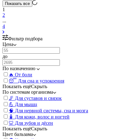
Показать все
1
2
...
4
Фильтр подбора
Цена
до
По назначению
🔥 От боли
😴 Для сна и успокоения
Показать ещё
Скрыть
По системам организма
🦵 Для суставов и связок
💪 Для мышц
🧠 Для нервной системы, сна и мозга
🧴 Для кожи, волос и ногтей
🦷 Для зубов и дёсен
Показать ещё
Скрыть
Цвет бальзама