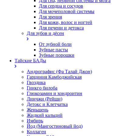
Для сна, нервной системы и мозга
Для сердца и сосудов
Для мочеполовой системы
Для зрения
Для кожи, волос и ногтей
Для печени и детокса
Для зубов и дёсен
От зубной боли
Зубные пасты
Зубные порошки
Тайские БАДы
Андрографис (Фа Талай Джон)
Гарциния Камбоджийская
Гвоздика
Гинкго билоба
Глюкозамин и хондроитин
Линчжи (Рейши)
Детокс и Клетчатка
Женьшень
Жидкий кальций
Имбирь
Йод (Мангостиновый йод)
Коллаген