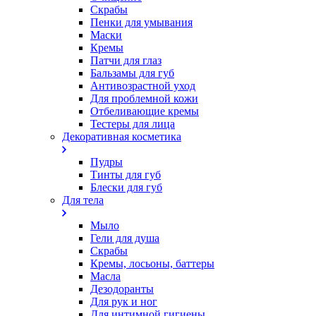
Скрабы
Пенки для умывания
Маски
Кремы
Патчи для глаз
Бальзамы для губ
Антивозрастной уход
Для проблемной кожи
Oтбеливающие кремы
Тестеры для лица
Декоративная косметика
Пудры
Тинты для губ
Блески для губ
Для тела
Мыло
Гели для душа
Скрабы
Кремы, лосьоны, баттеры
Масла
Дезодоранты
Для рук и ног
Для интимной гигиены