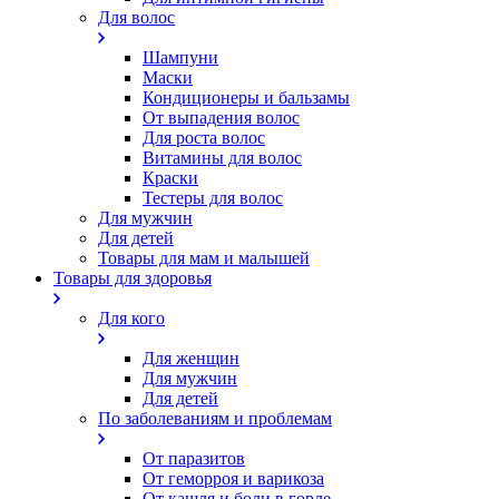
Для волос
Шампуни
Маски
Кондиционеры и бальзамы
От выпадения волос
Для роста волос
Витамины для волос
Краски
Тестеры для волос
Для мужчин
Для детей
Товары для мам и малышей
Товары для здоровья
Для кого
Для женщин
Для мужчин
Для детей
По заболеваниям и проблемам
От паразитов
Oт геморроя и варикоза
От кашля и боли в горле