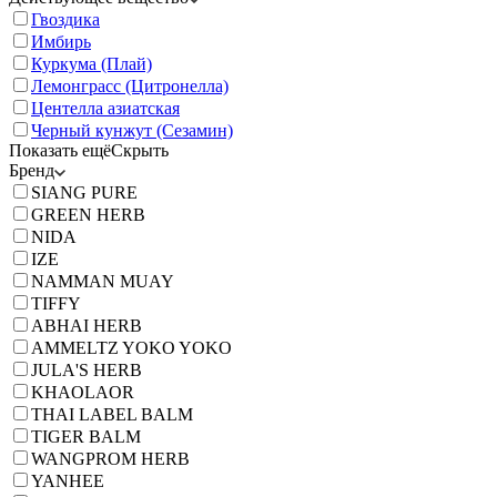
Гвоздика
Имбирь
Куркума (Плай)
Лемонграсс (Цитронелла)
Центелла азиатская
Черный кунжут (Сезамин)
Показать ещё
Скрыть
Бренд
SIANG PURE
GREEN HERB
NIDA
IZE
NAMMAN MUAY
TIFFY
ABHAI HERB
AMMELTZ YOKO YOKO
JULA'S HERB
KHAOLAOR
THAI LABEL BALM
TIGER BALM
WANGPROM HERB
YANHEE