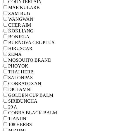
COUNTERPAIN
MAE KULARB
ZAM-BUG
WANGWAN
CHER AIM
KOKLIANG
BONJELA
BURNOVA GEL PLUS
HIRUSCAR
ZEMA
MOSQUITO BRAND
PHOYOK
THAI HERB
SALONPAS
COBRATOXAN
DICTAMNI
GOLDEN CUP BALM
SIRIBUNCHA
29 A
COBRA BLACK BALM
TIANJIN
108 HERBS
MIZUMI