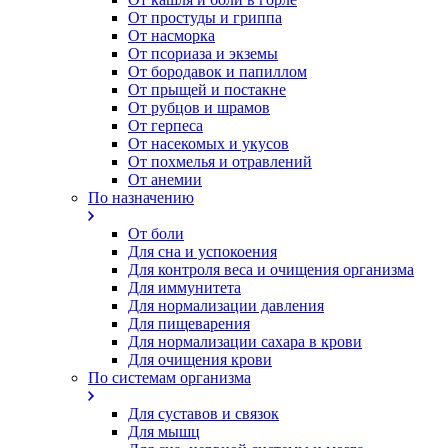
От простуды и гриппа
От насморка
Oт псориаза и экземы
От бородавок и папиллом
От прыщей и постакне
От рубцов и шрамов
От герпеса
От насекомых и укусов
От похмелья и отравлений
От анемии
По назначению
От боли
Для сна и успокоения
Для контроля веса и очищения организма
Для иммунитета
Для нормализации давления
Для пищеварения
Для нормализации сахара в крови
Для очищения крови
По системам организма
Для суставов и связок
Для мышц