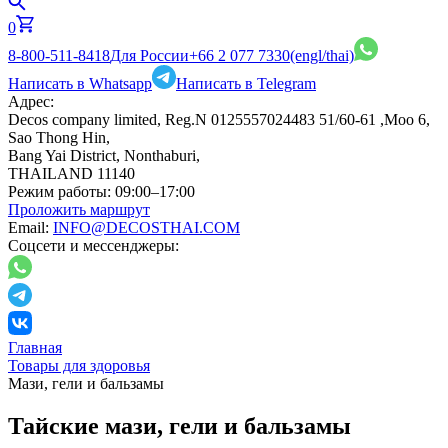
0
8-800-511-8418
Для России
+66 2 077 7330
(engl/thai)
Написать в Whatsapp
Написать в Telegram
Адрес:
Decos company limited, Reg.N 0125557024483 51/60-61 ,Moo 6,
Sao Thong Hin,
Bang Yai District, Nonthaburi,
THAILAND 11140
Режим работы:
09:00–17:00
Проложить маршрут
Email:
INFO@DECOSTHAI.COM
Соцсети и мессенджеры:
Главная
Товары для здоровья
Мази, гели и бальзамы
Тайские мази, гели и бальзамы