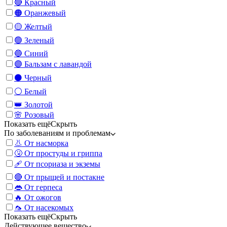
🔴 Красный
🟠 Оранжевый
🟡 Желтый
🟢 Зеленый
🔵 Синий
🟣 Бальзам с лавандой
⚫️ Черный
⚪️ Белый
👑 Золотой
🌸 Розовый
Показать ещё
Скрыть
По заболеваниям и проблемам
👃 От насморка
🤧 От простуды и гриппа
🩹 От псориаза и экземы
🔴 От прыщей и постакне
👄 От герпеса
🔥 От ожогов
🦟 От насекомых
Показать ещё
Скрыть
Действующее вещество