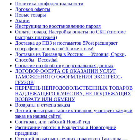
Политика конфиденциальности
Договор оферты
Новые товары
Акции
Инструкция по восстановлению пароля
Оплата товара, Настройка оплаты по СБП (системе
быстрых платежей)
Доставка до ПВЗ и постаматов 5Post расширяет
географию: теперь ещё ближе к вам!
Доставка из Таиланда в Россию — Условия, Сроки,
Способы | Decosthai
Согласие на обработку персональных данных
ДОГОВОР-ОФЕРТА ОБ ОКАЗАНИИ УСЛУГ
ТАМОЖЕННОГО ОФОРМЛЕНИЯ ЭКСПРЕСС-
ГРУЗОВ
ПЕРЕЧЕНЬ НЕПРОДОВОЛЬСТВЕННЫХ ТОВАРОВ
НАДЛЕЖАЩЕГО КАЧЕСТВА, НЕ ПОДЛЕЖАЩИХ
ВОЗВРАТУ ИЛИ ОБМЕНУ
Возвраты и отмена заказа
Летний розыгрыш тайских товаров: участвует каждый
заказ на нашем сайте!
Сонгкран, или тайский Новый год
Расписание работы в Рождество и Новогодние
праздники
Осенний розыгрыш лучших товаров из Таиланда —