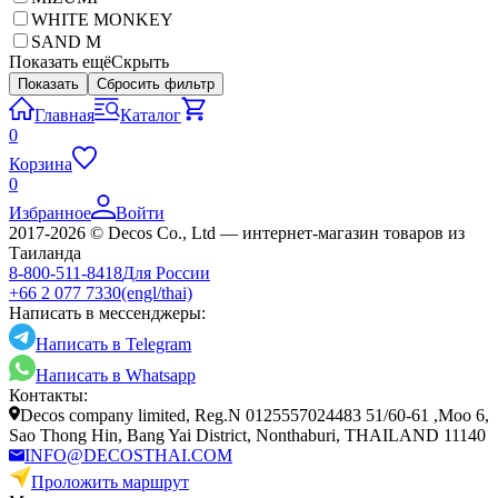
WHITE MONKEY
SAND M
Показать ещё
Скрыть
Показать
Сбросить фильтр
Главная
Каталог
0
Корзина
0
Избранное
Войти
2017-2026 © Decos Co., Ltd — интернет-магазин товаров из
Таиланда
8-800-511-8418
Для России
+66 2 077 7330
(engl/thai)
Написать в мессенджеры:
Написать в Telegram
Написать в Whatsapp
Контакты:
Decos company limited, Reg.N 0125557024483 51/60-61 ,Moo 6,
Sao Thong Hin, Bang Yai District, Nonthaburi, THAILAND 11140
INFO@DECOSTHAI.COM
Проложить маршрут