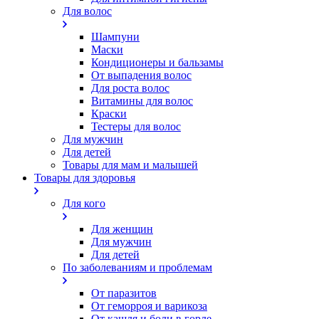
Для волос
Шампуни
Маски
Кондиционеры и бальзамы
От выпадения волос
Для роста волос
Витамины для волос
Краски
Тестеры для волос
Для мужчин
Для детей
Товары для мам и малышей
Товары для здоровья
Для кого
Для женщин
Для мужчин
Для детей
По заболеваниям и проблемам
От паразитов
Oт геморроя и варикоза
От кашля и боли в горле