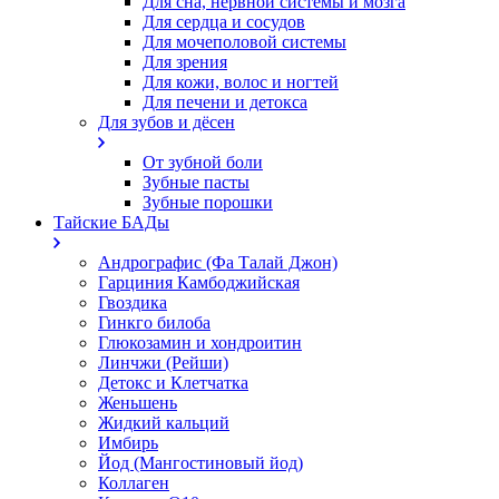
Для сна, нервной системы и мозга
Для сердца и сосудов
Для мочеполовой системы
Для зрения
Для кожи, волос и ногтей
Для печени и детокса
Для зубов и дёсен
От зубной боли
Зубные пасты
Зубные порошки
Тайские БАДы
Андрографис (Фа Талай Джон)
Гарциния Камбоджийская
Гвоздика
Гинкго билоба
Глюкозамин и хондроитин
Линчжи (Рейши)
Детокс и Клетчатка
Женьшень
Жидкий кальций
Имбирь
Йод (Мангостиновый йод)
Коллаген