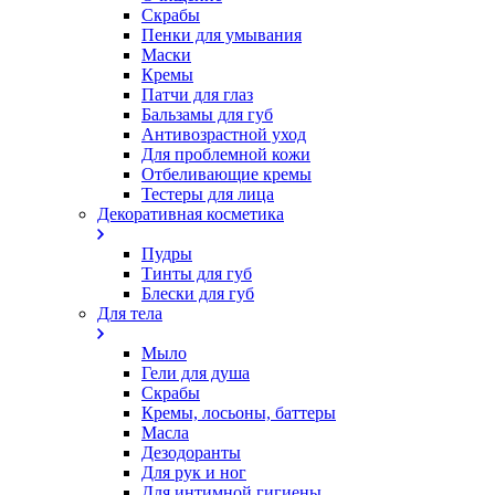
Скрабы
Пенки для умывания
Маски
Кремы
Патчи для глаз
Бальзамы для губ
Антивозрастной уход
Для проблемной кожи
Oтбеливающие кремы
Тестеры для лица
Декоративная косметика
Пудры
Тинты для губ
Блески для губ
Для тела
Мыло
Гели для душа
Скрабы
Кремы, лосьоны, баттеры
Масла
Дезодоранты
Для рук и ног
Для интимной гигиены