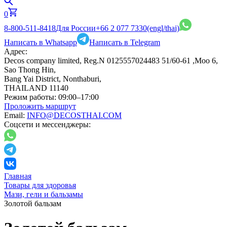
0
8-800-511-8418
Для России
+66 2 077 7330
(engl/thai)
Написать в Whatsapp
Написать в Telegram
Адрес:
Decos company limited, Reg.N 0125557024483 51/60-61 ,Moo 6,
Sao Thong Hin,
Bang Yai District, Nonthaburi,
THAILAND 11140
Режим работы:
09:00–17:00
Проложить маршрут
Email:
INFO@DECOSTHAI.COM
Соцсети и мессенджеры:
Главная
Товары для здоровья
Мази, гели и бальзамы
Золотой бальзам