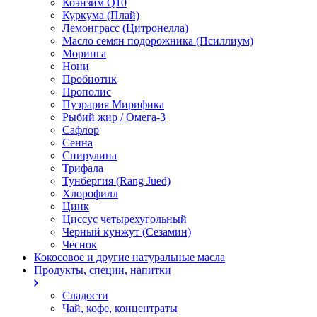
Коэнзим Q10
Куркума (Плай)
Лемонграсс (Цитронелла)
Масло семян подорожника (Псиллиум)
Моринга
Нони
Пробиотик
Прополис
Пуэрария Мирифика
Рыбий жир / Омега-3
Сафлор
Сенна
Спирулина
Трифала
Тунбергия (Rang Jued)
Хлорофилл
Цинк
Циссус четырехугольный
Черный кунжут (Сезамин)
Чеснок
Кокосовое и другие натуральные масла
Продукты, специи, напитки
Сладости
Чай, кофе, концентраты