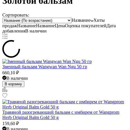
Золотой бальзам
Сортировать:
Название
Хиты
продаж
Название
Название
Цена
Оценка
покупателей
Дата
добавления
В наличии
Змеиный бальзам Wangwan Wan Ngu 50 гр
660,10
₽
В наличии
В корзину
Травяной разогревающий бальзам с имбирем от Wangprom
Herb Original Balm Gold 50 g
159,60
₽
В наличии