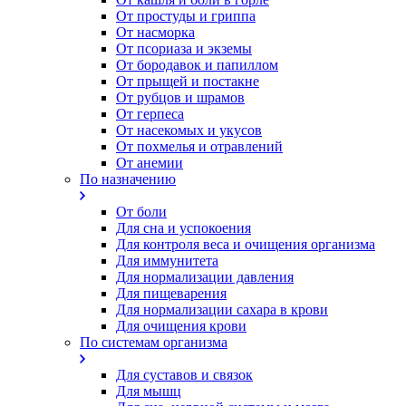
От простуды и гриппа
От насморка
Oт псориаза и экземы
От бородавок и папиллом
От прыщей и постакне
От рубцов и шрамов
От герпеса
От насекомых и укусов
От похмелья и отравлений
От анемии
По назначению
От боли
Для сна и успокоения
Для контроля веса и очищения организма
Для иммунитета
Для нормализации давления
Для пищеварения
Для нормализации сахара в крови
Для очищения крови
По системам организма
Для суставов и связок
Для мышц