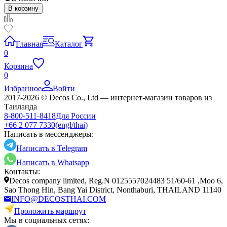
В корзину
Главная
Каталог
0
Корзина
0
Избранное
Войти
2017-2026 © Decos Co., Ltd — интернет-магазин товаров из
Таиланда
8-800-511-8418
Для России
+66 2 077 7330
(engl/thai)
Написать в мессенджеры:
Написать в Telegram
Написать в Whatsapp
Контакты:
Decos company limited, Reg.N 0125557024483 51/60-61 ,Moo 6,
Sao Thong Hin, Bang Yai District, Nonthaburi, THAILAND 11140
INFO@DECOSTHAI.COM
Проложить маршрут
Мы в социальных сетях: