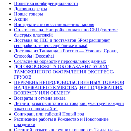
Политика конфиденциальности
Договор оферты
Новые товары
Акции
Инструкция по восстановлению пароля
Оплата товара, Настройка оплаты по СБП (системе
быстрых платежей)
Доставка до ПВЗ и постаматов 5Post расширяет
географию: теперь ещё ближе к вам!
Доставка из Таиланда в Россию — Условия, Сроки,
Способы | Decosthai
Согласие на обработку персональных данных
ДОГОВОР-ОФЕРТА ОБ ОКАЗАНИИ УСЛУГ
ТАМОЖЕННОГО ОФОРМЛЕНИЯ ЭКСПРЕСС-
ГРУЗОВ
ПЕРЕЧЕНЬ НЕПРОДОВОЛЬСТВЕННЫХ ТОВАРОВ
НАДЛЕЖАЩЕГО КАЧЕСТВА, НЕ ПОДЛЕЖАЩИХ
ВОЗВРАТУ ИЛИ ОБМЕНУ
Возвраты и отмена заказа
Летний розыгрыш тайских товаров: участвует каждый
заказ на нашем сайте!
Сонгкран, или тайский Новый год
Расписание работы в Рождество и Новогодние
праздники
Осенний розыгрыш лучших товаров из Таиланда —