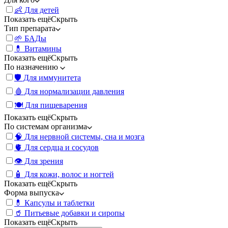
👶 Для детей
Показать ещё
Скрыть
Тип препарата
🌱 БАДы
💊 Витамины
Показать ещё
Скрыть
По назначению
🛡️ Для иммунитета
🩸 Для нормализации давления
🍽️ Для пищеварения
Показать ещё
Скрыть
По системам организма
🧠 Для нервной системы, сна и мозга
🫀 Для сердца и сосудов
👁️ Для зрения
🧴 Для кожи, волос и ногтей
Показать ещё
Скрыть
Форма выпуска
💊 Капсулы и таблетки
🥤 Питьевые добавки и сиропы
Показать ещё
Скрыть