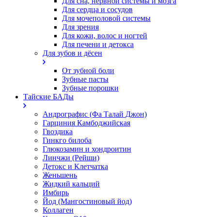
Для сна, нервной системы и мозга
Для сердца и сосудов
Для мочеполовой системы
Для зрения
Для кожи, волос и ногтей
Для печени и детокса
Для зубов и дёсен
От зубной боли
Зубные пасты
Зубные порошки
Тайские БАДы
Андрографис (Фа Талай Джон)
Гарциния Камбоджийская
Гвоздика
Гинкго билоба
Глюкозамин и хондроитин
Линчжи (Рейши)
Детокс и Клетчатка
Женьшень
Жидкий кальций
Имбирь
Йод (Мангостиновый йод)
Коллаген