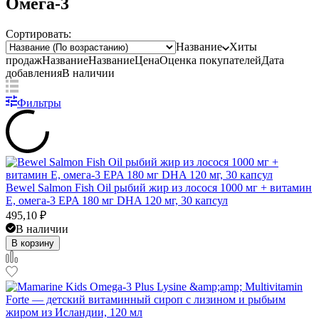
Омега-3
Сортировать:
Название
Хиты
продаж
Название
Название
Цена
Оценка
покупателей
Дата
добавления
В наличии
Фильтры
Bewel Salmon Fish Oil рыбий жир из лосося 1000 мг + витамин
E, омега-3 EPA 180 мг DHA 120 мг, 30 капсул
495,10
₽
В наличии
В корзину