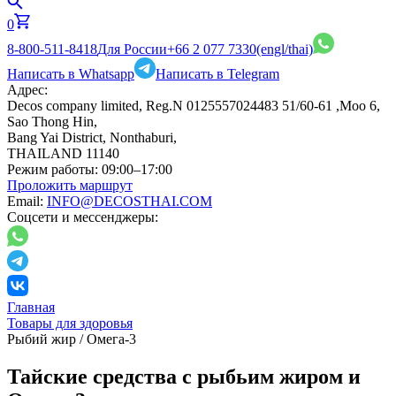
0
8-800-511-8418
Для России
+66 2 077 7330
(engl/thai)
Написать в Whatsapp
Написать в Telegram
Адрес:
Decos company limited, Reg.N 0125557024483 51/60-61 ,Moo 6,
Sao Thong Hin,
Bang Yai District, Nonthaburi,
THAILAND 11140
Режим работы:
09:00–17:00
Проложить маршрут
Email:
INFO@DECOSTHAI.COM
Соцсети и мессенджеры:
Главная
Товары для здоровья
Рыбий жир / Омега-3
Тайские средства с рыбьим жиром и