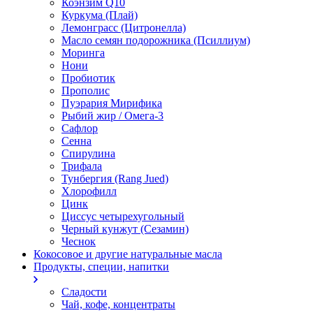
Коэнзим Q10
Куркума (Плай)
Лемонграсс (Цитронелла)
Масло семян подорожника (Псиллиум)
Моринга
Нони
Пробиотик
Прополис
Пуэрария Мирифика
Рыбий жир / Омега-3
Сафлор
Сенна
Спирулина
Трифала
Тунбергия (Rang Jued)
Хлорофилл
Цинк
Циссус четырехугольный
Черный кунжут (Сезамин)
Чеснок
Кокосовое и другие натуральные масла
Продукты, специи, напитки
Сладости
Чай, кофе, концентраты