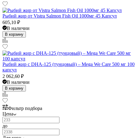
Рыбий жир от Vistra Salmon Fish Oil 1000мг 45 Капсул
605,10
₽
В наличии
В корзину
Рыбий жир с DHA-125 (тунцовый) – Mega We Care 500 мг 100
капсул
2 062,60
₽
В наличии
В корзину
Фильтр подбора
Цена
до
Для кого