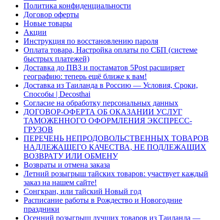
Политика конфиденциальности
Договор оферты
Новые товары
Акции
Инструкция по восстановлению пароля
Оплата товара, Настройка оплаты по СБП (системе
быстрых платежей)
Доставка до ПВЗ и постаматов 5Post расширяет
географию: теперь ещё ближе к вам!
Доставка из Таиланда в Россию — Условия, Сроки,
Способы | Decosthai
Согласие на обработку персональных данных
ДОГОВОР-ОФЕРТА ОБ ОКАЗАНИИ УСЛУГ
ТАМОЖЕННОГО ОФОРМЛЕНИЯ ЭКСПРЕСС-
ГРУЗОВ
ПЕРЕЧЕНЬ НЕПРОДОВОЛЬСТВЕННЫХ ТОВАРОВ
НАДЛЕЖАЩЕГО КАЧЕСТВА, НЕ ПОДЛЕЖАЩИХ
ВОЗВРАТУ ИЛИ ОБМЕНУ
Возвраты и отмена заказа
Летний розыгрыш тайских товаров: участвует каждый
заказ на нашем сайте!
Сонгкран, или тайский Новый год
Расписание работы в Рождество и Новогодние
праздники
Осенний розыгрыш лучших товаров из Таиланда —