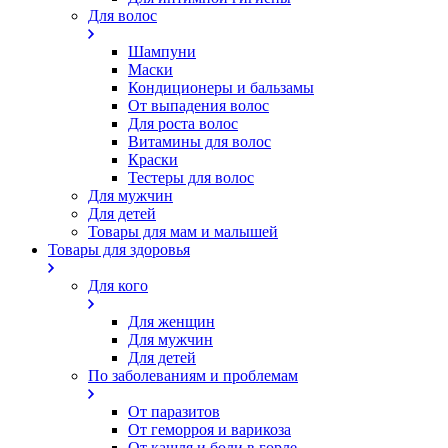
Для волос
Шампуни
Маски
Кондиционеры и бальзамы
От выпадения волос
Для роста волос
Витамины для волос
Краски
Тестеры для волос
Для мужчин
Для детей
Товары для мам и малышей
Товары для здоровья
Для кого
Для женщин
Для мужчин
Для детей
По заболеваниям и проблемам
От паразитов
Oт геморроя и варикоза
От кашля и боли в горле