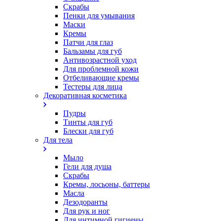
Скрабы
Пенки для умывания
Маски
Кремы
Патчи для глаз
Бальзамы для губ
Антивозрастной уход
Для проблемной кожи
Oтбеливающие кремы
Тестеры для лица
Декоративная косметика
Пудры
Тинты для губ
Блески для губ
Для тела
Мыло
Гели для душа
Скрабы
Кремы, лосьоны, баттеры
Масла
Дезодоранты
Для рук и ног
Для интимной гигиены