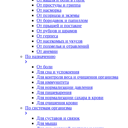
От простуды и гриппа
От насморка
Oт псориаза и экземы
От бородавок и папиллом
От прыщей и постакне
От рубцов и шрамов
От герпеса
От насекомых и укусов
От похмелья и отравлений
От анемии
По назначению
От боли
Для сна и успокоения
Для контроля веса и очищения организма
Для иммунитета
Для нормализации давления
Для пищеварения
Для нормализации сахара в крови
Для очищения крови
По системам организма
Для суставов и связок
Для мышц