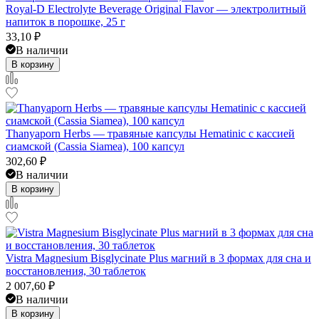
Royal-D Electrolyte Beverage Original Flavor — электролитный
напиток в порошке, 25 г
33,10
₽
В наличии
В корзину
Thanyaporn Herbs — травяные капсулы Hematinic с кассией
сиамской (Cassia Siamea), 100 капсул
302,60
₽
В наличии
В корзину
Vistra Magnesium Bisglycinate Plus магний в 3 формах для сна и
восстановления, 30 таблеток
2 007,60
₽
В наличии
В корзину