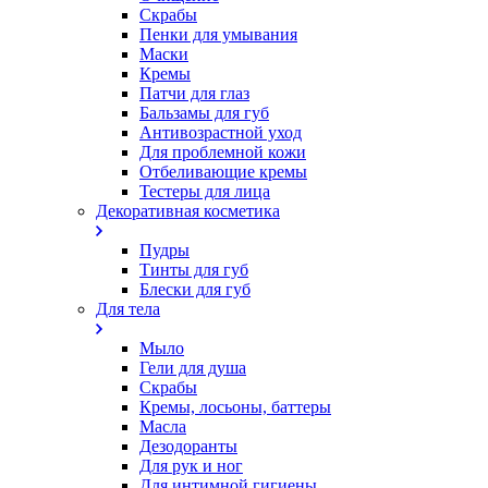
Скрабы
Пенки для умывания
Маски
Кремы
Патчи для глаз
Бальзамы для губ
Антивозрастной уход
Для проблемной кожи
Oтбеливающие кремы
Тестеры для лица
Декоративная косметика
Пудры
Тинты для губ
Блески для губ
Для тела
Мыло
Гели для душа
Скрабы
Кремы, лосьоны, баттеры
Масла
Дезодоранты
Для рук и ног
Для интимной гигиены