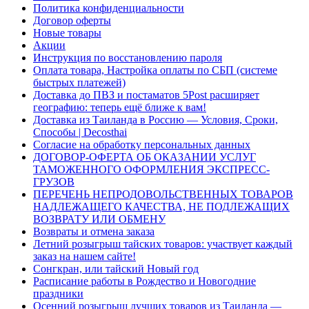
Политика конфиденциальности
Договор оферты
Новые товары
Акции
Инструкция по восстановлению пароля
Оплата товара, Настройка оплаты по СБП (системе
быстрых платежей)
Доставка до ПВЗ и постаматов 5Post расширяет
географию: теперь ещё ближе к вам!
Доставка из Таиланда в Россию — Условия, Сроки,
Способы | Decosthai
Согласие на обработку персональных данных
ДОГОВОР-ОФЕРТА ОБ ОКАЗАНИИ УСЛУГ
ТАМОЖЕННОГО ОФОРМЛЕНИЯ ЭКСПРЕСС-
ГРУЗОВ
ПЕРЕЧЕНЬ НЕПРОДОВОЛЬСТВЕННЫХ ТОВАРОВ
НАДЛЕЖАЩЕГО КАЧЕСТВА, НЕ ПОДЛЕЖАЩИХ
ВОЗВРАТУ ИЛИ ОБМЕНУ
Возвраты и отмена заказа
Летний розыгрыш тайских товаров: участвует каждый
заказ на нашем сайте!
Сонгкран, или тайский Новый год
Расписание работы в Рождество и Новогодние
праздники
Осенний розыгрыш лучших товаров из Таиланда —