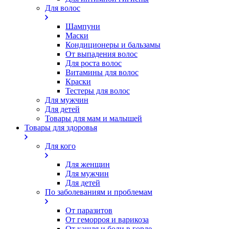
Для волос
Шампуни
Маски
Кондиционеры и бальзамы
От выпадения волос
Для роста волос
Витамины для волос
Краски
Тестеры для волос
Для мужчин
Для детей
Товары для мам и малышей
Товары для здоровья
Для кого
Для женщин
Для мужчин
Для детей
По заболеваниям и проблемам
От паразитов
Oт геморроя и варикоза
От кашля и боли в горле