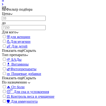
Фильтр подбора
Цена
до
Для кого
🌸для женщин
💪Для мужчин
👶 Для детей
Показать ещё
Скрыть
Тип препарата
🌱 БАДы
💊 Витамины
🌿Фитопрепараты
🥗 Пищевые добавки
Показать ещё
Скрыть
По назначению
🔥 От боли
😴 Для сна и успокоения
⚖️ Контроль веса и очищение
🛡️ Для иммунитета