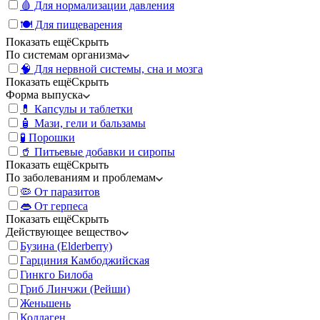
🩸 Для нормализации давления
🍽️ Для пищеварения
Показать ещё
Скрыть
По системам организма
🧠 Для нервной системы, сна и мозга
Показать ещё
Скрыть
Форма выпуска
💊 Капсулы и таблетки
🧴 Мази, гели и бальзамы
🧪 Порошки
🥤 Питьевые добавки и сиропы
Показать ещё
Скрыть
По заболеваниям и проблемам
🦠 От паразитов
👄 От герпеса
Показать ещё
Скрыть
Действующее вещество
Бузина (Elderberry)
Гарциния Камбоджийская
Гинкго Билоба
Гриб Линчжи (Рейши)
Женьшень
Коллаген