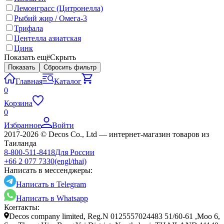
Лемонграсс (Цитронелла)
Рыбий жир / Омега-3
Трифала
Центелла азиатская
Цинк
Показать ещё
Скрыть
Показать
Сбросить фильтр
Главная
Каталог
0
Корзина
0
Избранное
Войти
2017-2026 © Decos Co., Ltd — интернет-магазин товаров из
Таиланда
8-800-511-8418
Для России
+66 2 077 7330
(engl/thai)
Написать в мессенджеры:
Написать в Telegram
Написать в Whatsapp
Контакты:
Decos company limited, Reg.N 0125557024483 51/60-61 ,Moo 6,