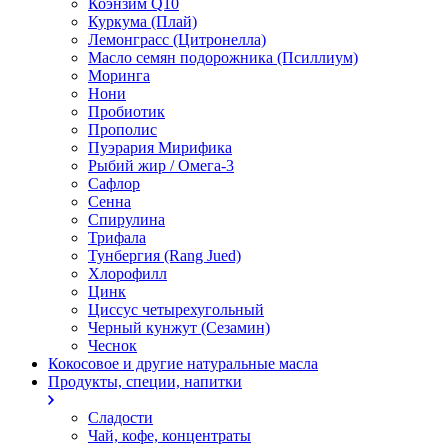
Коэнзим Q10
Куркума (Плай)
Лемонграсс (Цитронелла)
Масло семян подорожника (Псиллиум)
Моринга
Нони
Пробиотик
Прополис
Пуэрария Мирифика
Рыбий жир / Омега-3
Сафлор
Сенна
Спирулина
Трифала
Тунбергия (Rang Jued)
Хлорофилл
Цинк
Циссус четырехугольный
Черный кунжут (Сезамин)
Чеснок
Кокосовое и другие натуральные масла
Продукты, специи, напитки
Сладости
Чай, кофе, концентраты