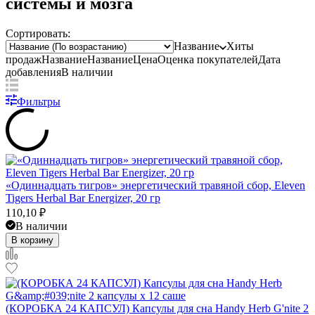
системы и мозга
Сортировать:
Название
Хиты
продаж
Название
Название
Цена
Оценка
покупателей
Дата
добавления
В наличии
Фильтры
«Одиннадцать тигров» энергетический травяной сбор, Eleven
Tigers Herbal Bar Energizer, 20 гр
110,10
₽
В наличии
В корзину
(КОРОБКА 24 КАПСУЛ) Капсулы для сна Handy Herb G'nite 2