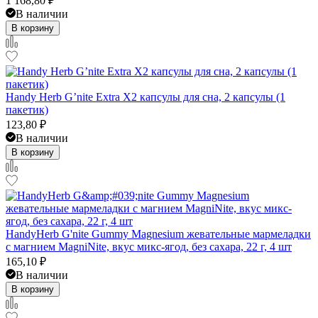
1 168,80
₽
В наличии
В корзину
Handy Herb G’nite Extra X2 капсулы для сна, 2 капсулы (1
пакетик)
123,80
₽
В наличии
В корзину
HandyHerb G'nite Gummy Magnesium жевательные мармеладки
с магнием MagniNite, вкус микс-ягод, без сахара, 22 г, 4 шт
165,10
₽
В наличии
В корзину