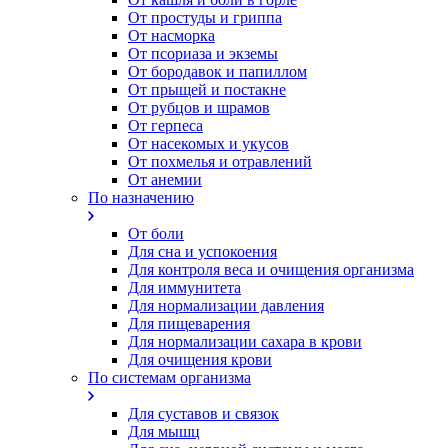
От простуды и гриппа
От насморка
Oт псориаза и экземы
От бородавок и папиллом
От прыщей и постакне
От рубцов и шрамов
От герпеса
От насекомых и укусов
От похмелья и отравлений
От анемии
По назначению
От боли
Для сна и успокоения
Для контроля веса и очищения организма
Для иммунитета
Для нормализации давления
Для пищеварения
Для нормализации сахара в крови
Для очищения крови
По системам организма
Для суставов и связок
Для мышц