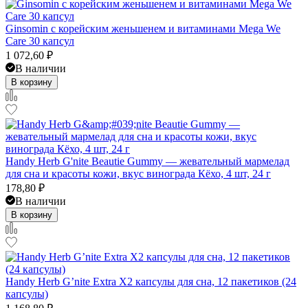
Ginsomin с корейским женьшенем и витаминами Mega We
Care 30 капсул
1 072,60
₽
В наличии
В корзину
Handy Herb G'nite Beautie Gummy — жевательный мармелад
для сна и красоты кожи, вкус винограда Кёхо, 4 шт, 24 г
178,80
₽
В наличии
В корзину
Handy Herb G’nite Extra X2 капсулы для сна, 12 пакетиков (24
капсулы)