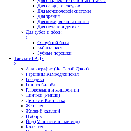
Для сна, нервной системы и мозга
Для сердца и сосудов
Для мочеполовой системы
Для зрения
Для кожи, волос и ногтей
Для печени и детокса
Для зубов и дёсен
От зубной боли
Зубные пасты
Зубные порошки
Тайские БАДы
Андрографис (Фа Талай Джон)
Гарциния Камбоджийская
Гвоздика
Гинкго билоба
Глюкозамин и хондроитин
Линчжи (Рейши)
Детокс и Клетчатка
Женьшень
Жидкий кальций
Имбирь
Йод (Мангостиновый йод)
Коллаген