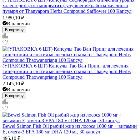
холестерина, от панкреатита, улучшение работы желчного
пузыря от Thanyaporn Herbs Compound Safflower 100 Капсул
1 980,10
₽
В наличии
В корзину
(УПАКОВКА 6 ШТ) Капсулы Тао Ван Принг для лечения
гипертонии и снятия мышечных спазм от Thanyaporn Herbs
Compound Thaowanpriang 100 Капсул
2 145,10
₽
В наличии
В корзину
Bewel Salmon Fish Oil рыбий жир из лосося 1000 мг + витамин
E, омега-3 EPA 180 мг DHA 120 мг, 30 капсул
495,10
₽