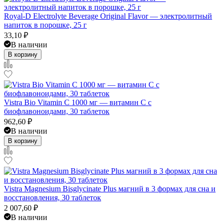
Royal-D Electrolyte Beverage Original Flavor — электролитный
напиток в порошке, 25 г
33,10
₽
В наличии
В корзину
Vistra Bio Vitamin C 1000 мг — витамин C с
биофлавоноидами, 30 таблеток
962,60
₽
В наличии
В корзину
Vistra Magnesium Bisglycinate Plus магний в 3 формах для сна и
восстановления, 30 таблеток
2 007,60
₽
В наличии