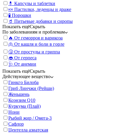
💊 Капсулы и таблетки
🍬 Пастилки, леденцы и драже
🧪 Порошки
🥤 Питьевые добавки и сиропы
Показать ещё
Скрыть
По заболеваниям и проблемам
🔥 От геморроя и варикоза
🫁 От кашля и боли в горле
🤧 От простуды и гриппа
👄 От герпеса
🩺 От анемии
Показать ещё
Скрыть
Действующее вещество
Гинкго Билоба
Гриб Линчжи (Рейши)
Женьшень
Коэнзим Q10
Куркума (Плай)
Нони
Рыбий жир / Омега-3
Сафлор
Центелла азиатская