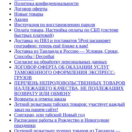
Политика конфиденциальности
Договор оферты
Новые товары
Акции
Инструкция по восстановлению пароля
Оплата товара, Настройка оплаты по СБП (системе
быстрых платежей)
Доставка до ПВЗ и постаматов 5Post расширяет
географию: теперь ещё ближе к вам!
Доставка из Таиланда в Россию — Условия, Сроки,
Способы | Decosthai
Согласие на обработку персональных данных
ДОГОВОР-ОФЕРТА ОБ ОКАЗАНИИ УСЛУГ
ТАМОЖЕННОГО ОФОРМЛЕНИЯ ЭКСПРЕСС-
ГРУЗОВ
ПЕРЕЧЕНЬ НЕПРОДОВОЛЬСТВЕННЫХ ТОВАРОВ
НАДЛЕЖАЩЕГО КАЧЕСТВА, НЕ ПОДЛЕЖАЩИХ
ВОЗВРАТУ ИЛИ ОБМЕНУ
Возвраты и отмена заказа
Летний розыгрыш тайских товаров: участвует каждый
заказ на нашем сайте!
Сонгкран, или тайский Новый год
Расписание работы в Рождество и Новогодние
праздники
Осенний розыгрыш лучших товаров из Таиланда —