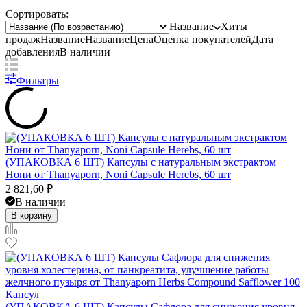
Сортировать:
Название
Хиты
продаж
Название
Название
Цена
Оценка
покупателей
Дата
добавления
В наличии
Фильтры
(УПАКОВКА 6 ШТ) Капсулы с натуральным экстрактом
Нони от Thanyaporn, Noni Capsule Herebs, 60 шт
2 821,60
₽
В наличии
В корзину
(УПАКОВКА 6 ШТ) Капсулы Сафлора для снижения уровня