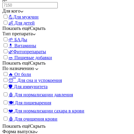
Для кого
💪Для мужчин
👶 Для детей
Показать ещё
Скрыть
Тип препарата
🌱 БАДы
💊 Витамины
🌿Фитопрепараты
🥗 Пищевые добавки
Показать ещё
Скрыть
По назначению
🔥 От боли
😴 Для сна и успокоения
🛡️ Для иммунитета
🩸 Для нормализации давления
🍽️ Для пищеварения
❤️ Для нормализации сахара в крови
🩸 Для очищения крови
Показать ещё
Скрыть
Форма выпуска