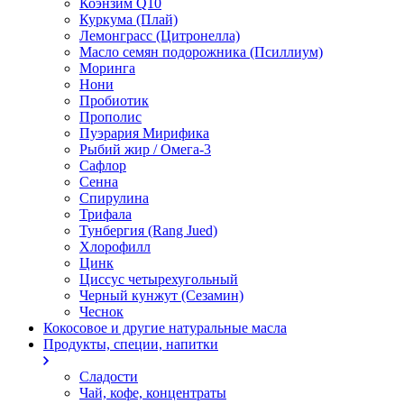
Коэнзим Q10
Куркума (Плай)
Лемонграсс (Цитронелла)
Масло семян подорожника (Псиллиум)
Моринга
Нони
Пробиотик
Прополис
Пуэрария Мирифика
Рыбий жир / Омега-3
Сафлор
Сенна
Спирулина
Трифала
Тунбергия (Rang Jued)
Хлорофилл
Цинк
Циссус четырехугольный
Черный кунжут (Сезамин)
Чеснок
Кокосовое и другие натуральные масла
Продукты, специи, напитки
Сладости
Чай, кофе, концентраты