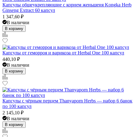
Капсулы общеукрепляющие с корнем женьшеня Kongka Herb
Ginseng Extract 60 капсул
1 347,60
₽
В наличии
В корзину
Капсулы от геморроя и варикоза от Herbal One 100 капсул
440,10
₽
В наличии
В корзину
Капсулы с чёрным перцем Thanyaporn Herbs — набор 6 банок
по 100 капсул
2 145,10
₽
В наличии
В корзину