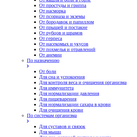
От простуды и гриппа
От насморка
Oт псориаза и экземы
От бородавок и папиллом
От прыщей и постакне
От рубцов и шрамов
От герпеса
От насекомых и укусов
От похмелья и отравлений
От анемии
По назначению
От боли
Для сна и успокоения
Для контроля веса и очищения организма
Для иммунитета
Для нормализации давления
Для пищеварения
Для нормализации сахара в крови
Для очищения крови
По системам организма
Для суставов и связок
Для мышц