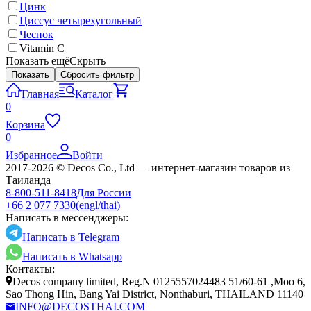
Цинк
Циссус четырехугольный
Чеснок
Vitamin C
Показать ещё
Скрыть
Показать
Сбросить фильтр
Главная
Каталог
0
Корзина
0
Избранное
Войти
2017-2026 © Decos Co., Ltd — интернет-магазин товаров из
Таиланда
8-800-511-8418
Для России
+66 2 077 7330
(engl/thai)
Написать в мессенджеры:
Написать в Telegram
Написать в Whatsapp
Контакты:
Decos company limited, Reg.N 0125557024483 51/60-61 ,Moo 6,
Sao Thong Hin, Bang Yai District, Nonthaburi, THAILAND 11140
INFO@DECOSTHAI.COM