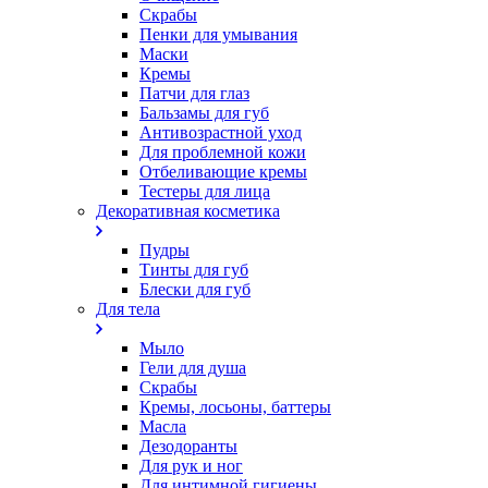
Скрабы
Пенки для умывания
Маски
Кремы
Патчи для глаз
Бальзамы для губ
Антивозрастной уход
Для проблемной кожи
Oтбеливающие кремы
Тестеры для лица
Декоративная косметика
Пудры
Тинты для губ
Блески для губ
Для тела
Мыло
Гели для душа
Скрабы
Кремы, лосьоны, баттеры
Масла
Дезодоранты
Для рук и ног
Для интимной гигиены