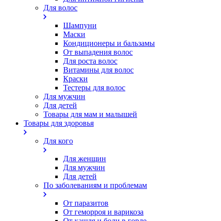
Для волос
Шампуни
Маски
Кондиционеры и бальзамы
От выпадения волос
Для роста волос
Витамины для волос
Краски
Тестеры для волос
Для мужчин
Для детей
Товары для мам и малышей
Товары для здоровья
Для кого
Для женщин
Для мужчин
Для детей
По заболеваниям и проблемам
От паразитов
Oт геморроя и варикоза
От кашля и боли в горле