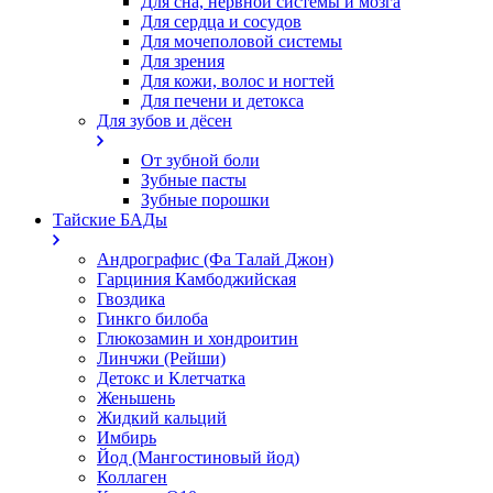
Для сна, нервной системы и мозга
Для сердца и сосудов
Для мочеполовой системы
Для зрения
Для кожи, волос и ногтей
Для печени и детокса
Для зубов и дёсен
От зубной боли
Зубные пасты
Зубные порошки
Тайские БАДы
Андрографис (Фа Талай Джон)
Гарциния Камбоджийская
Гвоздика
Гинкго билоба
Глюкозамин и хондроитин
Линчжи (Рейши)
Детокс и Клетчатка
Женьшень
Жидкий кальций
Имбирь
Йод (Мангостиновый йод)
Коллаген