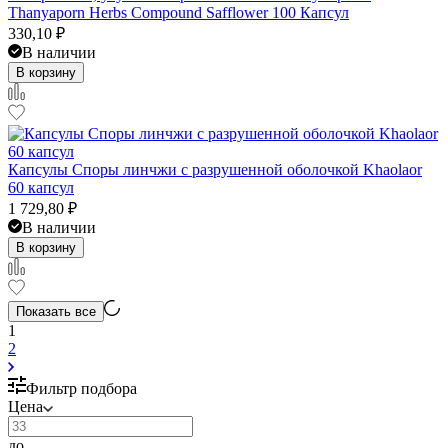
Thanyaporn Herbs Compound Safflower 100 Капсул
330,10
₽
В наличии
В корзину
Капсулы Споры линчжи с разрушенной оболочкой Khaolaor
60 капсул
1 729,80
₽
В наличии
В корзину
Показать все
1
2
Фильтр подбора
Цена
до