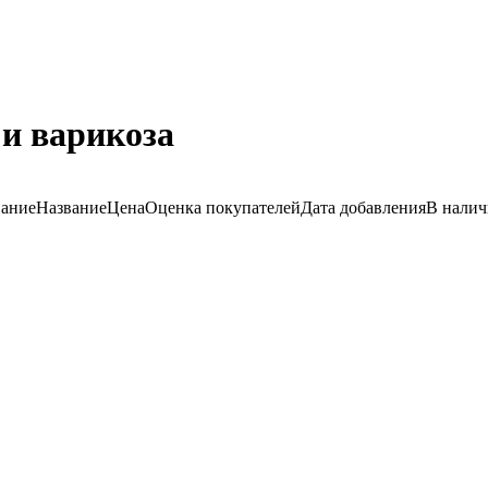
 и варикоза
вание
Название
Цена
Оценка
покупателей
Дата добавления
В нали