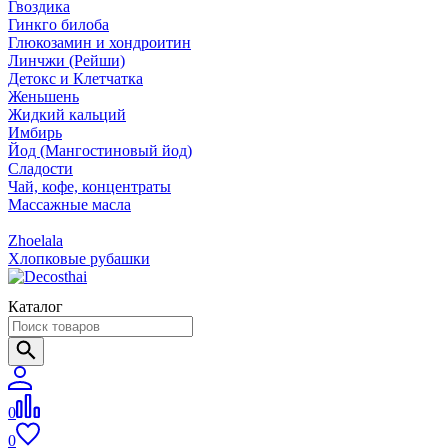
Гвоздика
Гинкго билоба
Глюкозамин и хондроитин
Линчжи (Рейши)
Детокс и Клетчатка
Женьшень
Жидкий кальций
Имбирь
Йод (Мангостиновый йод)
Сладости
Чай, кофе, концентраты
Массажные масла
Zhoelala
Хлопковые рубашки
Каталог
0
0