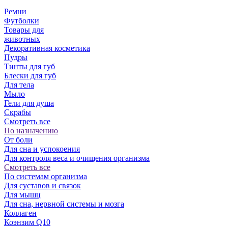
Ремни
Футболки
Товары для
животных
Декоративная косметика
Пудры
Тинты для губ
Блески для губ
Для тела
Мыло
Гели для душа
Скрабы
Смотреть все
По назначению
От боли
Для сна и успокоения
Для контроля веса и очищения организма
Смотреть все
По системам организма
Для суставов и связок
Для мышц
Для сна, нервной системы и мозга
Коллаген
Коэнзим Q10