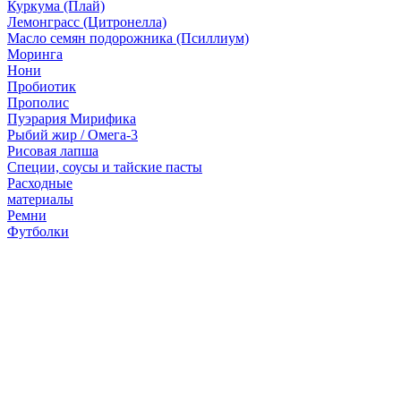
Куркума (Плай)
Лемонграсс (Цитронелла)
Масло семян подорожника (Псиллиум)
Моринга
Нони
Пробиотик
Прополис
Пуэрария Мирифика
Рыбий жир / Омега-3
Рисовая лапша
Специи, соусы и тайские пасты
Расходные
материалы
Ремни
Футболки