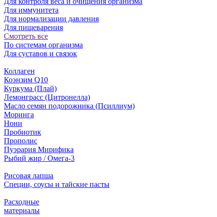
Для контроля веса и очищения организма
Для иммунитета
Для нормализации давления
Для пищеварения
Смотреть все
По системам организма
Для суставов и связок
Коллаген
Коэнзим Q10
Куркума (Плай)
Лемонграсс (Цитронелла)
Масло семян подорожника (Псиллиум)
Моринга
Нони
Пробиотик
Прополис
Пуэрария Мирифика
Рыбий жир / Омега-3
Рисовая лапша
Специи, соусы и тайские пасты
Расходные
материалы