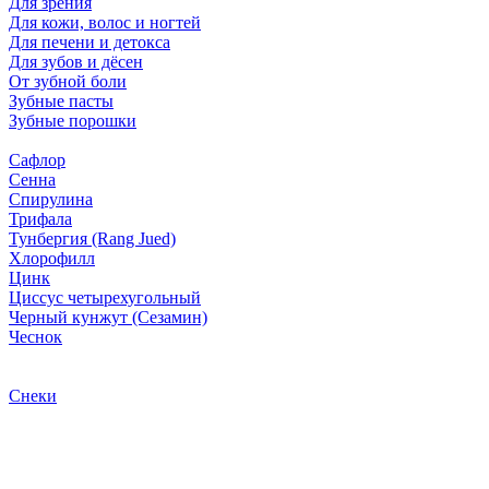
Для зрения
Для кожи, волос и ногтей
Для печени и детокса
Для зубов и дёсен
От зубной боли
Зубные пасты
Зубные порошки
Сафлор
Сенна
Спирулина
Трифала
Тунбергия (Rang Jued)
Хлорофилл
Цинк
Циссус четырехугольный
Черный кунжут (Сезамин)
Чеснок
Снеки