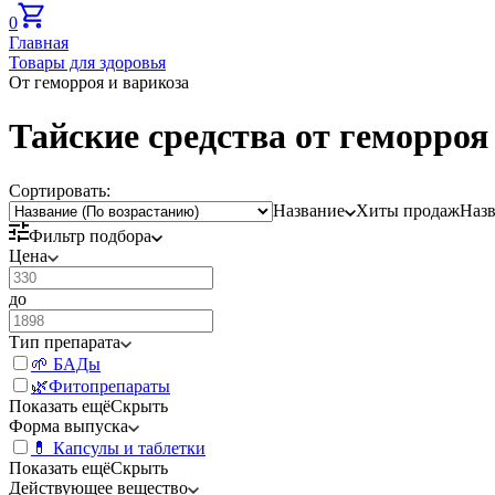
0
Главная
Товары для здоровья
От геморроя и варикоза
Тайские средства от геморроя
Сортировать:
Название
Хиты продаж
Наз
Фильтр подбора
Цена
до
Тип препарата
🌱 БАДы
🌿Фитопрепараты
Показать ещё
Скрыть
Форма выпуска
💊 Капсулы и таблетки
Показать ещё
Скрыть
Действующее вещество