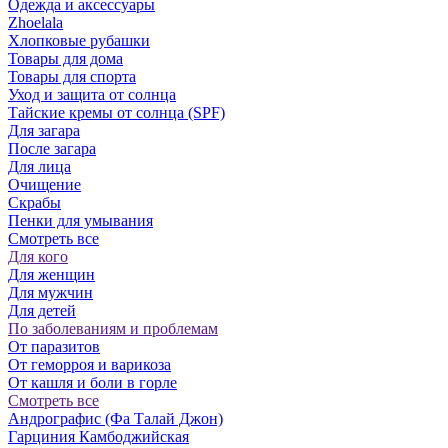
Одежда и аксессуары
Zhoelala
Хлопковые рубашки
Товары для дома
Товары для спорта
Уход и защита от солнца
Тайские кремы от солнца (SPF)
Для загара
После загара
Для лица
Очищение
Скрабы
Пенки для умывания
Смотреть все
Для кого
Для женщин
Для мужчин
Для детей
По заболеваниям и проблемам
От паразитов
Oт геморроя и варикоза
От кашля и боли в горле
Смотреть все
Андрографис (Фа Талай Джон)
Гарциния Камбоджийская