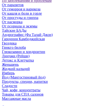
По заболеваниям и проблемам
От паразитов
Oт геморроя и варикоза
От кашля и боли в горле
От простуды и гриппа
От насморка
Oт псориаза и экземы
Тайские БАДы
Андрографис (Фа Талай Джон)
Гарциния Камбоджийская
Гвоздика
Гинкго билоба
Глюкозамин и хондроитин
Линчжи (Рейши)
Детокс и Клетчатка
Женьшень
Жидкий кальций
Имбирь
Йод (Мангостиновый йод)
Продукты, специи, напитки
Сладости
Чай, кофе, концентраты
Товары для СПА салонов
Массажные масла