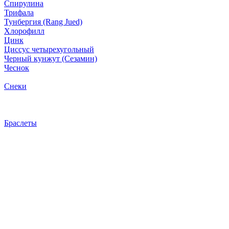
Спирулина
Трифала
Тунбергия (Rang Jued)
Хлорофилл
Цинк
Циссус четырехугольный
Черный кунжут (Сезамин)
Чеснок
Снеки
Браслеты