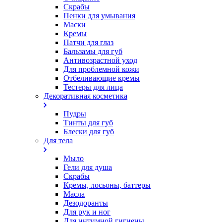
Скрабы
Пенки для умывания
Маски
Кремы
Патчи для глаз
Бальзамы для губ
Антивозрастной уход
Для проблемной кожи
Oтбеливающие кремы
Тестеры для лица
Декоративная косметика
Пудры
Тинты для губ
Блески для губ
Для тела
Мыло
Гели для душа
Скрабы
Кремы, лосьоны, баттеры
Масла
Дезодоранты
Для рук и ног
Для интимной гигиены