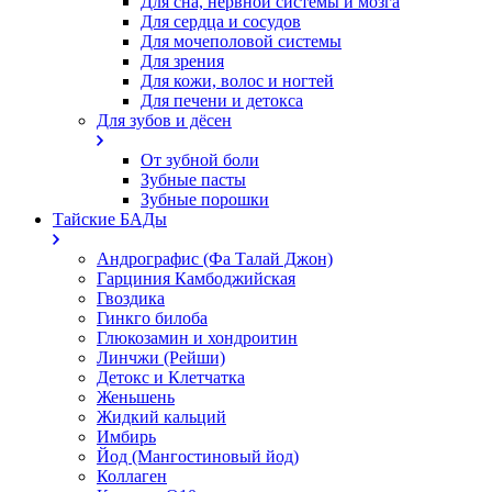
Для сна, нервной системы и мозга
Для сердца и сосудов
Для мочеполовой системы
Для зрения
Для кожи, волос и ногтей
Для печени и детокса
Для зубов и дёсен
От зубной боли
Зубные пасты
Зубные порошки
Тайские БАДы
Андрографис (Фа Талай Джон)
Гарциния Камбоджийская
Гвоздика
Гинкго билоба
Глюкозамин и хондроитин
Линчжи (Рейши)
Детокс и Клетчатка
Женьшень
Жидкий кальций
Имбирь
Йод (Мангостиновый йод)
Коллаген