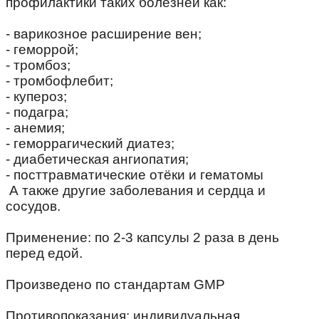
профилактики таких болезней как:
⠀
- варикозное расширение вен;
- геморрой;
- тромбоз;
- тромбофлебит;
- купероз;
- подагра;
- анемия;
- геморрагический диатез;
- диабетическая ангиопатия;
- посттравматические отёки и гематомы
А также другие заболевания и сердца и
сосудов.
⠀
Применение: по 2-3 капсулы 2 раза в день
перед едой.
⠀
Произведено по стандартам GMP
⠀
Противопоказания: индивидуальная