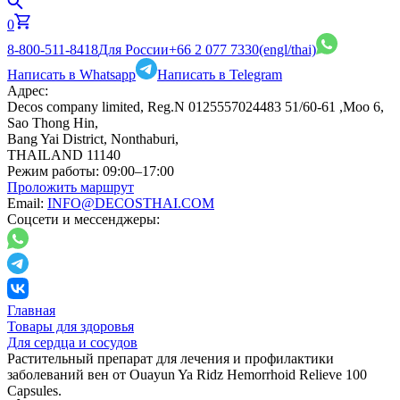
0
8-800-511-8418
Для России
+66 2 077 7330
(engl/thai)
Написать в Whatsapp
Написать в Telegram
Адрес:
Decos company limited, Reg.N 0125557024483 51/60-61 ,Moo 6,
Sao Thong Hin,
Bang Yai District, Nonthaburi,
THAILAND 11140
Режим работы:
09:00–17:00
Проложить маршрут
Email:
INFO@DECOSTHAI.COM
Соцсети и мессенджеры:
Главная
Товары для здоровья
Для сердца и сосудов
Растительный препарат для лечения и профилактики
заболеваний вен от Ouayun Ya Ridz Hemorrhoid Relieve 100
Capsules.