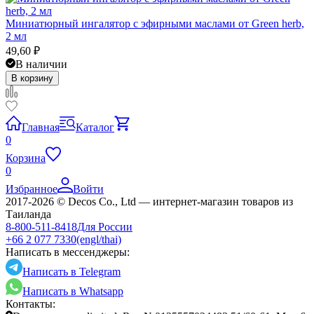
Миниатюрный ингалятор с эфирными маслами от Green herb,
2 мл
49,60
₽
В наличии
В корзину
Главная
Каталог
0
Корзина
0
Избранное
Войти
2017-2026 © Decos Co., Ltd — интернет-магазин товаров из
Таиланда
8-800-511-8418
Для России
+66 2 077 7330
(engl/thai)
Написать в мессенджеры:
Написать в Telegram
Написать в Whatsapp
Контакты: