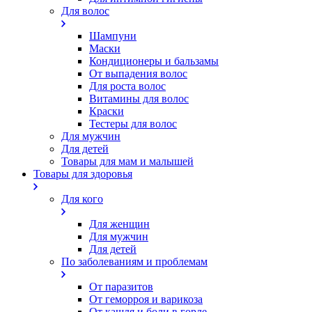
Для волос
Шампуни
Маски
Кондиционеры и бальзамы
От выпадения волос
Для роста волос
Витамины для волос
Краски
Тестеры для волос
Для мужчин
Для детей
Товары для мам и малышей
Товары для здоровья
Для кого
Для женщин
Для мужчин
Для детей
По заболеваниям и проблемам
От паразитов
Oт геморроя и варикоза
От кашля и боли в горле