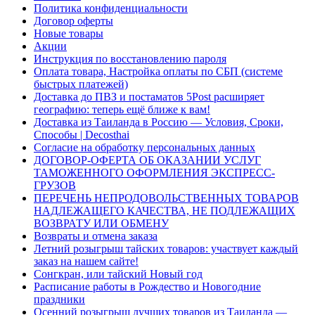
Политика конфиденциальности
Договор оферты
Новые товары
Акции
Инструкция по восстановлению пароля
Оплата товара, Настройка оплаты по СБП (системе
быстрых платежей)
Доставка до ПВЗ и постаматов 5Post расширяет
географию: теперь ещё ближе к вам!
Доставка из Таиланда в Россию — Условия, Сроки,
Способы | Decosthai
Согласие на обработку персональных данных
ДОГОВОР-ОФЕРТА ОБ ОКАЗАНИИ УСЛУГ
ТАМОЖЕННОГО ОФОРМЛЕНИЯ ЭКСПРЕСС-
ГРУЗОВ
ПЕРЕЧЕНЬ НЕПРОДОВОЛЬСТВЕННЫХ ТОВАРОВ
НАДЛЕЖАЩЕГО КАЧЕСТВА, НЕ ПОДЛЕЖАЩИХ
ВОЗВРАТУ ИЛИ ОБМЕНУ
Возвраты и отмена заказа
Летний розыгрыш тайских товаров: участвует каждый
заказ на нашем сайте!
Сонгкран, или тайский Новый год
Расписание работы в Рождество и Новогодние
праздники
Осенний розыгрыш лучших товаров из Таиланда —