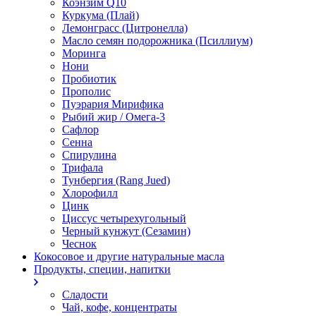
Коэнзим Q10
Куркума (Плай)
Лемонграсс (Цитронелла)
Масло семян подорожника (Псиллиум)
Моринга
Нони
Пробиотик
Прополис
Пуэрария Мирифика
Рыбий жир / Омега-3
Сафлор
Сенна
Спирулина
Трифала
Тунбергия (Rang Jued)
Хлорофилл
Цинк
Циссус четырехугольный
Черный кунжут (Сезамин)
Чеснок
Кокосовое и другие натуральные масла
Продукты, специи, напитки
Сладости
Чай, кофе, концентраты