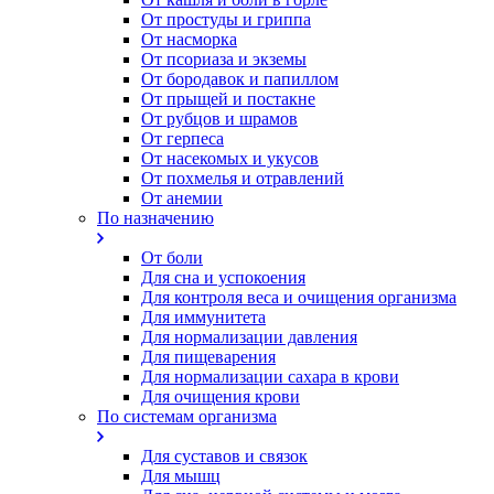
От простуды и гриппа
От насморка
Oт псориаза и экземы
От бородавок и папиллом
От прыщей и постакне
От рубцов и шрамов
От герпеса
От насекомых и укусов
От похмелья и отравлений
От анемии
По назначению
От боли
Для сна и успокоения
Для контроля веса и очищения организма
Для иммунитета
Для нормализации давления
Для пищеварения
Для нормализации сахара в крови
Для очищения крови
По системам организма
Для суставов и связок
Для мышц