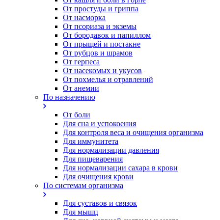
От простуды и гриппа
От насморка
Oт псориаза и экземы
От бородавок и папиллом
От прыщей и постакне
От рубцов и шрамов
От герпеса
От насекомых и укусов
От похмелья и отравлений
От анемии
По назначению
От боли
Для сна и успокоения
Для контроля веса и очищения организма
Для иммунитета
Для нормализации давления
Для пищеварения
Для нормализации сахара в крови
Для очищения крови
По системам организма
Для суставов и связок
Для мышц