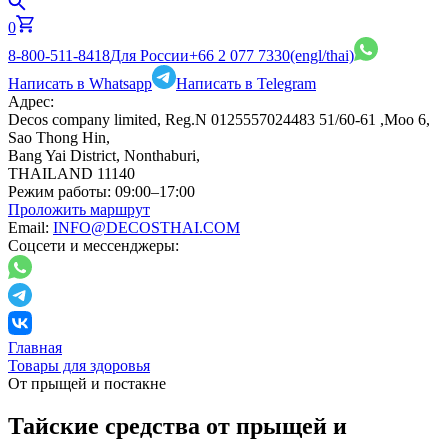
0
8-800-511-8418
Для России
+66 2 077 7330
(engl/thai)
Написать в Whatsapp
Написать в Telegram
Адрес:
Decos company limited, Reg.N 0125557024483 51/60-61 ,Moo 6,
Sao Thong Hin,
Bang Yai District, Nonthaburi,
THAILAND 11140
Режим работы:
09:00–17:00
Проложить маршрут
Email:
INFO@DECOSTHAI.COM
Соцсети и мессенджеры:
Главная
Товары для здоровья
От прыщей и постакне
Тайские средства от прыщей и