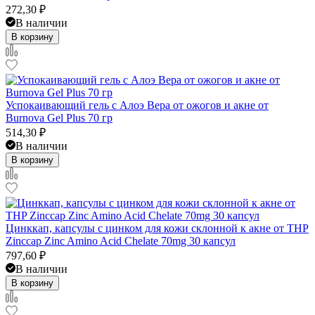
272,30
₽
В наличии
В корзину
Успокаивающий гель с Алоэ Вера от ожогов и акне от
Burnova Gel Plus 70 гр
514,30
₽
В наличии
В корзину
Цинккап, капсулы с цинком для кожи склонной к акне от THP
Zinccap Zinc Amino Acid Chelate 70mg 30 капсул
797,60
₽
В наличии
В корзину