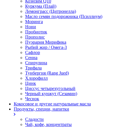
Коэнзим Q10
Куркума (Плай)
Лемонграсс (Цитронелла)
Масло семян подорожника (Псиллиум)
Моринга
Нони
Пробиотик
Прополис
Пуэрария Мирифика
Рыбий жир / Омега-3
Сафлор
Сенна
Спирулина
Трифала
Тунбергия (Rang Jued)
Хлорофилл
Цинк
Циссус четырехугольный
Черный кунжут (Сезамин)
Чеснок
Кокосовое и другие натуральные масла
Продукты, специи, напитки
Сладости
Чай, кофе, концентраты