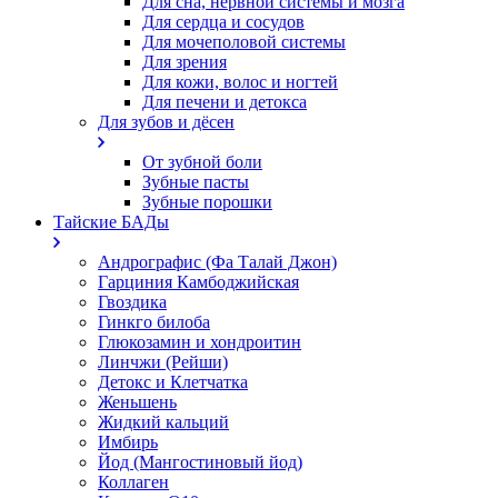
Для сна, нервной системы и мозга
Для сердца и сосудов
Для мочеполовой системы
Для зрения
Для кожи, волос и ногтей
Для печени и детокса
Для зубов и дёсен
От зубной боли
Зубные пасты
Зубные порошки
Тайские БАДы
Андрографис (Фа Талай Джон)
Гарциния Камбоджийская
Гвоздика
Гинкго билоба
Глюкозамин и хондроитин
Линчжи (Рейши)
Детокс и Клетчатка
Женьшень
Жидкий кальций
Имбирь
Йод (Мангостиновый йод)
Коллаген