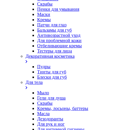
Скрабы
Пенки для умывания
Маски
Кремы
Патчи для глаз
Бальзамы для губ
Антивозрастной уход
Для проблемной кожи
Oтбеливающие кремы
Тестеры для лица
Декоративная косметика
Пудры
Тинты для губ
Блески для губ
Для тела
Мыло
Гели для душа
Скрабы
Кремы, лосьоны, баттеры
Масла
Дезодоранты
Для рук и ног
Для интимной гигиены