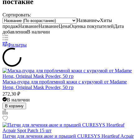
постакне
Сортировать:
Название
Хиты
продаж
Название
Название
Цена
Оценка
покупателей
Дата
добавления
В наличии
Фильтры
Маска-пудра для проблемной кожи с куркумой от Madame
Heng, Original Mask Powder, 50 гр
272,30
₽
В наличии
В корзину
Патчи для лечения акне и прыщей CURESYS Heartleaf Acpair