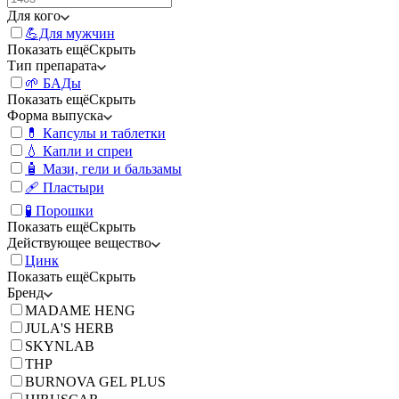
Для кого
💪Для мужчин
Показать ещё
Скрыть
Тип препарата
🌱 БАДы
Показать ещё
Скрыть
Форма выпуска
💊 Капсулы и таблетки
💧 Капли и спреи
🧴 Мази, гели и бальзамы
🩹 Пластыри
🧪 Порошки
Показать ещё
Скрыть
Действующее вещество
Цинк
Показать ещё
Скрыть
Бренд
MADAME HENG
JULA'S HERB
SKYNLAB
THP
BURNOVA GEL PLUS