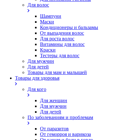
Для волос
Шампуни
Маски
Кондиционеры и бальзамы
От выпадения волос
Для роста волос
Витамины для волос
Краски
Тестеры для волос
Для мужчин
Для детей
Товары для мам и малышей
Товары для здоровья
Для кого
Для женщин
Для мужчин
Для детей
По заболеваниям и проблемам
От паразитов
Oт геморроя и варикоза
От кашля и боли в горле