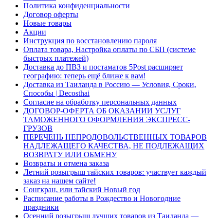
Политика конфиденциальности
Договор оферты
Новые товары
Акции
Инструкция по восстановлению пароля
Оплата товара, Настройка оплаты по СБП (системе
быстрых платежей)
Доставка до ПВЗ и постаматов 5Post расширяет
географию: теперь ещё ближе к вам!
Доставка из Таиланда в Россию — Условия, Сроки,
Способы | Decosthai
Согласие на обработку персональных данных
ДОГОВОР-ОФЕРТА ОБ ОКАЗАНИИ УСЛУГ
ТАМОЖЕННОГО ОФОРМЛЕНИЯ ЭКСПРЕСС-
ГРУЗОВ
ПЕРЕЧЕНЬ НЕПРОДОВОЛЬСТВЕННЫХ ТОВАРОВ
НАДЛЕЖАЩЕГО КАЧЕСТВА, НЕ ПОДЛЕЖАЩИХ
ВОЗВРАТУ ИЛИ ОБМЕНУ
Возвраты и отмена заказа
Летний розыгрыш тайских товаров: участвует каждый
заказ на нашем сайте!
Сонгкран, или тайский Новый год
Расписание работы в Рождество и Новогодние
праздники
Осенний розыгрыш лучших товаров из Таиланда —