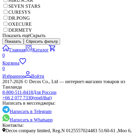
HIRUSCAR
SEVEN STARS
CURESYS
DR.PONG
OXECURE
DERMETY
Показать ещё
Скрыть
Показать
Сбросить фильтр
Главная
Каталог
0
Корзина
0
Избранное
Войти
2017-2026 © Decos Co., Ltd — интернет-магазин товаров из
Таиланда
8-800-511-8418
Для России
+66 2 077 7330
(engl/thai)
Написать в мессенджеры:
Написать в Telegram
Написать в Whatsapp
Контакты:
Decos company limited, Reg.N 0125557024483 51/60-61 ,Moo 6,