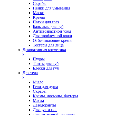
Скрабы
Пенки для умывания
Маски
Кремы
Патчи для глаз
Бальзамы для губ
Антивозрастной уход
Для проблемной кожи
Oтбеливающие кремы
Тестеры для лица
Декоративная косметика
Пудры
Тинты для губ
Блески для губ
Для тела
Мыло
Гели для душа
Скрабы
Кремы, лосьоны, баттеры
Масла
Дезодоранты
Для рук и ног
Для интимной гигиены