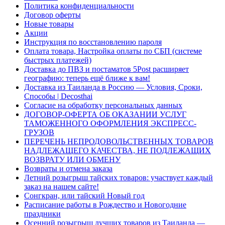
Политика конфиденциальности
Договор оферты
Новые товары
Акции
Инструкция по восстановлению пароля
Оплата товара, Настройка оплаты по СБП (системе
быстрых платежей)
Доставка до ПВЗ и постаматов 5Post расширяет
географию: теперь ещё ближе к вам!
Доставка из Таиланда в Россию — Условия, Сроки,
Способы | Decosthai
Согласие на обработку персональных данных
ДОГОВОР-ОФЕРТА ОБ ОКАЗАНИИ УСЛУГ
ТАМОЖЕННОГО ОФОРМЛЕНИЯ ЭКСПРЕСС-
ГРУЗОВ
ПЕРЕЧЕНЬ НЕПРОДОВОЛЬСТВЕННЫХ ТОВАРОВ
НАДЛЕЖАЩЕГО КАЧЕСТВА, НЕ ПОДЛЕЖАЩИХ
ВОЗВРАТУ ИЛИ ОБМЕНУ
Возвраты и отмена заказа
Летний розыгрыш тайских товаров: участвует каждый
заказ на нашем сайте!
Сонгкран, или тайский Новый год
Расписание работы в Рождество и Новогодние
праздники
Осенний розыгрыш лучших товаров из Таиланда —