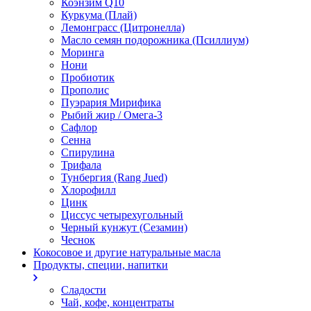
Коэнзим Q10
Куркума (Плай)
Лемонграсс (Цитронелла)
Масло семян подорожника (Псиллиум)
Моринга
Нони
Пробиотик
Прополис
Пуэрария Мирифика
Рыбий жир / Омега-3
Сафлор
Сенна
Спирулина
Трифала
Тунбергия (Rang Jued)
Хлорофилл
Цинк
Циссус четырехугольный
Черный кунжут (Сезамин)
Чеснок
Кокосовое и другие натуральные масла
Продукты, специи, напитки
Сладости
Чай, кофе, концентраты