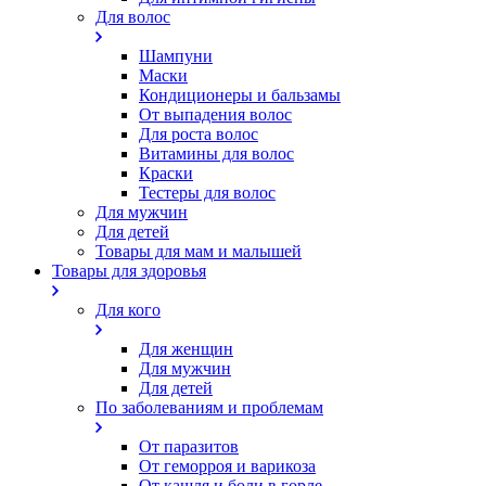
Для волос
Шампуни
Маски
Кондиционеры и бальзамы
От выпадения волос
Для роста волос
Витамины для волос
Краски
Тестеры для волос
Для мужчин
Для детей
Товары для мам и малышей
Товары для здоровья
Для кого
Для женщин
Для мужчин
Для детей
По заболеваниям и проблемам
От паразитов
Oт геморроя и варикоза
От кашля и боли в горле