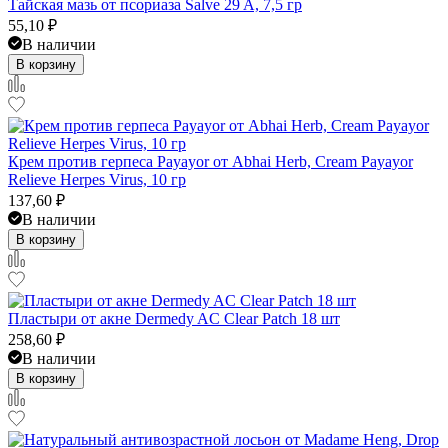
Тайская мазь от псориаза Salve 29 A, 7,5 гр
55,10
₽
В наличии
В корзину
Крем против герпеса Payayor от Abhai Herb, Cream Payayor
Relieve Herpes Virus, 10 гр
137,60
₽
В наличии
В корзину
Пластыри от акне Dermedy AC Clear Patch 18 шт
258,60
₽
В наличии
В корзину