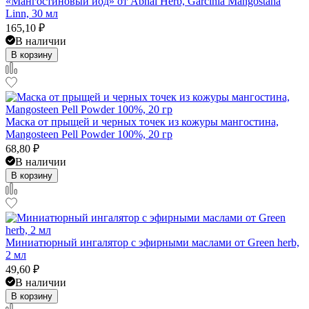
«Мангостиновый йод» от Abhai Herb, Garcinia Mangostana
Linn, 30 мл
165,10
₽
В наличии
В корзину
Маска от прыщей и черных точек из кожуры мангостина,
Mangosteen Pell Powder 100%, 20 гр
68,80
₽
В наличии
В корзину
Миниатюрный ингалятор с эфирными маслами от Green herb,
2 мл
49,60
₽
В наличии
В корзину