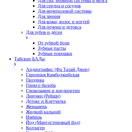
Для сна, нервной системы и мозга
Для сердца и сосудов
Для мочеполовой системы
Для зрения
Для кожи, волос и ногтей
Для печени и детокса
Для зубов и дёсен
От зубной боли
Зубные пасты
Зубные порошки
Тайские БАДы
Андрографис (Фа Талай Джон)
Гарциния Камбоджийская
Гвоздика
Гинкго билоба
Глюкозамин и хондроитин
Линчжи (Рейши)
Детокс и Клетчатка
Женьшень
Жидкий кальций
Имбирь
Йод (Мангостиновый йод)
Коллаген