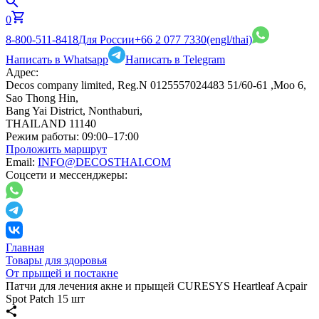
0
8-800-511-8418
Для России
+66 2 077 7330
(engl/thai)
Написать в Whatsapp
Написать в Telegram
Адрес:
Decos company limited, Reg.N 0125557024483 51/60-61 ,Moo 6,
Sao Thong Hin,
Bang Yai District, Nonthaburi,
THAILAND 11140
Режим работы:
09:00–17:00
Проложить маршрут
Email:
INFO@DECOSTHAI.COM
Соцсети и мессенджеры:
Главная
Товары для здоровья
От прыщей и постакне
Патчи для лечения акне и прыщей CURESYS Heartleaf Acpair
Spot Patch 15 шт