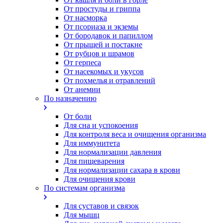
От простуды и гриппа
От насморка
Oт псориаза и экземы
От бородавок и папиллом
От прыщей и постакне
От рубцов и шрамов
От герпеса
От насекомых и укусов
От похмелья и отравлений
От анемии
По назначению
От боли
Для сна и успокоения
Для контроля веса и очищения организма
Для иммунитета
Для нормализации давления
Для пищеварения
Для нормализации сахара в крови
Для очищения крови
По системам организма
Для суставов и связок
Для мышц