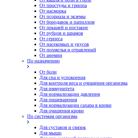
От простуды и гриппа
От насморка
Oт псориаза и экземы
От бородавок и папиллом
От прыщей и постакне
От рубцов и шрамов
От герпеса
От насекомых и укусов
От похмелья и отравлений
От анемии
По назначению
От боли
Для сна и успокоения
Для контроля веса и очищения организма
Для иммунитета
Для нормализации давления
Для пищеварения
Для нормализации сахара в крови
Для очищения крови
По системам организма
Для суставов и связок
Для мышц