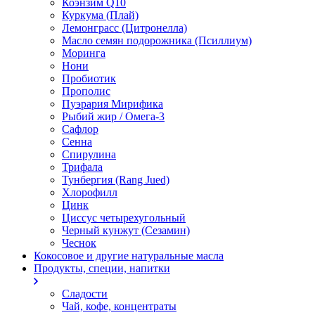
Коэнзим Q10
Куркума (Плай)
Лемонграсс (Цитронелла)
Масло семян подорожника (Псиллиум)
Моринга
Нони
Пробиотик
Прополис
Пуэрария Мирифика
Рыбий жир / Омега-3
Сафлор
Сенна
Спирулина
Трифала
Тунбергия (Rang Jued)
Хлорофилл
Цинк
Циссус четырехугольный
Черный кунжут (Сезамин)
Чеснок
Кокосовое и другие натуральные масла
Продукты, специи, напитки
Сладости
Чай, кофе, концентраты