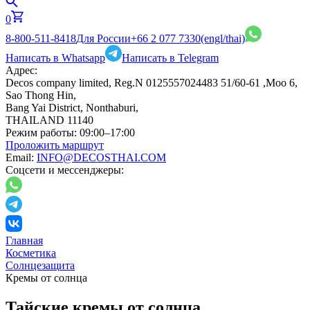
0
8-800-511-8418
Для России
+66 2 077 7330
(engl/thai)
Написать в Whatsapp
Написать в Telegram
Адрес:
Decos company limited, Reg.N 0125557024483 51/60-61 ,Moo 6,
Sao Thong Hin,
Bang Yai District, Nonthaburi,
THAILAND 11140
Режим работы:
09:00–17:00
Проложить маршрут
Email:
INFO@DECOSTHAI.COM
Соцсети и мессенджеры:
Главная
Косметика
Солнцезащита
Кремы от солнца
Тайские кремы от солнца