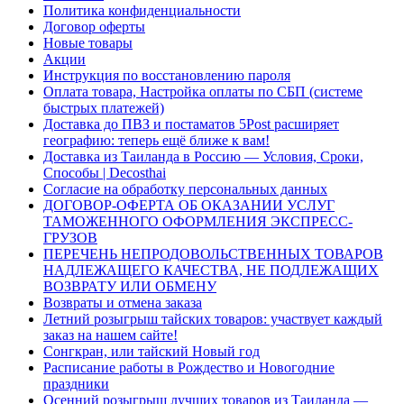
Политика конфиденциальности
Договор оферты
Новые товары
Акции
Инструкция по восстановлению пароля
Оплата товара, Настройка оплаты по СБП (системе
быстрых платежей)
Доставка до ПВЗ и постаматов 5Post расширяет
географию: теперь ещё ближе к вам!
Доставка из Таиланда в Россию — Условия, Сроки,
Способы | Decosthai
Согласие на обработку персональных данных
ДОГОВОР-ОФЕРТА ОБ ОКАЗАНИИ УСЛУГ
ТАМОЖЕННОГО ОФОРМЛЕНИЯ ЭКСПРЕСС-
ГРУЗОВ
ПЕРЕЧЕНЬ НЕПРОДОВОЛЬСТВЕННЫХ ТОВАРОВ
НАДЛЕЖАЩЕГО КАЧЕСТВА, НЕ ПОДЛЕЖАЩИХ
ВОЗВРАТУ ИЛИ ОБМЕНУ
Возвраты и отмена заказа
Летний розыгрыш тайских товаров: участвует каждый
заказ на нашем сайте!
Сонгкран, или тайский Новый год
Расписание работы в Рождество и Новогодние
праздники
Осенний розыгрыш лучших товаров из Таиланда —