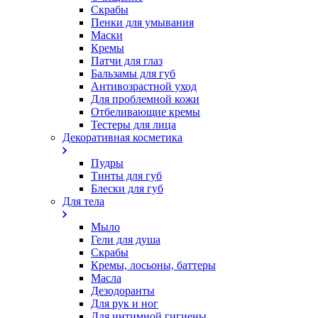
Скрабы
Пенки для умывания
Маски
Кремы
Патчи для глаз
Бальзамы для губ
Антивозрастной уход
Для проблемной кожи
Oтбеливающие кремы
Тестеры для лица
Декоративная косметика
Пудры
Тинты для губ
Блески для губ
Для тела
Мыло
Гели для душа
Скрабы
Кремы, лосьоны, баттеры
Масла
Дезодоранты
Для рук и ног
Для интимной гигиены