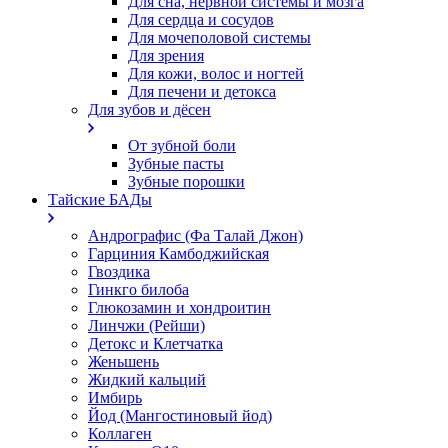
Для сна, нервной системы и мозга
Для сердца и сосудов
Для мочеполовой системы
Для зрения
Для кожи, волос и ногтей
Для печени и детокса
Для зубов и дёсен
От зубной боли
Зубные пасты
Зубные порошки
Тайские БАДы
Андрографис (Фа Талай Джон)
Гарциния Камбоджийская
Гвоздика
Гинкго билоба
Глюкозамин и хондроитин
Линчжи (Рейши)
Детокс и Клетчатка
Женьшень
Жидкий кальций
Имбирь
Йод (Мангостиновый йод)
Коллаген