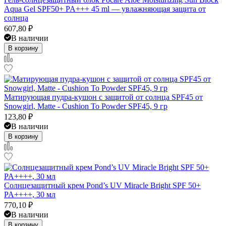
Aqua Gel SPF50+ PA+++ 45 ml — увлажняющая защита от
солнца
607,80
₽
В наличии
В корзину
Матирующая пудра-кушон с защитой от солнца SPF45 от
Snowgirl, Matte - Cushion To Powder SPF45, 9 гр
123,80
₽
В наличии
В корзину
Солнцезащитный крем Pond’s UV Miracle Bright SPF 50+
PA++++, 30 мл
770,10
₽
В наличии
В корзину