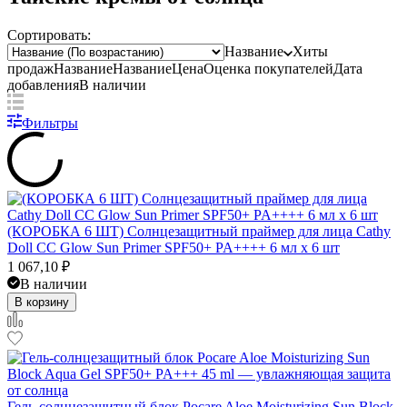
Сортировать:
Название
Хиты
продаж
Название
Название
Цена
Оценка
покупателей
Дата
добавления
В наличии
Фильтры
(КОРОБКА 6 ШТ) Солнцезащитный праймер для лица Cathy
Doll CC Glow Sun Primer SPF50+ PA++++ 6 мл x 6 шт
1 067,10
₽
В наличии
В корзину
Гель-солнцезащитный блок Pocare Aloe Moisturizing Sun Block