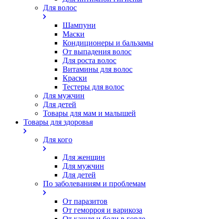
Для волос
Шампуни
Маски
Кондиционеры и бальзамы
От выпадения волос
Для роста волос
Витамины для волос
Краски
Тестеры для волос
Для мужчин
Для детей
Товары для мам и малышей
Товары для здоровья
Для кого
Для женщин
Для мужчин
Для детей
По заболеваниям и проблемам
От паразитов
Oт геморроя и варикоза
От кашля и боли в горле