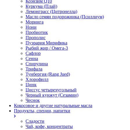
Коэнзим Q10
Куркума (Плай)
Лемонграсс (Цитронелла)
Масло семян подорожника (Псиллиум)
Моринга
Нони
Пробиотик
Прополис
Пуэрария Мирифика
Рыбий жир / Омега-3
Сафлор
Сенна
Спирулина
Трифала
Тунбергия (Rang Jued)
Хлорофилл
Цинк
Циссус четырехугольный
Черный кунжут (Сезамин)
Чеснок
Кокосовое и другие натуральные масла
Продукты, специи, напитки
Сладости
Чай, кофе, концентраты