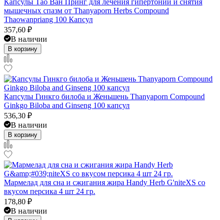
Капсулы Тао Ван Принг для лечения гипертонии и снятия
мышечных спазм от Thanyaporn Herbs Compound
Thaowanpriang 100 Капсул
357,60
₽
В наличии
В корзину
Капсулы Гинкго билоба и Женьшень Thanyaporn Compound
Ginkgo Biloba and Ginseng 100 капсул
536,30
₽
В наличии
В корзину
Мармелад для сна и сжигания жира Handy Herb G'niteXS со
вкусом персика 4 шт 24 гр.
178,80
₽
В наличии