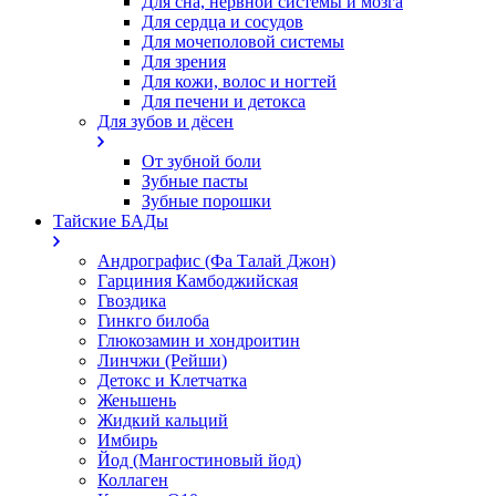
Для сна, нервной системы и мозга
Для сердца и сосудов
Для мочеполовой системы
Для зрения
Для кожи, волос и ногтей
Для печени и детокса
Для зубов и дёсен
От зубной боли
Зубные пасты
Зубные порошки
Тайские БАДы
Андрографис (Фа Талай Джон)
Гарциния Камбоджийская
Гвоздика
Гинкго билоба
Глюкозамин и хондроитин
Линчжи (Рейши)
Детокс и Клетчатка
Женьшень
Жидкий кальций
Имбирь
Йод (Мангостиновый йод)
Коллаген