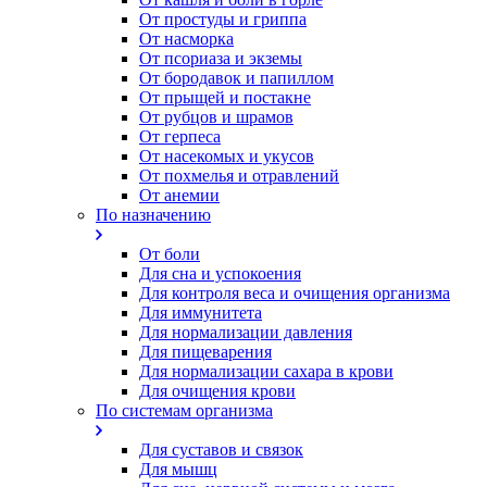
От простуды и гриппа
От насморка
Oт псориаза и экземы
От бородавок и папиллом
От прыщей и постакне
От рубцов и шрамов
От герпеса
От насекомых и укусов
От похмелья и отравлений
От анемии
По назначению
От боли
Для сна и успокоения
Для контроля веса и очищения организма
Для иммунитета
Для нормализации давления
Для пищеварения
Для нормализации сахара в крови
Для очищения крови
По системам организма
Для суставов и связок
Для мышц