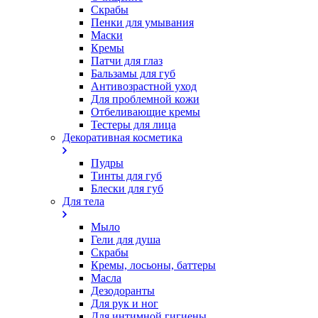
Скрабы
Пенки для умывания
Маски
Кремы
Патчи для глаз
Бальзамы для губ
Антивозрастной уход
Для проблемной кожи
Oтбеливающие кремы
Тестеры для лица
Декоративная косметика
Пудры
Тинты для губ
Блески для губ
Для тела
Мыло
Гели для душа
Скрабы
Кремы, лосьоны, баттеры
Масла
Дезодоранты
Для рук и ног
Для интимной гигиены