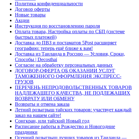
Политика конфиденциальности
Договор оферты
Новые товары
Акции
Инструкция по восстановлению пароля
Оплата товара, Настройка оплаты по СБП (системе
быстрых платежей)
Доставка до ПВЗ и постаматов 5Post расширяет
географию: теперь ещё ближе к вам!
Доставка из Таиланда в Россию — Условия, Сроки,
Способы | Decosthai
Согласие на обработку персональных данных
ДОГОВОР-ОФЕРТА ОБ ОКАЗАНИИ УСЛУГ
ТАМОЖЕННОГО ОФОРМЛЕНИЯ ЭКСПРЕСС-
ГРУЗОВ
ПЕРЕЧЕНЬ НЕПРОДОВОЛЬСТВЕННЫХ ТОВАРОВ
НАДЛЕЖАЩЕГО КАЧЕСТВА, НЕ ПОДЛЕЖАЩИХ
ВОЗВРАТУ ИЛИ ОБМЕНУ
Возвраты и отмена заказа
Летний розыгрыш тайских товаров: участвует каждый
заказ на нашем сайте!
Сонгкран, или тайский Новый год
Расписание работы в Рождество и Новогодние
праздники
Осенний розыгрыш лучших товаров из Таиланда —