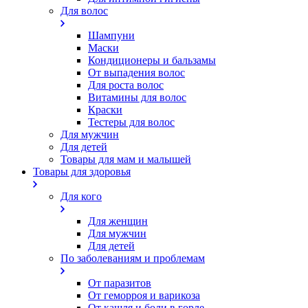
Для волос
Шампуни
Маски
Кондиционеры и бальзамы
От выпадения волос
Для роста волос
Витамины для волос
Краски
Тестеры для волос
Для мужчин
Для детей
Товары для мам и малышей
Товары для здоровья
Для кого
Для женщин
Для мужчин
Для детей
По заболеваниям и проблемам
От паразитов
Oт геморроя и варикоза
От кашля и боли в горле