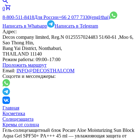
0
8-800-511-8418
Для России
+66 2 077 7330
(engl/thai)
Написать в Whatsapp
Написать в Telegram
Адрес:
Decos company limited, Reg.N 0125557024483 51/60-61 ,Moo 6,
Sao Thong Hin,
Bang Yai District, Nonthaburi,
THAILAND 11140
Режим работы:
09:00–17:00
Проложить маршрут
Email:
INFO@DECOSTHAI.COM
Соцсети и мессенджеры:
Главная
Косметика
Солнцезащита
Кремы от солнца
Гель-солнцезащитный блок Pocare Aloe Moisturizing Sun Block
Aqua Gel SPF50+ PA+++ 45 ml — увлажняющая защита от