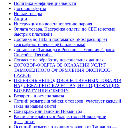
Политика конфиденциальности
Договор оферты
Новые товары
Акции
Инструкция по восстановлению пароля
Оплата товара, Настройка оплаты по СБП (системе
быстрых платежей)
Доставка до ПВЗ и постаматов 5Post расширяет
географию: теперь ещё ближе к вам!
Доставка из Таиланда в Россию — Условия, Сроки,
Способы | Decosthai
Согласие на обработку персональных данных
ДОГОВОР-ОФЕРТА ОБ ОКАЗАНИИ УСЛУГ
ТАМОЖЕННОГО ОФОРМЛЕНИЯ ЭКСПРЕСС-
ГРУЗОВ
ПЕРЕЧЕНЬ НЕПРОДОВОЛЬСТВЕННЫХ ТОВАРОВ
НАДЛЕЖАЩЕГО КАЧЕСТВА, НЕ ПОДЛЕЖАЩИХ
ВОЗВРАТУ ИЛИ ОБМЕНУ
Возвраты и отмена заказа
Летний розыгрыш тайских товаров: участвует каждый
заказ на нашем сайте!
Сонгкран, или тайский Новый год
Расписание работы в Рождество и Новогодние
праздники
Осенний розыгрыш лучших товаров из Таиланда —