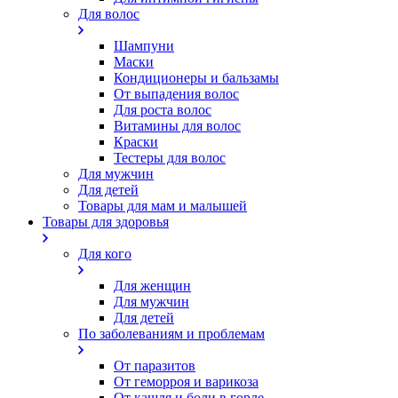
Для волос
Шампуни
Маски
Кондиционеры и бальзамы
От выпадения волос
Для роста волос
Витамины для волос
Краски
Тестеры для волос
Для мужчин
Для детей
Товары для мам и малышей
Товары для здоровья
Для кого
Для женщин
Для мужчин
Для детей
По заболеваниям и проблемам
От паразитов
Oт геморроя и варикоза
От кашля и боли в горле