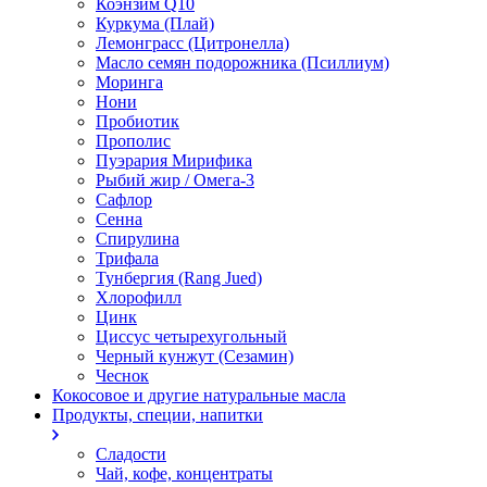
Коэнзим Q10
Куркума (Плай)
Лемонграсс (Цитронелла)
Масло семян подорожника (Псиллиум)
Моринга
Нони
Пробиотик
Прополис
Пуэрария Мирифика
Рыбий жир / Омега-3
Сафлор
Сенна
Спирулина
Трифала
Тунбергия (Rang Jued)
Хлорофилл
Цинк
Циссус четырехугольный
Черный кунжут (Сезамин)
Чеснок
Кокосовое и другие натуральные масла
Продукты, специи, напитки
Сладости
Чай, кофе, концентраты