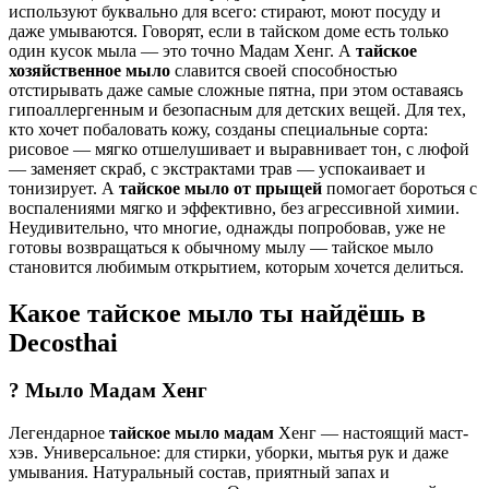
используют буквально для всего: стирают, моют посуду и
даже умываются. Говорят, если в тайском доме есть только
один кусок мыла — это точно Мадам Хенг. А
тайское
хозяйственное мыло
славится своей способностью
отстирывать даже самые сложные пятна, при этом оставаясь
гипоаллергенным и безопасным для детских вещей. Для тех,
кто хочет побаловать кожу, созданы специальные сорта:
рисовое — мягко отшелушивает и выравнивает тон, с люфой
— заменяет скраб, с экстрактами трав — успокаивает и
тонизирует. А
тайское мыло от прыщей
помогает бороться с
воспалениями мягко и эффективно, без агрессивной химии.
Неудивительно, что многие, однажды попробовав, уже не
готовы возвращаться к обычному мылу — тайское мыло
становится любимым открытием, которым хочется делиться.
Какое тайское мыло ты найдёшь в
Decosthai
? Мыло Мадам Хенг
Легендарное
тайское мыло мадам
Хенг — настоящий маст-
хэв. Универсальное: для стирки, уборки, мытья рук и даже
умывания. Натуральный состав, приятный запах и