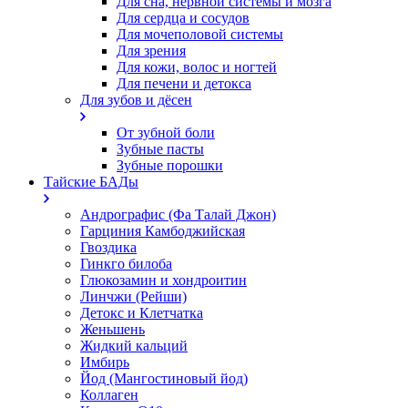
Для сна, нервной системы и мозга
Для сердца и сосудов
Для мочеполовой системы
Для зрения
Для кожи, волос и ногтей
Для печени и детокса
Для зубов и дёсен
От зубной боли
Зубные пасты
Зубные порошки
Тайские БАДы
Андрографис (Фа Талай Джон)
Гарциния Камбоджийская
Гвоздика
Гинкго билоба
Глюкозамин и хондроитин
Линчжи (Рейши)
Детокс и Клетчатка
Женьшень
Жидкий кальций
Имбирь
Йод (Мангостиновый йод)
Коллаген