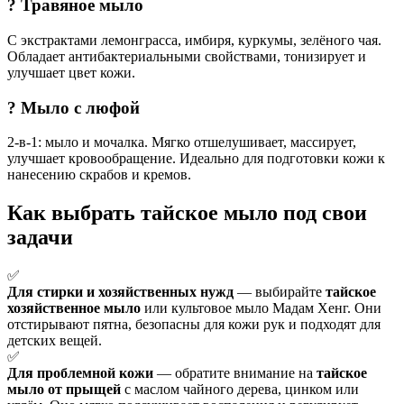
? Травяное мыло
С экстрактами лемонграсса, имбиря, куркумы, зелёного чая.
Обладает антибактериальными свойствами, тонизирует и
улучшает цвет кожи.
? Мыло с люфой
2-в-1: мыло и мочалка. Мягко отшелушивает, массирует,
улучшает кровообращение. Идеально для подготовки кожи к
нанесению скрабов и кремов.
Как выбрать тайское мыло под свои
задачи
✅
Для стирки и хозяйственных нужд
— выбирайте
тайское
хозяйственное мыло
или культовое мыло Мадам Хенг. Они
отстирывают пятна, безопасны для кожи рук и подходят для
детских вещей.
✅
Для проблемной кожи
— обратите внимание на
тайское
мыло от прыщей
с маслом чайного дерева, цинком или