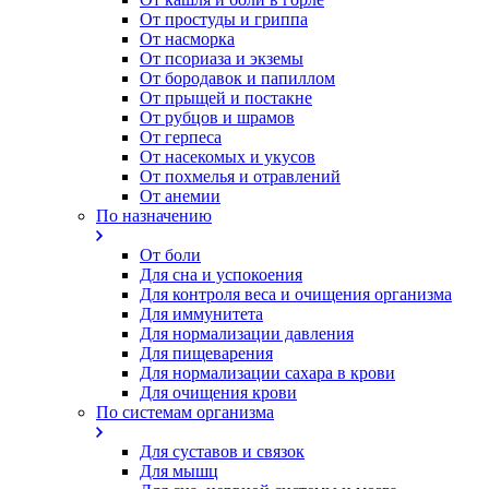
От простуды и гриппа
От насморка
Oт псориаза и экземы
От бородавок и папиллом
От прыщей и постакне
От рубцов и шрамов
От герпеса
От насекомых и укусов
От похмелья и отравлений
От анемии
По назначению
От боли
Для сна и успокоения
Для контроля веса и очищения организма
Для иммунитета
Для нормализации давления
Для пищеварения
Для нормализации сахара в крови
Для очищения крови
По системам организма
Для суставов и связок
Для мышц