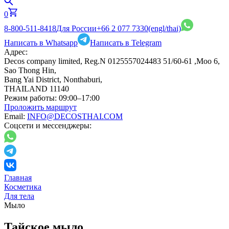
0
8-800-511-8418
Для России
+66 2 077 7330
(engl/thai)
Написать в Whatsapp
Написать в Telegram
Адрес:
Decos company limited, Reg.N 0125557024483 51/60-61 ,Moo 6,
Sao Thong Hin,
Bang Yai District, Nonthaburi,
THAILAND 11140
Режим работы:
09:00–17:00
Проложить маршрут
Email:
INFO@DECOSTHAI.COM
Соцсети и мессенджеры:
Главная
Косметика
Для тела
Мыло
Тайское мыло