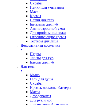
Скрабы
Пенки для умывания
Маски
Кремы
Патчи для глаз
Бальзамы для губ
Антивозрастной уход
Для проблемной кожи
Oтбеливающие кремы
Тестеры для лица
Декоративная косметика
Пудры
Тинты для губ
Блески для губ
Для тела
Мыло
Гели для душа
Скрабы
Кремы, лосьоны, баттеры
Масла
Дезодоранты
Для рук и ног
Для интимной гигиены