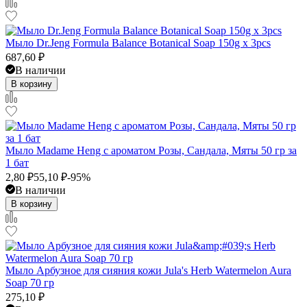
Мыло Dr.Jeng Formula Balance Botanical Soap 150g x 3pcs
687,60
₽
В наличии
В корзину
Мыло Madame Heng с ароматом Розы, Сандала, Мяты 50 гр за
1 бат
2,80
₽
55,10
₽
-95%
В наличии
В корзину
Мыло Арбузное для сияния кожи Jula's Herb Watermelon Aura
Soap 70 гр
275,10
₽