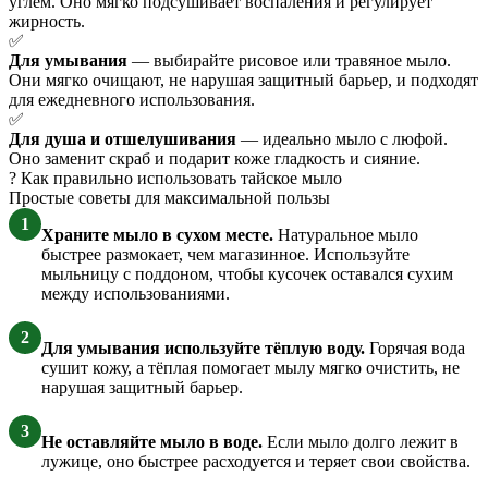
углём. Оно мягко подсушивает воспаления и регулирует
жирность.
✅
Для умывания
— выбирайте рисовое или травяное мыло.
Они мягко очищают, не нарушая защитный барьер, и подходят
для ежедневного использования.
✅
Для душа и отшелушивания
— идеально мыло с люфой.
Оно заменит скраб и подарит коже гладкость и сияние.
?
Как правильно использовать тайское мыло
Простые советы для максимальной пользы
1
Храните мыло в сухом месте.
Натуральное мыло
быстрее размокает, чем магазинное. Используйте
мыльницу с поддоном, чтобы кусочек оставался сухим
между использованиями.
2
Для умывания используйте тёплую воду.
Горячая вода
сушит кожу, а тёплая помогает мылу мягко очистить, не
нарушая защитный барьер.
3
Не оставляйте мыло в воде.
Если мыло долго лежит в
лужице, оно быстрее расходуется и теряет свои свойства.