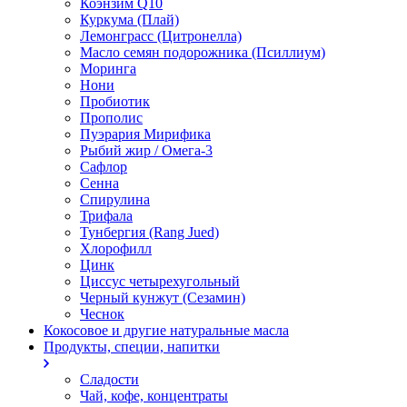
Коэнзим Q10
Куркума (Плай)
Лемонграсс (Цитронелла)
Масло семян подорожника (Псиллиум)
Моринга
Нони
Пробиотик
Прополис
Пуэрария Мирифика
Рыбий жир / Омега-3
Сафлор
Сенна
Спирулина
Трифала
Тунбергия (Rang Jued)
Хлорофилл
Цинк
Циссус четырехугольный
Черный кунжут (Сезамин)
Чеснок
Кокосовое и другие натуральные масла
Продукты, специи, напитки
Сладости
Чай, кофе, концентраты