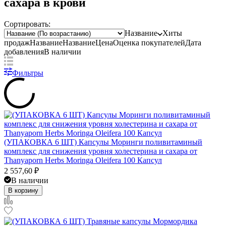
сахара в крови
Сортировать:
Название
Хиты
продаж
Название
Название
Цена
Оценка
покупателей
Дата
добавления
В наличии
Фильтры
(УПАКОВКА 6 ШТ) Капсулы Моринги поливитаминый
комплекс для снижения уровня холестерина и сахара от
Thanyaporn Herbs Moringa Oleifera 100 Капсул
2 557,60
₽
В наличии
В корзину