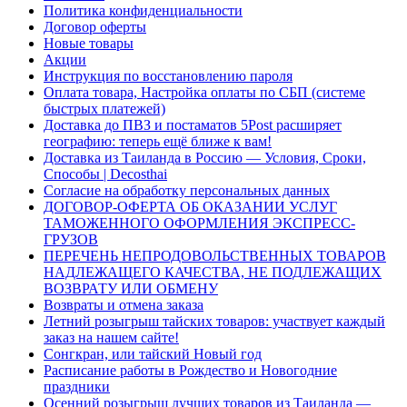
Политика конфиденциальности
Договор оферты
Новые товары
Акции
Инструкция по восстановлению пароля
Оплата товара, Настройка оплаты по СБП (системе
быстрых платежей)
Доставка до ПВЗ и постаматов 5Post расширяет
географию: теперь ещё ближе к вам!
Доставка из Таиланда в Россию — Условия, Сроки,
Способы | Decosthai
Согласие на обработку персональных данных
ДОГОВОР-ОФЕРТА ОБ ОКАЗАНИИ УСЛУГ
ТАМОЖЕННОГО ОФОРМЛЕНИЯ ЭКСПРЕСС-
ГРУЗОВ
ПЕРЕЧЕНЬ НЕПРОДОВОЛЬСТВЕННЫХ ТОВАРОВ
НАДЛЕЖАЩЕГО КАЧЕСТВА, НЕ ПОДЛЕЖАЩИХ
ВОЗВРАТУ ИЛИ ОБМЕНУ
Возвраты и отмена заказа
Летний розыгрыш тайских товаров: участвует каждый
заказ на нашем сайте!
Сонгкран, или тайский Новый год
Расписание работы в Рождество и Новогодние
праздники
Осенний розыгрыш лучших товаров из Таиланда —