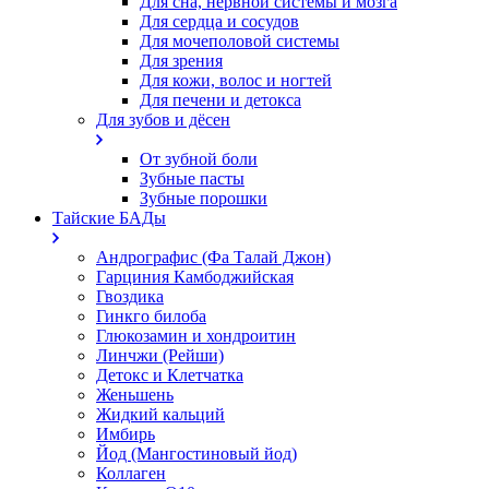
Для сна, нервной системы и мозга
Для сердца и сосудов
Для мочеполовой системы
Для зрения
Для кожи, волос и ногтей
Для печени и детокса
Для зубов и дёсен
От зубной боли
Зубные пасты
Зубные порошки
Тайские БАДы
Андрографис (Фа Талай Джон)
Гарциния Камбоджийская
Гвоздика
Гинкго билоба
Глюкозамин и хондроитин
Линчжи (Рейши)
Детокс и Клетчатка
Женьшень
Жидкий кальций
Имбирь
Йод (Мангостиновый йод)
Коллаген