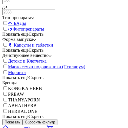
до
Тип препарата
🌱 БАДы
🌿Фитопрепараты
Показать ещё
Скрыть
Форма выпуска
💊 Капсулы и таблетки
Показать ещё
Скрыть
Действующее вещество
Детокс и Клетчатка
Масло семян подорожника (Псиллиум)
Моринга
Показать ещё
Скрыть
Бренд
KONGKA HERB
PREAW
THANYAPORN
ABHAI HERB
HERBAL ONE
Показать ещё
Скрыть
Показать
Сбросить фильтр