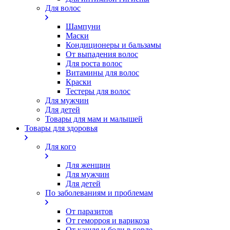
Для волос
Шампуни
Маски
Кондиционеры и бальзамы
От выпадения волос
Для роста волос
Витамины для волос
Краски
Тестеры для волос
Для мужчин
Для детей
Товары для мам и малышей
Товары для здоровья
Для кого
Для женщин
Для мужчин
Для детей
По заболеваниям и проблемам
От паразитов
Oт геморроя и варикоза
От кашля и боли в горле