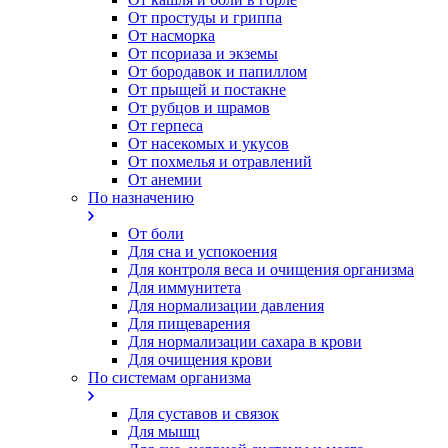
От простуды и гриппа
От насморка
Oт псориаза и экземы
От бородавок и папиллом
От прыщей и постакне
От рубцов и шрамов
От герпеса
От насекомых и укусов
От похмелья и отравлений
От анемии
По назначению
От боли
Для сна и успокоения
Для контроля веса и очищения организма
Для иммунитета
Для нормализации давления
Для пищеварения
Для нормализации сахара в крови
Для очищения крови
По системам организма
Для суставов и связок
Для мышц