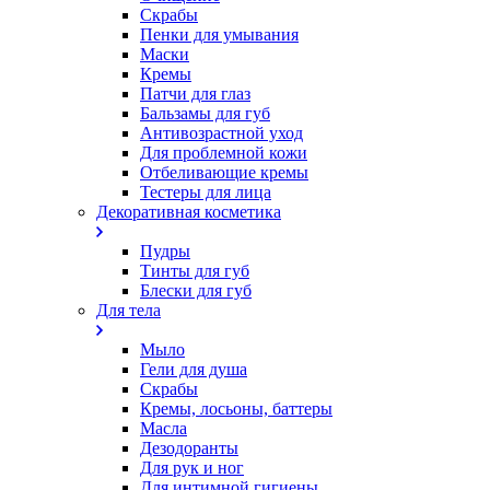
Скрабы
Пенки для умывания
Маски
Кремы
Патчи для глаз
Бальзамы для губ
Антивозрастной уход
Для проблемной кожи
Oтбеливающие кремы
Тестеры для лица
Декоративная косметика
Пудры
Тинты для губ
Блески для губ
Для тела
Мыло
Гели для душа
Скрабы
Кремы, лосьоны, баттеры
Масла
Дезодоранты
Для рук и ног
Для интимной гигиены