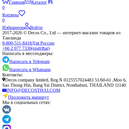
Главная
Каталог
0
Корзина
0
Избранное
Войти
2017-2026 © Decos Co., Ltd — интернет-магазин товаров из
Таиланда
8-800-511-8418
Для России
+66 2 077 7330
(engl/thai)
Написать в мессенджеры:
Написать в Telegram
Написать в Whatsapp
Контакты:
Decos company limited, Reg.N 0125557024483 51/60-61 ,Moo 6,
Sao Thong Hin, Bang Yai District, Nonthaburi, THAILAND 11140
INFO@DECOSTHAI.COM
Проложить маршрут
Мы в социальных сетях: