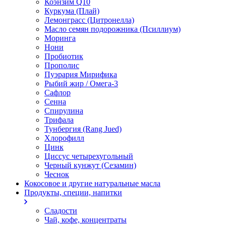
Коэнзим Q10
Куркума (Плай)
Лемонграсс (Цитронелла)
Масло семян подорожника (Псиллиум)
Моринга
Нони
Пробиотик
Прополис
Пуэрария Мирифика
Рыбий жир / Омега-3
Сафлор
Сенна
Спирулина
Трифала
Тунбергия (Rang Jued)
Хлорофилл
Цинк
Циссус четырехугольный
Черный кунжут (Сезамин)
Чеснок
Кокосовое и другие натуральные масла
Продукты, специи, напитки
Сладости
Чай, кофе, концентраты