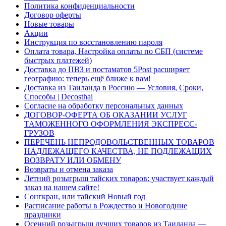
Политика конфиденциальности
Договор оферты
Новые товары
Акции
Инструкция по восстановлению пароля
Оплата товара, Настройка оплаты по СБП (системе
быстрых платежей)
Доставка до ПВЗ и постаматов 5Post расширяет
географию: теперь ещё ближе к вам!
Доставка из Таиланда в Россию — Условия, Сроки,
Способы | Decosthai
Согласие на обработку персональных данных
ДОГОВОР-ОФЕРТА ОБ ОКАЗАНИИ УСЛУГ
ТАМОЖЕННОГО ОФОРМЛЕНИЯ ЭКСПРЕСС-
ГРУЗОВ
ПЕРЕЧЕНЬ НЕПРОДОВОЛЬСТВЕННЫХ ТОВАРОВ
НАДЛЕЖАЩЕГО КАЧЕСТВА, НЕ ПОДЛЕЖАЩИХ
ВОЗВРАТУ ИЛИ ОБМЕНУ
Возвраты и отмена заказа
Летний розыгрыш тайских товаров: участвует каждый
заказ на нашем сайте!
Сонгкран, или тайский Новый год
Расписание работы в Рождество и Новогодние
праздники
Осенний розыгрыш лучших товаров из Таиланда —