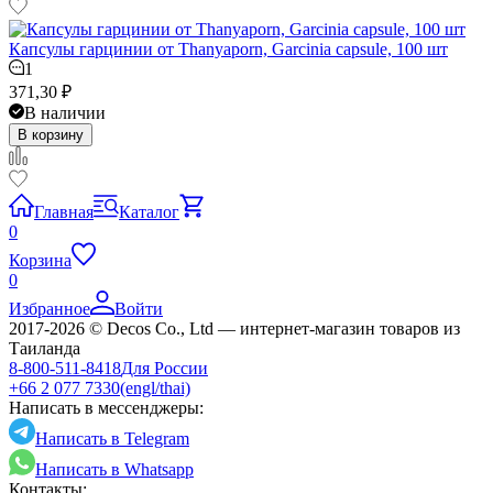
Капсулы гарцинии от Thanyaporn, Garcinia capsule, 100 шт
1
371,30
₽
В наличии
В корзину
Главная
Каталог
0
Корзина
0
Избранное
Войти
2017-2026 © Decos Co., Ltd — интернет-магазин товаров из
Таиланда
8-800-511-8418
Для России
+66 2 077 7330
(engl/thai)
Написать в мессенджеры:
Написать в Telegram
Написать в Whatsapp
Контакты: