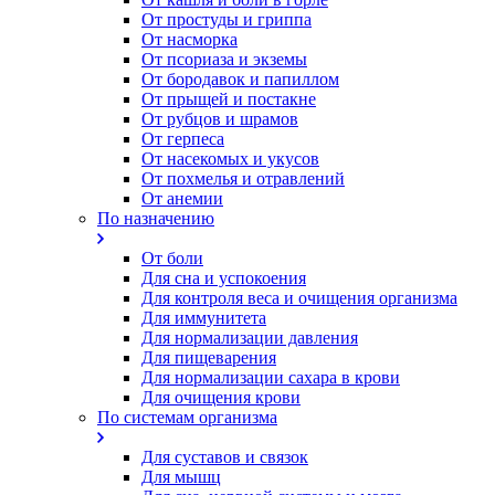
От простуды и гриппа
От насморка
Oт псориаза и экземы
От бородавок и папиллом
От прыщей и постакне
От рубцов и шрамов
От герпеса
От насекомых и укусов
От похмелья и отравлений
От анемии
По назначению
От боли
Для сна и успокоения
Для контроля веса и очищения организма
Для иммунитета
Для нормализации давления
Для пищеварения
Для нормализации сахара в крови
Для очищения крови
По системам организма
Для суставов и связок
Для мышц