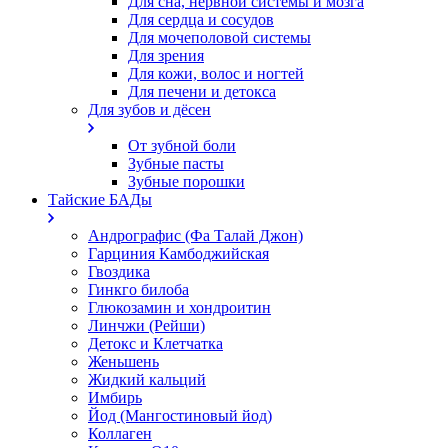
Для сна, нервной системы и мозга
Для сердца и сосудов
Для мочеполовой системы
Для зрения
Для кожи, волос и ногтей
Для печени и детокса
Для зубов и дёсен
От зубной боли
Зубные пасты
Зубные порошки
Тайские БАДы
Андрографис (Фа Талай Джон)
Гарциния Камбоджийская
Гвоздика
Гинкго билоба
Глюкозамин и хондроитин
Линчжи (Рейши)
Детокс и Клетчатка
Женьшень
Жидкий кальций
Имбирь
Йод (Мангостиновый йод)
Коллаген