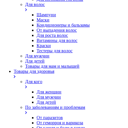
Для волос
Шампуни
Маски
Кондиционеры и бальзамы
От выпадения волос
Для роста волос
Витамины для волос
Краски
Тестеры для волос
Для мужчин
Для детей
Товары для мам и малышей
Товары для здоровья
Для кого
Для женщин
Для мужчин
Для детей
По заболеваниям и проблемам
От паразитов
Oт геморроя и варикоза
От кашля и боли в горле