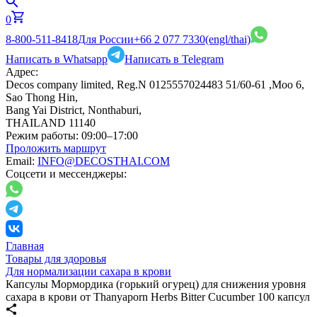
0
8-800-511-8418
Для России
+66 2 077 7330
(engl/thai)
Написать в Whatsapp
Написать в Telegram
Адрес:
Decos company limited, Reg.N 0125557024483 51/60-61 ,Moo 6,
Sao Thong Hin,
Bang Yai District, Nonthaburi,
THAILAND 11140
Режим работы:
09:00–17:00
Проложить маршрут
Email:
INFO@DECOSTHAI.COM
Соцсети и мессенджеры:
Главная
Товары для здоровья
Для нормализации сахара в крови
Капсулы Мормордика (горький огурец) для снижения уровня
сахара в крови от Thanyaporn Herbs Bitter Cucumber 100 капсул