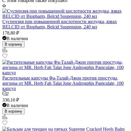
C этим товаром также покупают
Суспензия при повышенной кислотности желудка, язвах
BELCID от Biopharm, Belcid Suspension, 240 мл
178,80
₽
В наличии
В корзину
Растительные капсулы Фа-Талай-Джон против простуды,
ангины от MR. Herb Fah Talai Jone Androgphis Paniculate, 100
капсул
2
330,10
₽
В наличии
В корзину