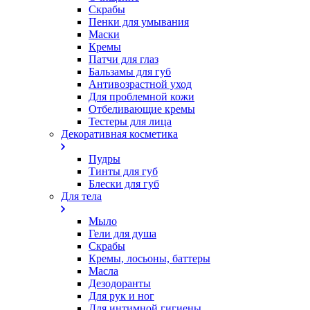
Скрабы
Пенки для умывания
Маски
Кремы
Патчи для глаз
Бальзамы для губ
Антивозрастной уход
Для проблемной кожи
Oтбеливающие кремы
Тестеры для лица
Декоративная косметика
Пудры
Тинты для губ
Блески для губ
Для тела
Мыло
Гели для душа
Скрабы
Кремы, лосьоны, баттеры
Масла
Дезодоранты
Для рук и ног
Для интимной гигиены