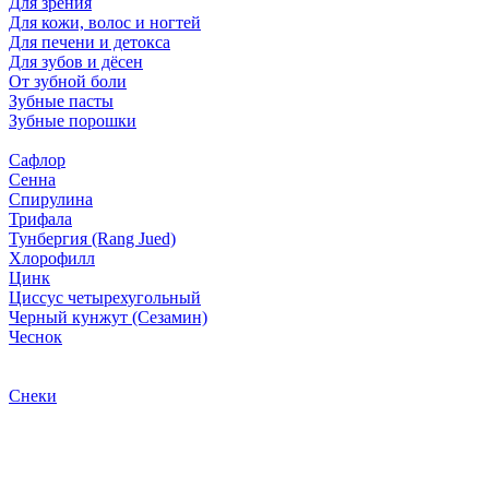
Для зрения
Для кожи, волос и ногтей
Для печени и детокса
Для зубов и дёсен
От зубной боли
Зубные пасты
Зубные порошки
Сафлор
Сенна
Спирулина
Трифала
Тунбергия (Rang Jued)
Хлорофилл
Цинк
Циссус четырехугольный
Черный кунжут (Сезамин)
Чеснок
Снеки