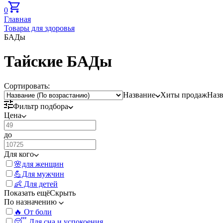
0
Главная
Товары для здоровья
БАДы
Тайские БАДы
Сортировать:
Название
Хиты продаж
Наз
Фильтр подбора
Цена
до
Для кого
🌸для женщин
💪Для мужчин
👶 Для детей
Показать ещё
Скрыть
По назначению
🔥 От боли
😴 Для сна и успокоения