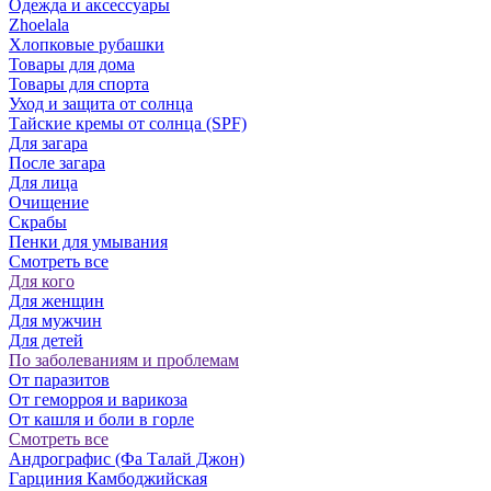
Одежда и аксессуары
Zhoelala
Хлопковые рубашки
Товары для дома
Товары для спорта
Уход и защита от солнца
Тайские кремы от солнца (SPF)
Для загара
После загара
Для лица
Очищение
Скрабы
Пенки для умывания
Смотреть все
Для кого
Для женщин
Для мужчин
Для детей
По заболеваниям и проблемам
От паразитов
Oт геморроя и варикоза
От кашля и боли в горле
Смотреть все
Андрографис (Фа Талай Джон)
Гарциния Камбоджийская