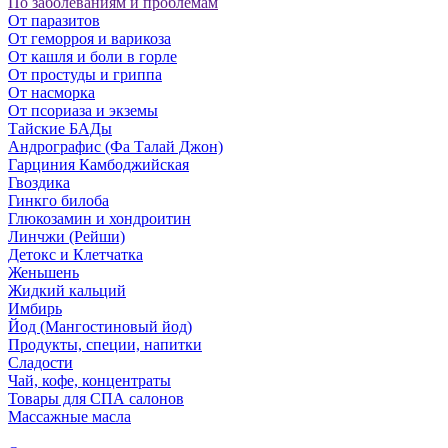
По заболеваниям и проблемам
От паразитов
Oт геморроя и варикоза
От кашля и боли в горле
От простуды и гриппа
От насморка
Oт псориаза и экземы
Тайские БАДы
Андрографис (Фа Талай Джон)
Гарциния Камбоджийская
Гвоздика
Гинкго билоба
Глюкозамин и хондроитин
Линчжи (Рейши)
Детокс и Клетчатка
Женьшень
Жидкий кальций
Имбирь
Йод (Мангостиновый йод)
Продукты, специи, напитки
Сладости
Чай, кофе, концентраты
Товары для СПА салонов
Массажные масла