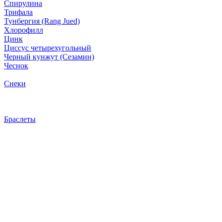
Спирулина
Трифала
Тунбергия (Rang Jued)
Хлорофилл
Цинк
Циссус четырехугольный
Черный кунжут (Сезамин)
Чеснок
Снеки
Браслеты