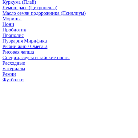
Куркума (Плай)
Лемонграсс (Цитронелла)
Масло семян подорожника (Псиллиум)
Моринга
Нони
Пробиотик
Прополис
Пуэрария Мирифика
Рыбий жир / Омега-3
Рисовая лапша
Специи, соусы и тайские пасты
Расходные
материалы
Ремни
Футболки