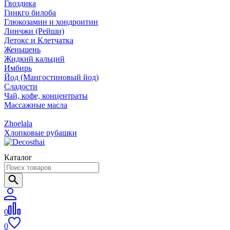
Гвоздика
Гинкго билоба
Глюкозамин и хондроитин
Линчжи (Рейши)
Детокс и Клетчатка
Женьшень
Жидкий кальций
Имбирь
Йод (Мангостиновый йод)
Сладости
Чай, кофе, концентраты
Массажные масла
Zhoelala
Хлопковые рубашки
Каталог
0
0