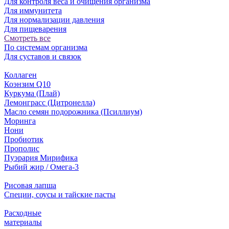
Для контроля веса и очищения организма
Для иммунитета
Для нормализации давления
Для пищеварения
Смотреть все
По системам организма
Для суставов и связок
Коллаген
Коэнзим Q10
Куркума (Плай)
Лемонграсс (Цитронелла)
Масло семян подорожника (Псиллиум)
Моринга
Нони
Пробиотик
Прополис
Пуэрария Мирифика
Рыбий жир / Омега-3
Рисовая лапша
Специи, соусы и тайские пасты
Расходные
материалы