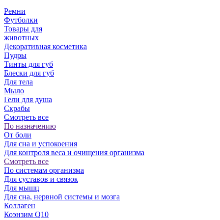
Ремни
Футболки
Товары для
животных
Декоративная косметика
Пудры
Тинты для губ
Блески для губ
Для тела
Мыло
Гели для душа
Скрабы
Смотреть все
По назначению
От боли
Для сна и успокоения
Для контроля веса и очищения организма
Смотреть все
По системам организма
Для суставов и связок
Для мышц
Для сна, нервной системы и мозга
Коллаген
Коэнзим Q10