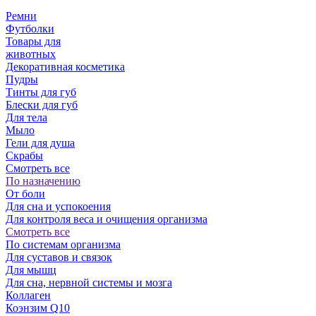
Ремни
Футболки
Товары для
животных
Декоративная косметика
Пудры
Тинты для губ
Блески для губ
Для тела
Мыло
Гели для душа
Скрабы
Смотреть все
По назначению
От боли
Для сна и успокоения
Для контроля веса и очищения организма
Смотреть все
По системам организма
Для суставов и связок
Для мышц
Для сна, нервной системы и мозга
Коллаген
Коэнзим Q10