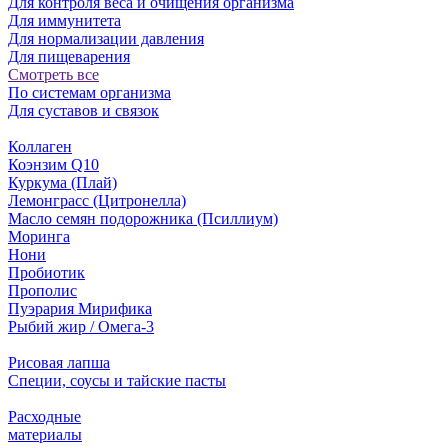
Для контроля веса и очищения организма
Для иммунитета
Для нормализации давления
Для пищеварения
Смотреть все
По системам организма
Для суставов и связок
Коллаген
Коэнзим Q10
Куркума (Плай)
Лемонграсс (Цитронелла)
Масло семян подорожника (Псиллиум)
Моринга
Нони
Пробиотик
Прополис
Пуэрария Мирифика
Рыбий жир / Омега-3
Рисовая лапша
Специи, соусы и тайские пасты
Расходные
материалы