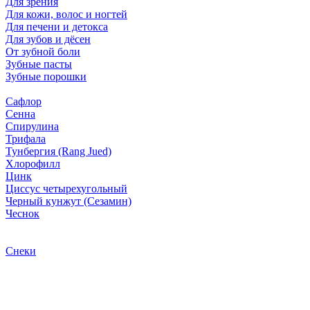
Для зрения
Для кожи, волос и ногтей
Для печени и детокса
Для зубов и дёсен
От зубной боли
Зубные пасты
Зубные порошки
Сафлор
Сенна
Спирулина
Трифала
Тунбергия (Rang Jued)
Хлорофилл
Цинк
Циссус четырехугольный
Черный кунжут (Сезамин)
Чеснок
Снеки