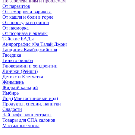
По заболеваниям и проблемам
От паразитов
Oт геморроя и варикоза
От кашля и боли в горле
От простуды и гриппа
От насморка
Oт псориаза и экземы
Тайские БАДы
Андрографис (Фа Талай Джон)
Гарциния Камбоджийская
Гвоздика
Гинкго билоба
Глюкозамин и хондроитин
Линчжи (Рейши)
Детокс и Клетчатка
Женьшень
Жидкий кальций
Имбирь
Йод (Мангостиновый йод)
Продукты, специи, напитки
Сладости
Чай, кофе, концентраты
Товары для СПА салонов
Массажные масла