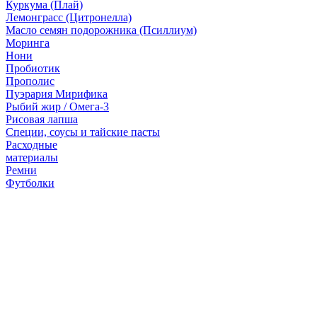
Куркума (Плай)
Лемонграсс (Цитронелла)
Масло семян подорожника (Псиллиум)
Моринга
Нони
Пробиотик
Прополис
Пуэрария Мирифика
Рыбий жир / Омега-3
Рисовая лапша
Специи, соусы и тайские пасты
Расходные
материалы
Ремни
Футболки