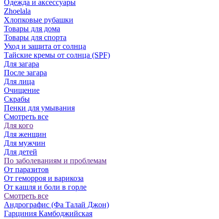
Одежда и аксессуары
Zhoelala
Хлопковые рубашки
Товары для дома
Товары для спорта
Уход и защита от солнца
Тайские кремы от солнца (SPF)
Для загара
После загара
Для лица
Очищение
Скрабы
Пенки для умывания
Смотреть все
Для кого
Для женщин
Для мужчин
Для детей
По заболеваниям и проблемам
От паразитов
Oт геморроя и варикоза
От кашля и боли в горле
Смотреть все
Андрографис (Фа Талай Джон)
Гарциния Камбоджийская