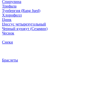
Спирулина
Трифала
Тунбергия (Rang Jued)
Хлорофилл
Цинк
Циссус четырехугольный
Черный кунжут (Сезамин)
Чеснок
Снеки
Браслеты