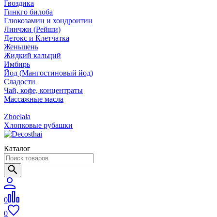
Гвоздика
Гинкго билоба
Глюкозамин и хондроитин
Линчжи (Рейши)
Детокс и Клетчатка
Женьшень
Жидкий кальций
Имбирь
Йод (Мангостиновый йод)
Сладости
Чай, кофе, концентраты
Массажные масла
Zhoelala
Хлопковые рубашки
Каталог
0
0