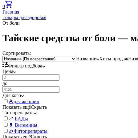
0
Главная
Товары для здоровья
От боли
Тайские средства от боли — м
Сортировать:
Название
Хиты продаж
Наз
Фильтр подбора
Цена
до
Для кого
🌸для женщин
Показать ещё
Скрыть
Тип препарата
🌱 БАДы
💊 Витамины
🌿Фитопрепараты
Показать ещё
Скрыть