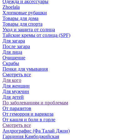
Одежда и аксессуары
Zhoelala
Хлопковые рубашки
Товары для дома
Товары для спорта
Уход и защита от солнца
Тайские кремы от солнца (SPF)
Для загара
После загара
Для лица
Очищение
Скрабы
Пенки для умывания
Смотреть все
Для кого
Для женщин
Для мужчин
Для детей
По заболеваниям и проблемам
От паразитов
Oт геморроя и варикоза
От кашля и боли в горле
Смотреть все
Андрографис (Фа Талай Джон)
Гарциния Камбоджийская