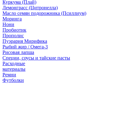
Куркума (Плай)
Лемонграсс (Цитронелла)
Масло семян подорожника (Псиллиум)
Моринга
Нони
Пробиотик
Прополис
Пуэрария Мирифика
Рыбий жир / Омега-3
Рисовая лапша
Специи, соусы и тайские пасты
Расходные
материалы
Ремни
Футболки