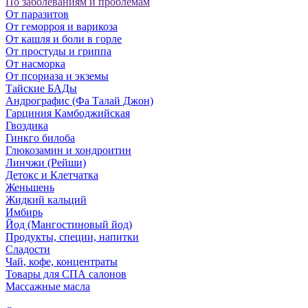
По заболеваниям и проблемам
От паразитов
Oт геморроя и варикоза
От кашля и боли в горле
От простуды и гриппа
От насморка
Oт псориаза и экземы
Тайские БАДы
Андрографис (Фа Талай Джон)
Гарциния Камбоджийская
Гвоздика
Гинкго билоба
Глюкозамин и хондроитин
Линчжи (Рейши)
Детокс и Клетчатка
Женьшень
Жидкий кальций
Имбирь
Йод (Мангостиновый йод)
Продукты, специи, напитки
Сладости
Чай, кофе, концентраты
Товары для СПА салонов
Массажные масла