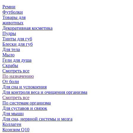
Ремни
Футболки
Товары для
животных
Декоративная косметика
Пудры
Тинты для губ
Блески для губ
Для тела
Мыло
Гели для душа
Скрабы
Смотреть все
По назначению
От боли
Для сна и успокоения
Для контроля веса и очищения организма
Смотреть все
По системам организма
Для суставов и связок
Для мышц
Для сна, нервной системы и мозга
Коллаген
Коэнзим Q10