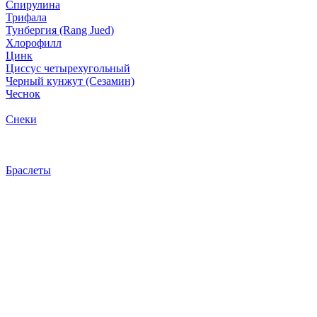
Спирулина
Трифала
Тунбергия (Rang Jued)
Хлорофилл
Цинк
Циссус четырехугольный
Черный кунжут (Сезамин)
Чеснок
Снеки
Браслеты