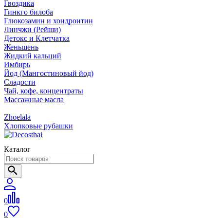
Гвоздика
Гинкго билоба
Глюкозамин и хондроитин
Линчжи (Рейши)
Детокс и Клетчатка
Женьшень
Жидкий кальций
Имбирь
Йод (Мангостиновый йод)
Сладости
Чай, кофе, концентраты
Массажные масла
Zhoelala
Хлопковые рубашки
Каталог
0
0