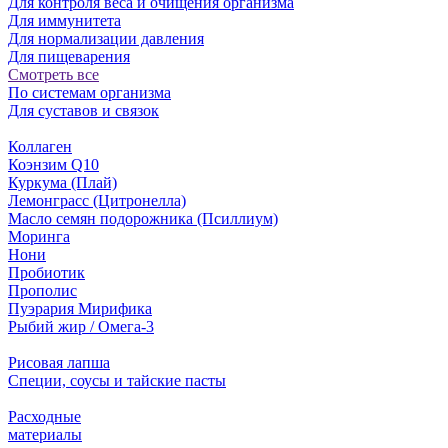
Для контроля веса и очищения организма
Для иммунитета
Для нормализации давления
Для пищеварения
Смотреть все
По системам организма
Для суставов и связок
Коллаген
Коэнзим Q10
Куркума (Плай)
Лемонграсс (Цитронелла)
Масло семян подорожника (Псиллиум)
Моринга
Нони
Пробиотик
Прополис
Пуэрария Мирифика
Рыбий жир / Омега-3
Рисовая лапша
Специи, соусы и тайские пасты
Расходные
материалы