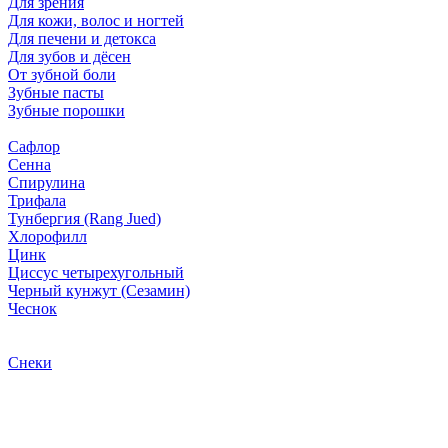
Для зрения
Для кожи, волос и ногтей
Для печени и детокса
Для зубов и дёсен
От зубной боли
Зубные пасты
Зубные порошки
Сафлор
Сенна
Спирулина
Трифала
Тунбергия (Rang Jued)
Хлорофилл
Цинк
Циссус четырехугольный
Черный кунжут (Сезамин)
Чеснок
Снеки