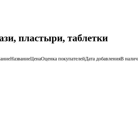
ази, пластыри, таблетки
вание
Название
Цена
Оценка
покупателей
Дата добавления
В нали