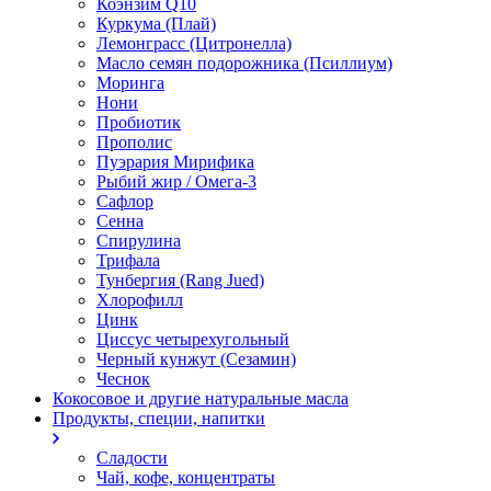
Коэнзим Q10
Куркума (Плай)
Лемонграсс (Цитронелла)
Масло семян подорожника (Псиллиум)
Моринга
Нони
Пробиотик
Прополис
Пуэрария Мирифика
Рыбий жир / Омега-3
Сафлор
Сенна
Спирулина
Трифала
Тунбергия (Rang Jued)
Хлорофилл
Цинк
Циссус четырехугольный
Черный кунжут (Сезамин)
Чеснок
Кокосовое и другие натуральные масла
Продукты, специи, напитки
Сладости
Чай, кофе, концентраты