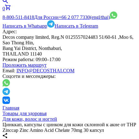
0
8-800-511-8418
Для России
+66 2 077 7330
(engl/thai)
Написать в Whatsapp
Написать в Telegram
Адрес:
Decos company limited, Reg.N 0125557024483 51/60-61 ,Moo 6,
Sao Thong Hin,
Bang Yai District, Nonthaburi,
THAILAND 11140
Режим работы:
09:00–17:00
Проложить маршрут
Email:
INFO@DECOSTHAI.COM
Соцсети и мессенджеры:
Главная
Товары для здоровья
Для кожи, волос и ногтей
Цинккап, капсулы с цинком для кожи склонной к акне от THP
Zinccap Zinc Amino Acid Chelate 70mg 30 капсул