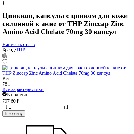
{}
Цинккап, капсулы с цинком для кожи
склонной к акне от THP Zinccap Zinc
Amino Acid Chelate 70mg 30 капсул
Написать отзыв
Бренд:
THP
Вес
78 г
Все характеристики
В наличии
797,60
₽
1
1
В корзину