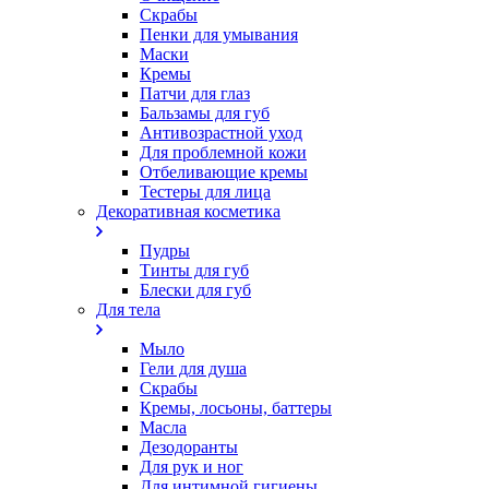
Скрабы
Пенки для умывания
Маски
Кремы
Патчи для глаз
Бальзамы для губ
Антивозрастной уход
Для проблемной кожи
Oтбеливающие кремы
Тестеры для лица
Декоративная косметика
Пудры
Тинты для губ
Блески для губ
Для тела
Мыло
Гели для душа
Скрабы
Кремы, лосьоны, баттеры
Масла
Дезодоранты
Для рук и ног
Для интимной гигиены