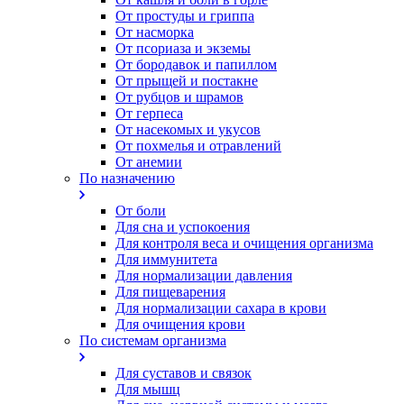
От простуды и гриппа
От насморка
Oт псориаза и экземы
От бородавок и папиллом
От прыщей и постакне
От рубцов и шрамов
От герпеса
От насекомых и укусов
От похмелья и отравлений
От анемии
По назначению
От боли
Для сна и успокоения
Для контроля веса и очищения организма
Для иммунитета
Для нормализации давления
Для пищеварения
Для нормализации сахара в крови
Для очищения крови
По системам организма
Для суставов и связок
Для мышц