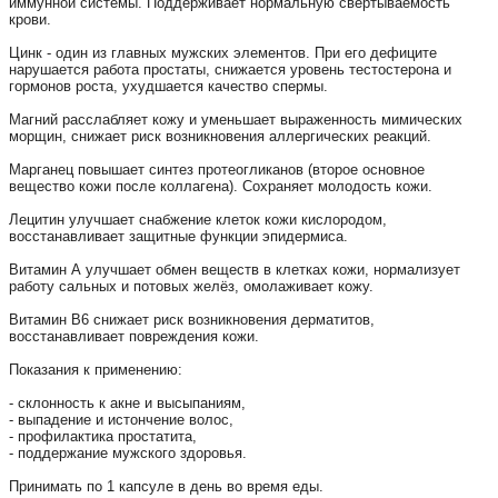
иммунной системы. Поддерживает нормальную свертываемость
крови.
⠀
Цинк - один из главных мужских элементов. При его дефиците
нарушается работа простаты, снижается уровень тестостерона и
гормонов роста, ухудшается качество спермы.
⠀
Магний расслабляет кожу и уменьшает выраженность мимических
морщин, снижает риск возникновения аллергических реакций.
⠀
Марганец повышает синтез протеогликанов (второе основное
вещество кожи после коллагена). Сохраняет молодость кожи.
⠀
Лецитин улучшает снабжение клеток кожи кислородом,
восстанавливает защитные функции эпидермиса.
⠀
Витамин А улучшает обмен веществ в клетках кожи, нормализует
работу сальных и потовых желёз, омолаживает кожу.
⠀
Витамин В6 снижает риск возникновения дерматитов,
восстанавливает повреждения кожи.
⠀
Показания к применению:
⠀
- склонность к акне и высыпаниям,
- выпадение и истончение волос,
- профилактика простатита,
- поддержание мужского здоровья.
⠀
Принимать по 1 капсуле в день во время еды.