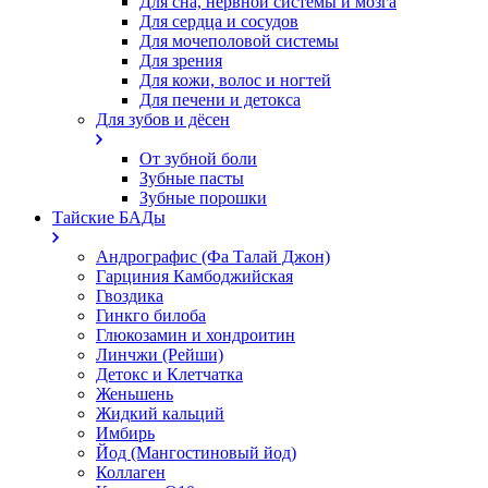
Для сна, нервной системы и мозга
Для сердца и сосудов
Для мочеполовой системы
Для зрения
Для кожи, волос и ногтей
Для печени и детокса
Для зубов и дёсен
От зубной боли
Зубные пасты
Зубные порошки
Тайские БАДы
Андрографис (Фа Талай Джон)
Гарциния Камбоджийская
Гвоздика
Гинкго билоба
Глюкозамин и хондроитин
Линчжи (Рейши)
Детокс и Клетчатка
Женьшень
Жидкий кальций
Имбирь
Йод (Мангостиновый йод)
Коллаген