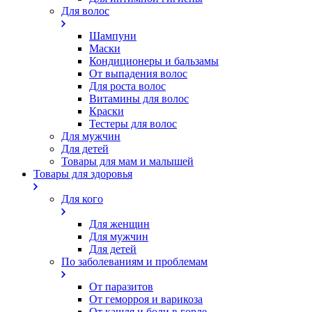
Для волос
Шампуни
Маски
Кондиционеры и бальзамы
От выпадения волос
Для роста волос
Витамины для волос
Краски
Тестеры для волос
Для мужчин
Для детей
Товары для мам и малышей
Товары для здоровья
Для кого
Для женщин
Для мужчин
Для детей
По заболеваниям и проблемам
От паразитов
Oт геморроя и варикоза
От кашля и боли в горле