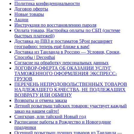
Политика конфиденциальности
Договор оферты
Новые товары
Акции
Инструкция по восстановлению пароля
Оплата товара, Настройка оплаты по СБП (системе
быстрых платежей)
Доставка до ПВЗ и постаматов 5Post расширяет
географию: теперь ещё ближе к вам!
Доставка из Таиланда в Россию — Условия, Сроки,
Способы | Decosthai
Согласие на обработку персональных данных
ДОГОВОР-ОФЕРТА ОБ ОКАЗАНИИ УСЛУГ
ТАМОЖЕННОГО ОФОРМЛЕНИЯ ЭКСПРЕСС-
ГРУЗОВ
ПЕРЕЧЕНЬ НЕПРОДОВОЛЬСТВЕННЫХ ТОВАРОВ
НАДЛЕЖАЩЕГО КАЧЕСТВА, НЕ ПОДЛЕЖАЩИХ
ВОЗВРАТУ ИЛИ ОБМЕНУ
Возвраты и отмена заказа
Летний розыгрыш тайских товаров: участвует каждый
заказ на нашем сайте!
Сонгкран, или тайский Новый год
Расписание работы в Рождество и Новогодние
праздники
Осенний розыгрыш лучших товаров из Таиланда —