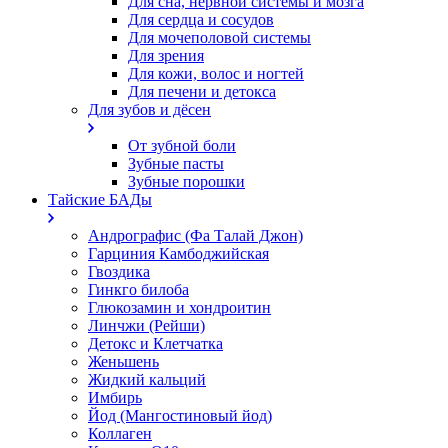
Для сна, нервной системы и мозга
Для сердца и сосудов
Для мочеполовой системы
Для зрения
Для кожи, волос и ногтей
Для печени и детокса
Для зубов и дёсен
От зубной боли
Зубные пасты
Зубные порошки
Тайские БАДы
Андрографис (Фа Талай Джон)
Гарциния Камбоджийская
Гвоздика
Гинкго билоба
Глюкозамин и хондроитин
Линчжи (Рейши)
Детокс и Клетчатка
Женьшень
Жидкий кальций
Имбирь
Йод (Мангостиновый йод)
Коллаген