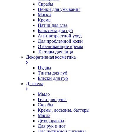
Скрабы
Пенки для умывания
Маски
Кремы
Патчи для глаз
Бальзамы для губ
Антивозрастной уход
Для проблемной кожи
Oтбеливающие кремы
Тестеры для лица
Декоративная косметика
Пудры
Тинты для губ
Блески для губ
Для тела
Мыло
Гели для душа
Скрабы
Кремы, лосьоны, баттеры
Масла
Дезодоранты
Для рук и ног
Для интимной гигиены