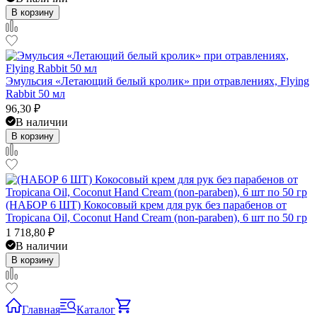
В корзину
Эмульсия «Летающий белый кролик» при отравлениях, Flying
Rabbit 50 мл
96,30
₽
В наличии
В корзину
(НАБОР 6 ШТ) Кокосовый крем для рук без парабенов от
Tropicana Oil, Coconut Hand Cream (non-paraben), 6 шт по 50 гр
1 718,80
₽
В наличии
В корзину
Главная
Каталог