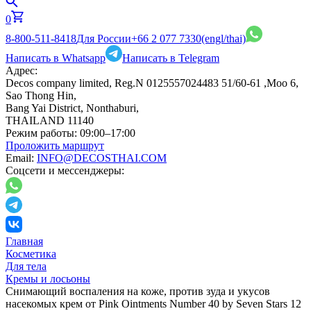
0
8-800-511-8418
Для России
+66 2 077 7330
(engl/thai)
Написать в Whatsapp
Написать в Telegram
Адрес:
Decos company limited, Reg.N 0125557024483 51/60-61 ,Moo 6,
Sao Thong Hin,
Bang Yai District, Nonthaburi,
THAILAND 11140
Режим работы:
09:00–17:00
Проложить маршрут
Email:
INFO@DECOSTHAI.COM
Соцсети и мессенджеры:
Главная
Косметика
Для тела
Кремы и лосьоны
Снимающий воспаления на коже, против зуда и укусов
насекомых крем от Pink Ointments Number 40 by Seven Stars 12