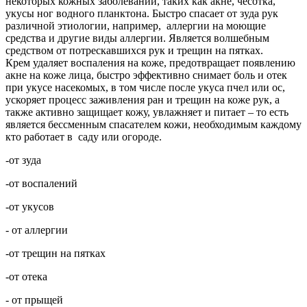
некоторых кожных заболеваний, таких как акне, чесотка,
укусы ног водного планктона. Быстро спасает от зуда рук
различной этиологии, например, аллергии на моющие
средства и другие виды аллергии. Является волшебным
средством от потрескавшихся рук и трещин на пятках.
Крем удаляет воспаления на коже, предотвращает появлению
акне на коже лица, быстро эффективно снимает боль и отек
при укусе насекомых, в том числе после укуса пчел или ос,
ускоряет процесс заживления ран и трещин на коже рук, а
также активно защищает кожу, увлажняет и питает – то есть
является бессменным спасателем кожи, необходимым каждому
кто работает в саду или огороде.
-от зуда
-от воспалений
-от укусов
- от аллергии
-от трещин на пятках
-от отека
- от прыщей