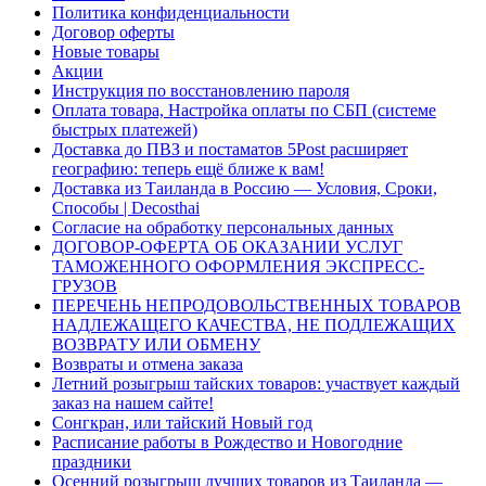
Политика конфиденциальности
Договор оферты
Новые товары
Акции
Инструкция по восстановлению пароля
Оплата товара, Настройка оплаты по СБП (системе
быстрых платежей)
Доставка до ПВЗ и постаматов 5Post расширяет
географию: теперь ещё ближе к вам!
Доставка из Таиланда в Россию — Условия, Сроки,
Способы | Decosthai
Согласие на обработку персональных данных
ДОГОВОР-ОФЕРТА ОБ ОКАЗАНИИ УСЛУГ
ТАМОЖЕННОГО ОФОРМЛЕНИЯ ЭКСПРЕСС-
ГРУЗОВ
ПЕРЕЧЕНЬ НЕПРОДОВОЛЬСТВЕННЫХ ТОВАРОВ
НАДЛЕЖАЩЕГО КАЧЕСТВА, НЕ ПОДЛЕЖАЩИХ
ВОЗВРАТУ ИЛИ ОБМЕНУ
Возвраты и отмена заказа
Летний розыгрыш тайских товаров: участвует каждый
заказ на нашем сайте!
Сонгкран, или тайский Новый год
Расписание работы в Рождество и Новогодние
праздники
Осенний розыгрыш лучших товаров из Таиланда —