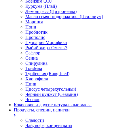
Коэнзим Q10
Куркума (Плай)
Лемонграсс (Цитронелла)
Масло семян подорожника (Псиллиум)
Моринга
Нони
Пробиотик
Прополис
Пуэрария Мирифика
Рыбий жир / Омега-3
Сафлор
Сенна
Спирулина
Трифала
Тунбергия (Rang Jued)
Хлорофилл
Цинк
Циссус четырехугольный
Черный кунжут (Сезамин)
Чеснок
Кокосовое и другие натуральные масла
Продукты, специи, напитки
Сладости
Чай, кофе, концентраты