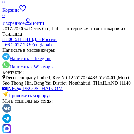
0
Корзина
0
Избранное
Войти
2017-2026 © Decos Co., Ltd — интернет-магазин товаров из
Таиланда
8-800-511-8418
Для России
+66 2 077 7330
(engl/thai)
Написать в мессенджеры:
Написать в Telegram
Написать в Whatsapp
Контакты:
Decos company limited, Reg.N 0125557024483 51/60-61 ,Moo 6,
Sao Thong Hin, Bang Yai District, Nonthaburi, THAILAND 11140
INFO@DECOSTHAI.COM
Проложить маршрут
Мы в социальных сетях: