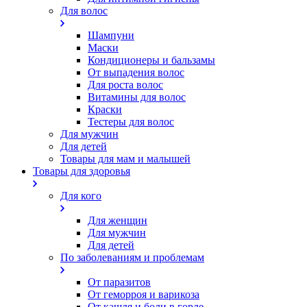
Для волос
Шампуни
Маски
Кондиционеры и бальзамы
От выпадения волос
Для роста волос
Витамины для волос
Краски
Тестеры для волос
Для мужчин
Для детей
Товары для мам и малышей
Товары для здоровья
Для кого
Для женщин
Для мужчин
Для детей
По заболеваниям и проблемам
От паразитов
Oт геморроя и варикоза
От кашля и боли в горле