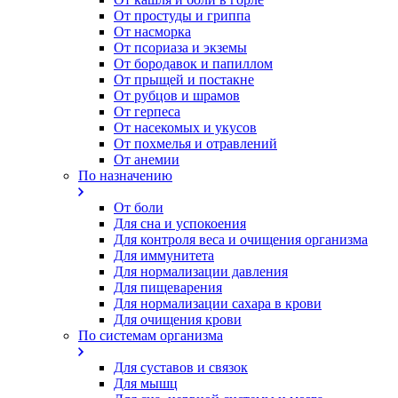
От простуды и гриппа
От насморка
Oт псориаза и экземы
От бородавок и папиллом
От прыщей и постакне
От рубцов и шрамов
От герпеса
От насекомых и укусов
От похмелья и отравлений
От анемии
По назначению
От боли
Для сна и успокоения
Для контроля веса и очищения организма
Для иммунитета
Для нормализации давления
Для пищеварения
Для нормализации сахара в крови
Для очищения крови
По системам организма
Для суставов и связок
Для мышц