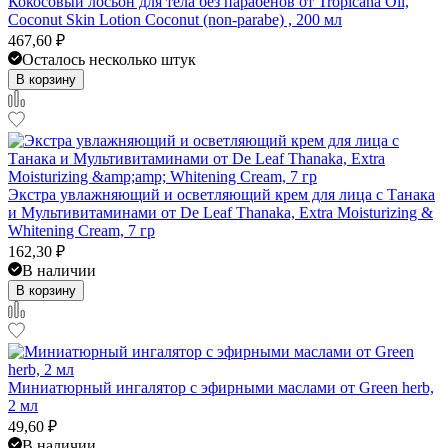
Кокосовый лосьон для тела без парабенов от Tropicana Oil,
Coconut Skin Lotion Coconut (non-parabe) , 200 мл
467,60
₽
Осталось несколько штук
В корзину
Экстра увлажняющий и осветляющий крем для лица с Танака
и Мультивитаминами от De Leaf Thanaka, Extra Moisturizing &
Whitening Cream, 7 гр
162,30
₽
В наличии
В корзину
Миниатюрный ингалятор с эфирными маслами от Green herb,
2 мл
49,60
₽
В наличии