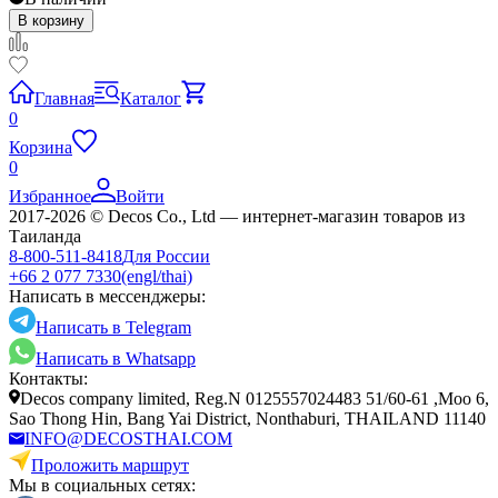
В корзину
Главная
Каталог
0
Корзина
0
Избранное
Войти
2017-2026 © Decos Co., Ltd — интернет-магазин товаров из
Таиланда
8-800-511-8418
Для России
+66 2 077 7330
(engl/thai)
Написать в мессенджеры:
Написать в Telegram
Написать в Whatsapp
Контакты:
Decos company limited, Reg.N 0125557024483 51/60-61 ,Moo 6,
Sao Thong Hin, Bang Yai District, Nonthaburi, THAILAND 11140
INFO@DECOSTHAI.COM
Проложить маршрут
Мы в социальных сетях: