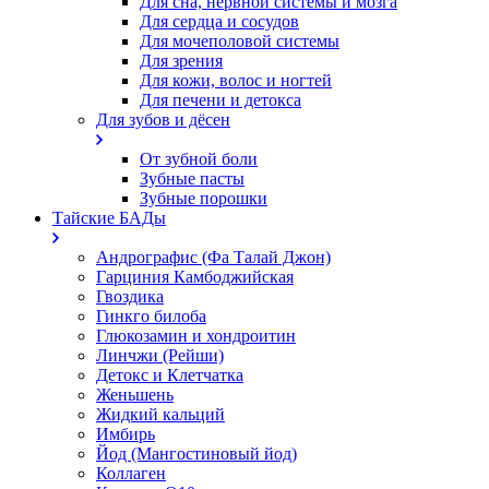
Для сна, нервной системы и мозга
Для сердца и сосудов
Для мочеполовой системы
Для зрения
Для кожи, волос и ногтей
Для печени и детокса
Для зубов и дёсен
От зубной боли
Зубные пасты
Зубные порошки
Тайские БАДы
Андрографис (Фа Талай Джон)
Гарциния Камбоджийская
Гвоздика
Гинкго билоба
Глюкозамин и хондроитин
Линчжи (Рейши)
Детокс и Клетчатка
Женьшень
Жидкий кальций
Имбирь
Йод (Мангостиновый йод)
Коллаген