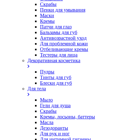
Скрабы
Пенки для умывания
Маски
Кремы
Патчи для глаз
Бальзамы для губ
Антивозрастной уход
Для проблемной кожи
Oтбеливающие кремы
Тестеры для лица
Декоративная косметика
Пудры
Тинты для губ
Блески для губ
Для тела
Мыло
Гели для душа
Скрабы
Кремы, лосьоны, баттеры
Масла
Дезодоранты
Для рук и ног
Для интимной гигиены