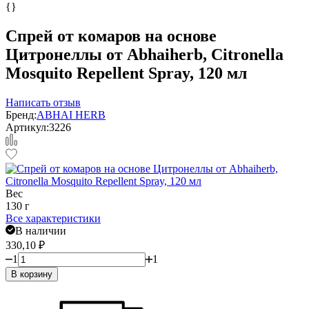
{}
Спрей от комаров на основе
Цитронеллы от Abhaiherb, Citronella
Mosquito Repellent Spray, 120 мл
Написать отзыв
Бренд:
ABHAI HERB
Артикул:
3226
Вес
130 г
Все характеристики
В наличии
330,10
₽
1
1
В корзину