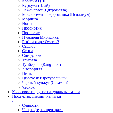
Коэнзим Q10
Куркума (Плай)
Лемонграсс (Цитронелла)
Масло семян подорожника (Псиллиум)
Моринга
Нони
Пробиотик
Прополис
Пуэрария Мирифика
Рыбий жир / Омега-3
Сафлор
Сенна
Спирулина
Трифала
Тунбергия (Rang Jued)
Хлорофилл
Цинк
Циссус четырехугольный
Черный кунжут (Сезамин)
Чеснок
Кокосовое и другие натуральные масла
Продукты, специи, напитки
Сладости
Чай, кофе, концентраты