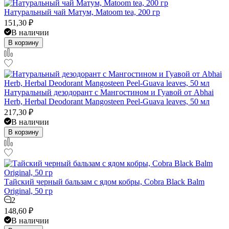
Натуральный чай Матум, Matoom tea, 200 гр
151,30
₽
В наличии
В корзину
Натуральный дезодорант с Мангостином и Гуавой от Abhai
Herb, Herbal Deodorant Mangosteen Peel-Guava leaves, 50 мл
217,30
₽
В наличии
В корзину
Тайский черный бальзам с ядом кобры, Cobra Black Balm
Original, 50 гр
2
148,60
₽
В наличии