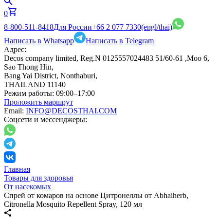
0
8-800-511-8418
Для России
+66 2 077 7330
(engl/thai)
Написать в Whatsapp
Написать в Telegram
Адрес:
Decos company limited, Reg.N 0125557024483 51/60-61 ,Moo 6,
Sao Thong Hin,
Bang Yai District, Nonthaburi,
THAILAND 11140
Режим работы:
09:00–17:00
Проложить маршрут
Email:
INFO@DECOSTHAI.COM
Соцсети и мессенджеры:
Главная
Товары для здоровья
От насекомых
Спрей от комаров на основе Цитронеллы от Abhaiherb,
Citronella Mosquito Repellent Spray, 120 мл