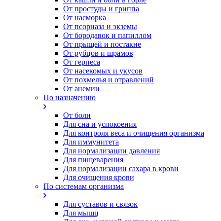
От простуды и гриппа
От насморка
Oт псориаза и экземы
От бородавок и папиллом
От прыщей и постакне
От рубцов и шрамов
От герпеса
От насекомых и укусов
От похмелья и отравлений
От анемии
По назначению
От боли
Для сна и успокоения
Для контроля веса и очищения организма
Для иммунитета
Для нормализации давления
Для пищеварения
Для нормализации сахара в крови
Для очищения крови
По системам организма
Для суставов и связок
Для мышц