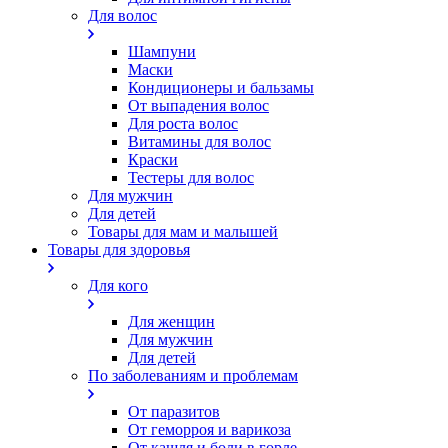
Для волос
Шампуни
Маски
Кондиционеры и бальзамы
От выпадения волос
Для роста волос
Витамины для волос
Краски
Тестеры для волос
Для мужчин
Для детей
Товары для мам и малышей
Товары для здоровья
Для кого
Для женщин
Для мужчин
Для детей
По заболеваниям и проблемам
От паразитов
Oт геморроя и варикоза
От кашля и боли в горле