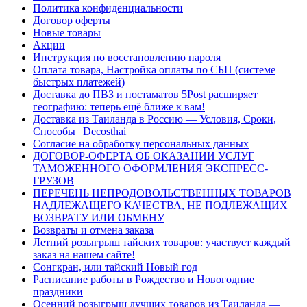
Политика конфиденциальности
Договор оферты
Новые товары
Акции
Инструкция по восстановлению пароля
Оплата товара, Настройка оплаты по СБП (системе
быстрых платежей)
Доставка до ПВЗ и постаматов 5Post расширяет
географию: теперь ещё ближе к вам!
Доставка из Таиланда в Россию — Условия, Сроки,
Способы | Decosthai
Согласие на обработку персональных данных
ДОГОВОР-ОФЕРТА ОБ ОКАЗАНИИ УСЛУГ
ТАМОЖЕННОГО ОФОРМЛЕНИЯ ЭКСПРЕСС-
ГРУЗОВ
ПЕРЕЧЕНЬ НЕПРОДОВОЛЬСТВЕННЫХ ТОВАРОВ
НАДЛЕЖАЩЕГО КАЧЕСТВА, НЕ ПОДЛЕЖАЩИХ
ВОЗВРАТУ ИЛИ ОБМЕНУ
Возвраты и отмена заказа
Летний розыгрыш тайских товаров: участвует каждый
заказ на нашем сайте!
Сонгкран, или тайский Новый год
Расписание работы в Рождество и Новогодние
праздники
Осенний розыгрыш лучших товаров из Таиланда —