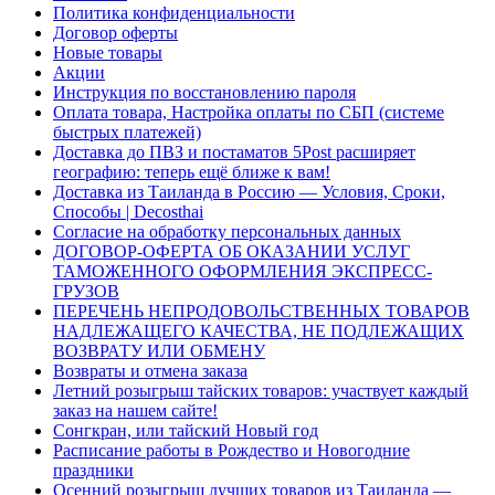
Политика конфиденциальности
Договор оферты
Новые товары
Акции
Инструкция по восстановлению пароля
Оплата товара, Настройка оплаты по СБП (системе
быстрых платежей)
Доставка до ПВЗ и постаматов 5Post расширяет
географию: теперь ещё ближе к вам!
Доставка из Таиланда в Россию — Условия, Сроки,
Способы | Decosthai
Согласие на обработку персональных данных
ДОГОВОР-ОФЕРТА ОБ ОКАЗАНИИ УСЛУГ
ТАМОЖЕННОГО ОФОРМЛЕНИЯ ЭКСПРЕСС-
ГРУЗОВ
ПЕРЕЧЕНЬ НЕПРОДОВОЛЬСТВЕННЫХ ТОВАРОВ
НАДЛЕЖАЩЕГО КАЧЕСТВА, НЕ ПОДЛЕЖАЩИХ
ВОЗВРАТУ ИЛИ ОБМЕНУ
Возвраты и отмена заказа
Летний розыгрыш тайских товаров: участвует каждый
заказ на нашем сайте!
Сонгкран, или тайский Новый год
Расписание работы в Рождество и Новогодние
праздники
Осенний розыгрыш лучших товаров из Таиланда —