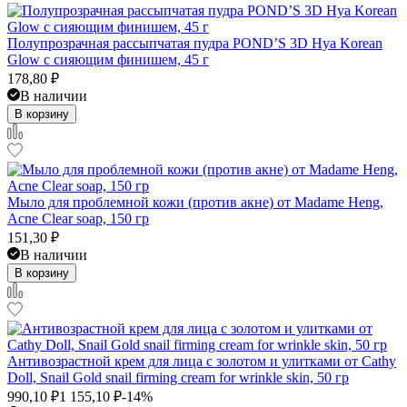
Полупрозрачная рассыпчатая пудра POND’S 3D Hya Korean
Glow с сияющим финишем, 45 г
178,80
₽
В наличии
В корзину
Мыло для проблемной кожи (против акне) от Madame Heng,
Acne Clear soap, 150 гр
151,30
₽
В наличии
В корзину
Антивозрастной крем для лица с золотом и улитками от Cathy
Doll, Snail Gold snail firming cream for wrinkle skin, 50 гр
990,10
₽
1 155,10
₽
-14%