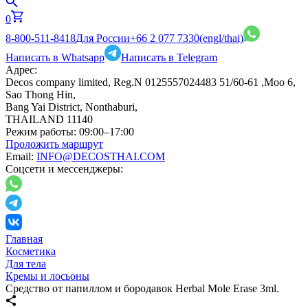
0
8-800-511-8418
Для России
+66 2 077 7330
(engl/thai)
Написать в Whatsapp
Написать в Telegram
Адрес:
Decos company limited, Reg.N 0125557024483 51/60-61 ,Moo 6,
Sao Thong Hin,
Bang Yai District, Nonthaburi,
THAILAND 11140
Режим работы:
09:00–17:00
Проложить маршрут
Email:
INFO@DECOSTHAI.COM
Соцсети и мессенджеры:
Главная
Косметика
Для тела
Кремы и лосьоны
Средство от папиллом и бородавок Herbal Mole Erase 3ml.