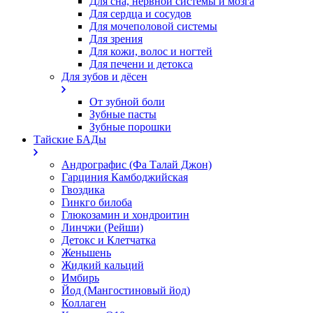
Для сна, нервной системы и мозга
Для сердца и сосудов
Для мочеполовой системы
Для зрения
Для кожи, волос и ногтей
Для печени и детокса
Для зубов и дёсен
От зубной боли
Зубные пасты
Зубные порошки
Тайские БАДы
Андрографис (Фа Талай Джон)
Гарциния Камбоджийская
Гвоздика
Гинкго билоба
Глюкозамин и хондроитин
Линчжи (Рейши)
Детокс и Клетчатка
Женьшень
Жидкий кальций
Имбирь
Йод (Мангостиновый йод)
Коллаген