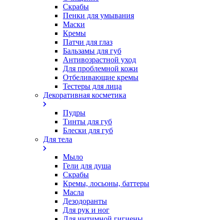
Скрабы
Пенки для умывания
Маски
Кремы
Патчи для глаз
Бальзамы для губ
Антивозрастной уход
Для проблемной кожи
Oтбеливающие кремы
Тестеры для лица
Декоративная косметика
Пудры
Тинты для губ
Блески для губ
Для тела
Мыло
Гели для душа
Скрабы
Кремы, лосьоны, баттеры
Масла
Дезодоранты
Для рук и ног
Для интимной гигиены