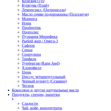
Коэнзим Q10
Куркума (Плай)
Лемонграсс (Цитронелла)
Масло семян подорожника (Псиллиум)
Моринга
Нони
Пробиотик
Прополис
Пуэрария Мирифика
Рыбий жир / Омега-3
Сафлор
Сенна
Спирулина
Трифала
Тунбергия (Rang Jued)
Хлорофилл
Цинк
Циссус четырехугольный
Черный кунжут (Сезамин)
Чеснок
Кокосовое и другие натуральные масла
Продукты, специи, напитки
Сладости
Чай, кофе, концентраты