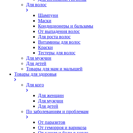
Для волос
Шампуни
Маски
Кондиционеры и бальзамы
От выпадения волос
Для роста волос
Витамины для волос
Краски
Тестеры для волос
Для мужчин
Для детей
Товары для мам и малышей
Товары для здоровья
Для кого
Для женщин
Для мужчин
Для детей
По заболеваниям и проблемам
От паразитов
Oт геморроя и варикоза
От кашля и боли в горле