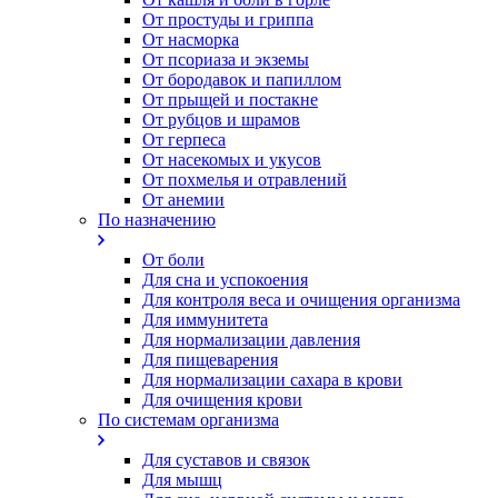
От простуды и гриппа
От насморка
Oт псориаза и экземы
От бородавок и папиллом
От прыщей и постакне
От рубцов и шрамов
От герпеса
От насекомых и укусов
От похмелья и отравлений
От анемии
По назначению
От боли
Для сна и успокоения
Для контроля веса и очищения организма
Для иммунитета
Для нормализации давления
Для пищеварения
Для нормализации сахара в крови
Для очищения крови
По системам организма
Для суставов и связок
Для мышц