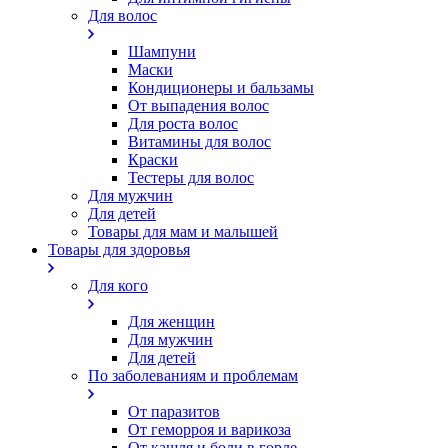
Для волос
Шампуни
Маски
Кондиционеры и бальзамы
От выпадения волос
Для роста волос
Витамины для волос
Краски
Тестеры для волос
Для мужчин
Для детей
Товары для мам и малышей
Товары для здоровья
Для кого
Для женщин
Для мужчин
Для детей
По заболеваниям и проблемам
От паразитов
Oт геморроя и варикоза
От кашля и боли в горле