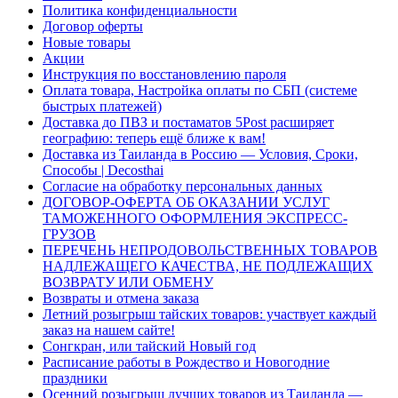
Политика конфиденциальности
Договор оферты
Новые товары
Акции
Инструкция по восстановлению пароля
Оплата товара, Настройка оплаты по СБП (системе
быстрых платежей)
Доставка до ПВЗ и постаматов 5Post расширяет
географию: теперь ещё ближе к вам!
Доставка из Таиланда в Россию — Условия, Сроки,
Способы | Decosthai
Согласие на обработку персональных данных
ДОГОВОР-ОФЕРТА ОБ ОКАЗАНИИ УСЛУГ
ТАМОЖЕННОГО ОФОРМЛЕНИЯ ЭКСПРЕСС-
ГРУЗОВ
ПЕРЕЧЕНЬ НЕПРОДОВОЛЬСТВЕННЫХ ТОВАРОВ
НАДЛЕЖАЩЕГО КАЧЕСТВА, НЕ ПОДЛЕЖАЩИХ
ВОЗВРАТУ ИЛИ ОБМЕНУ
Возвраты и отмена заказа
Летний розыгрыш тайских товаров: участвует каждый
заказ на нашем сайте!
Сонгкран, или тайский Новый год
Расписание работы в Рождество и Новогодние
праздники
Осенний розыгрыш лучших товаров из Таиланда —