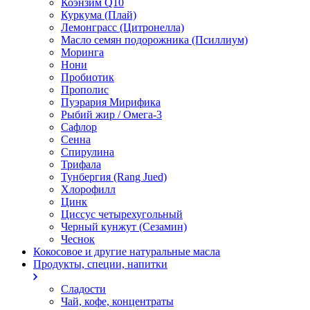
Коэнзим Q10
Куркума (Плай)
Лемонграсс (Цитронелла)
Масло семян подорожника (Псиллиум)
Моринга
Нони
Пробиотик
Прополис
Пуэрария Мирифика
Рыбий жир / Омега-3
Сафлор
Сенна
Спирулина
Трифала
Тунбергия (Rang Jued)
Хлорофилл
Цинк
Циссус четырехугольный
Черный кунжут (Сезамин)
Чеснок
Кокосовое и другие натуральные масла
Продукты, специи, напитки
Сладости
Чай, кофе, концентраты