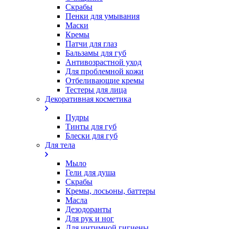
Скрабы
Пенки для умывания
Маски
Кремы
Патчи для глаз
Бальзамы для губ
Антивозрастной уход
Для проблемной кожи
Oтбеливающие кремы
Тестеры для лица
Декоративная косметика
Пудры
Тинты для губ
Блески для губ
Для тела
Мыло
Гели для душа
Скрабы
Кремы, лосьоны, баттеры
Масла
Дезодоранты
Для рук и ног
Для интимной гигиены