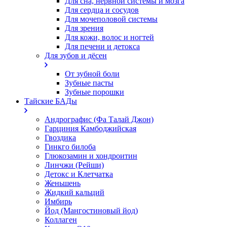
Для сна, нервной системы и мозга
Для сердца и сосудов
Для мочеполовой системы
Для зрения
Для кожи, волос и ногтей
Для печени и детокса
Для зубов и дёсен
От зубной боли
Зубные пасты
Зубные порошки
Тайские БАДы
Андрографис (Фа Талай Джон)
Гарциния Камбоджийская
Гвоздика
Гинкго билоба
Глюкозамин и хондроитин
Линчжи (Рейши)
Детокс и Клетчатка
Женьшень
Жидкий кальций
Имбирь
Йод (Мангостиновый йод)
Коллаген