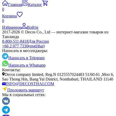
Главная
Каталог
0
Корзина
0
Избранное
Войти
2017-2026 © Decos Co., Ltd — интернет-магазин товаров из
Таиланда
8-800-511-8418
Для России
+66 2 077 7330
(engl/thai)
Написать в мессенджеры:
Написать в Telegram
Написать в Whatsapp
Контакты:
Decos company limited, Reg.N 0125557024483 51/60-61 ,Moo 6,
Sao Thong Hin, Bang Yai District, Nonthaburi, THAILAND 11140
INFO@DECOSTHAI.COM
Проложить маршрут
Мы в социальных сетях: