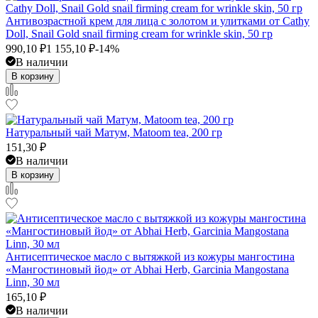
Антивозрастной крем для лица с золотом и улитками от Cathy
Doll, Snail Gold snail firming cream for wrinkle skin, 50 гр
990,10
₽
1 155,10
₽
-14%
В наличии
В корзину
Натуральный чай Матум, Matoom tea, 200 гр
151,30
₽
В наличии
В корзину
Антисептическое масло с вытяжкой из кожуры мангостина
«Мангостиновый йод» от Abhai Herb, Garcinia Mangostana
Linn, 30 мл
165,10
₽
В наличии