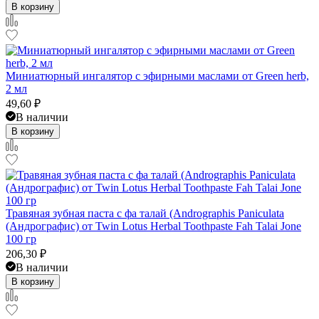
В корзину
Миниатюрный ингалятор с эфирными маслами от Green herb,
2 мл
49,60
₽
В наличии
В корзину
Травяная зубная паста с фа талай (Andrographis Paniculata
(Андрографис) от Twin Lotus Herbal Toothpaste Fah Talai Jone
100 гр
206,30
₽
В наличии
В корзину