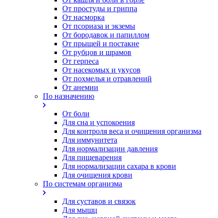
От простуды и гриппа
От насморка
Oт псориаза и экземы
От бородавок и папиллом
От прыщей и постакне
От рубцов и шрамов
От герпеса
От насекомых и укусов
От похмелья и отравлений
От анемии
По назначению
От боли
Для сна и успокоения
Для контроля веса и очищения организма
Для иммунитета
Для нормализации давления
Для пищеварения
Для нормализации сахара в крови
Для очищения крови
По системам организма
Для суставов и связок
Для мышц