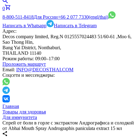
0
8-800-511-8418
Для России
+66 2 077 7330
(engl/thai)
Написать в Whatsapp
Написать в Telegram
Адрес:
Decos company limited, Reg.N 0125557024483 51/60-61 ,Moo 6,
Sao Thong Hin,
Bang Yai District, Nonthaburi,
THAILAND 11140
Режим работы:
09:00–17:00
Проложить маршрут
Email:
INFO@DECOSTHAI.COM
Соцсети и мессенджеры:
Главная
Товары для здоровья
Для иммунитета
Спрей от боли в горле с экстрактом Андрографиса и солодкой
от Abhai Mouth Spray Andrographis paniculata extract 15 мл