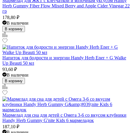
Мармелад для ЖКТ с клетчаткой и яблочным уксусом Handy
Herb Gummy Fiber Flow Mixed Berry and Apple Cider Vinegar 22
гр
178,80
₽
В наличии
В корзину
Напиток для бодрости и энергии Handy Herb Ener + G Walke
Up Beauti 50 мл
93,60
₽
В наличии
В корзину
Мармелад для сна для детей с Омега 3-6 со вкусом клубники
Handy Herb Gummy G'nite Kids 6 мармеладок
187,10
₽
В наличии