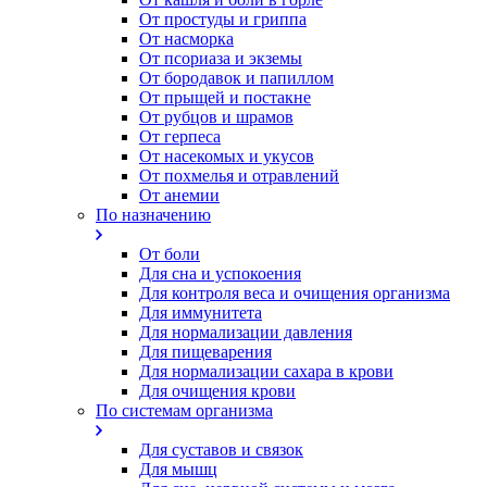
От простуды и гриппа
От насморка
Oт псориаза и экземы
От бородавок и папиллом
От прыщей и постакне
От рубцов и шрамов
От герпеса
От насекомых и укусов
От похмелья и отравлений
От анемии
По назначению
От боли
Для сна и успокоения
Для контроля веса и очищения организма
Для иммунитета
Для нормализации давления
Для пищеварения
Для нормализации сахара в крови
Для очищения крови
По системам организма
Для суставов и связок
Для мышц