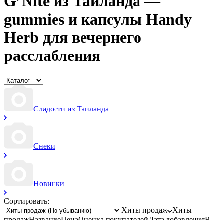
G’Nite из Таиланда —
gummies и капсулы Handy
Herb для вечернего
расслабления
Сладости из Таиланда
Снеки
Новинки
Сортировать:
Хиты продаж
Хиты
продаж
Название
Цена
Оценка
покупателей
Дата добавления
В