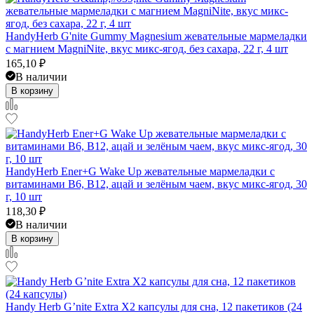
HandyHerb G'nite Gummy Magnesium жевательные мармеладки
с магнием MagniNite, вкус микс-ягод, без сахара, 22 г, 4 шт
165,10
₽
В наличии
В корзину
HandyHerb Ener+G Wake Up жевательные мармеладки с
витаминами B6, B12, ацай и зелёным чаем, вкус микс-ягод, 30
г, 10 шт
118,30
₽
В наличии
В корзину
Handy Herb G’nite Extra X2 капсулы для сна, 12 пакетиков (24