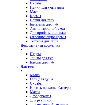
Скрабы
Пенки для умывания
Маски
Кремы
Патчи для глаз
Бальзамы для губ
Антивозрастной уход
Для проблемной кожи
Oтбеливающие кремы
Тестеры для лица
Декоративная косметика
Пудры
Тинты для губ
Блески для губ
Для тела
Мыло
Гели для душа
Скрабы
Кремы, лосьоны, баттеры
Масла
Дезодоранты
Для рук и ног
Для интимной гигиены