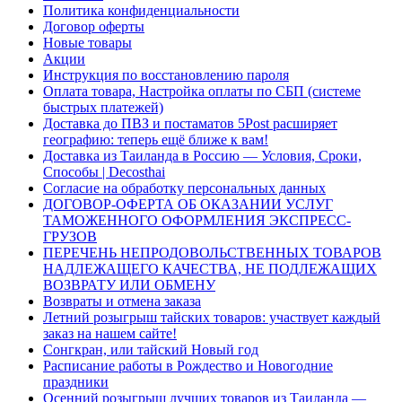
Политика конфиденциальности
Договор оферты
Новые товары
Акции
Инструкция по восстановлению пароля
Оплата товара, Настройка оплаты по СБП (системе
быстрых платежей)
Доставка до ПВЗ и постаматов 5Post расширяет
географию: теперь ещё ближе к вам!
Доставка из Таиланда в Россию — Условия, Сроки,
Способы | Decosthai
Согласие на обработку персональных данных
ДОГОВОР-ОФЕРТА ОБ ОКАЗАНИИ УСЛУГ
ТАМОЖЕННОГО ОФОРМЛЕНИЯ ЭКСПРЕСС-
ГРУЗОВ
ПЕРЕЧЕНЬ НЕПРОДОВОЛЬСТВЕННЫХ ТОВАРОВ
НАДЛЕЖАЩЕГО КАЧЕСТВА, НЕ ПОДЛЕЖАЩИХ
ВОЗВРАТУ ИЛИ ОБМЕНУ
Возвраты и отмена заказа
Летний розыгрыш тайских товаров: участвует каждый
заказ на нашем сайте!
Сонгкран, или тайский Новый год
Расписание работы в Рождество и Новогодние
праздники
Осенний розыгрыш лучших товаров из Таиланда —