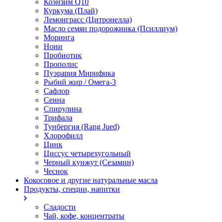
Коэнзим Q10
Куркума (Плай)
Лемонграсс (Цитронелла)
Масло семян подорожника (Псиллиум)
Моринга
Нони
Пробиотик
Прополис
Пуэрария Мирифика
Рыбий жир / Омега-3
Сафлор
Сенна
Спирулина
Трифала
Тунбергия (Rang Jued)
Хлорофилл
Цинк
Циссус четырехугольный
Черный кунжут (Сезамин)
Чеснок
Кокосовое и другие натуральные масла
Продукты, специи, напитки
Сладости
Чай, кофе, концентраты