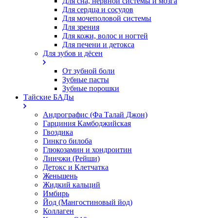
Для сна, нервной системы и мозга
Для сердца и сосудов
Для мочеполовой системы
Для зрения
Для кожи, волос и ногтей
Для печени и детокса
Для зубов и дёсен
От зубной боли
Зубные пасты
Зубные порошки
Тайские БАДы
Андрографис (Фа Талай Джон)
Гарциния Камбоджийская
Гвоздика
Гинкго билоба
Глюкозамин и хондроитин
Линчжи (Рейши)
Детокс и Клетчатка
Женьшень
Жидкий кальций
Имбирь
Йод (Мангостиновый йод)
Коллаген