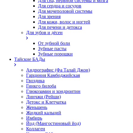
Для сна, нервной системы и мозга
Для сердца и сосудов
Для мочеполовой системы
Для зрения
Для кожи, волос и ногтей
Для печени и детокса
Для зубов и дёсен
От зубной боли
Зубные пасты
Зубные порошки
Тайские БАДы
Андрографис (Фа Талай Джон)
Гарциния Камбоджийская
Гвоздика
Гинкго билоба
Глюкозамин и хондроитин
Линчжи (Рейши)
Детокс и Клетчатка
Женьшень
Жидкий кальций
Имбирь
Йод (Мангостиновый йод)
Коллаген