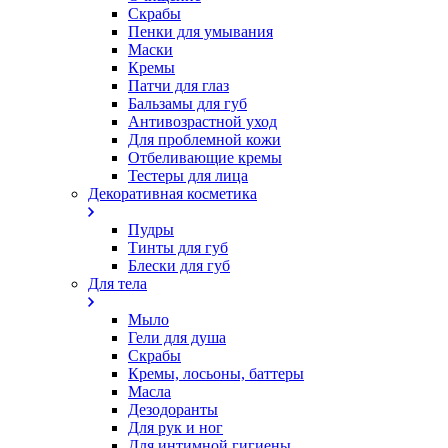
Скрабы
Пенки для умывания
Маски
Кремы
Патчи для глаз
Бальзамы для губ
Антивозрастной уход
Для проблемной кожи
Oтбеливающие кремы
Тестеры для лица
Декоративная косметика
Пудры
Тинты для губ
Блески для губ
Для тела
Мыло
Гели для душа
Скрабы
Кремы, лосьоны, баттеры
Масла
Дезодоранты
Для рук и ног
Для интимной гигиены