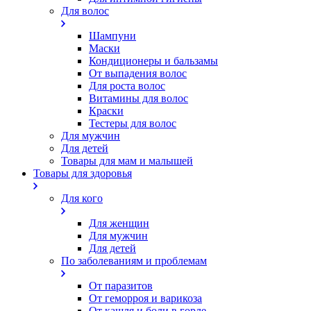
Для волос
Шампуни
Маски
Кондиционеры и бальзамы
От выпадения волос
Для роста волос
Витамины для волос
Краски
Тестеры для волос
Для мужчин
Для детей
Товары для мам и малышей
Товары для здоровья
Для кого
Для женщин
Для мужчин
Для детей
По заболеваниям и проблемам
От паразитов
Oт геморроя и варикоза
От кашля и боли в горле