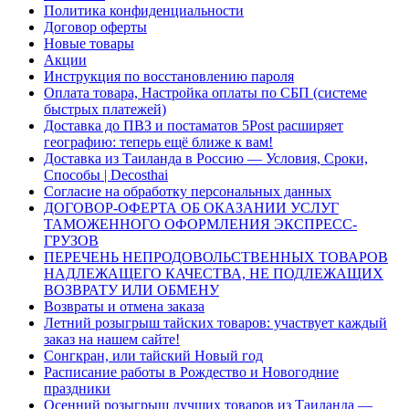
Политика конфиденциальности
Договор оферты
Новые товары
Акции
Инструкция по восстановлению пароля
Оплата товара, Настройка оплаты по СБП (системе
быстрых платежей)
Доставка до ПВЗ и постаматов 5Post расширяет
географию: теперь ещё ближе к вам!
Доставка из Таиланда в Россию — Условия, Сроки,
Способы | Decosthai
Согласие на обработку персональных данных
ДОГОВОР-ОФЕРТА ОБ ОКАЗАНИИ УСЛУГ
ТАМОЖЕННОГО ОФОРМЛЕНИЯ ЭКСПРЕСС-
ГРУЗОВ
ПЕРЕЧЕНЬ НЕПРОДОВОЛЬСТВЕННЫХ ТОВАРОВ
НАДЛЕЖАЩЕГО КАЧЕСТВА, НЕ ПОДЛЕЖАЩИХ
ВОЗВРАТУ ИЛИ ОБМЕНУ
Возвраты и отмена заказа
Летний розыгрыш тайских товаров: участвует каждый
заказ на нашем сайте!
Сонгкран, или тайский Новый год
Расписание работы в Рождество и Новогодние
праздники
Осенний розыгрыш лучших товаров из Таиланда —