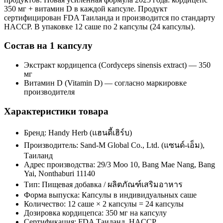
350 мг + витамин D в каждой капсуле. Продукт
сертифицирован FDA Таиланда и производится по стандарту
HACCP. В упаковке 12 саше по 2 капсулы (24 капсулы).
Состав на 1 капсулу
Экстракт кордицепса (Cordyceps sinensis extract) — 350
мг
Витамин D (Vitamin D) — согласно маркировке
производителя
Характеристики товара
Бренд: Handy Herb (แฮนดี้เฮิร์บ)
Производитель: Sand-M Global Co., Ltd. (แซนด์-เอ็ม),
Таиланд
Адрес производства: 29/3 Moo 10, Bang Mae Nang, Bang
Yai, Nonthaburi 11140
Тип: Пищевая добавка / ผลิตภัณฑ์เสริมอาหาร
Форма выпуска: Капсулы в индивидуальных саше
Количество: 12 саше × 2 капсулы = 24 капсулы
Дозировка кордицепса: 350 мг на капсулу
Сертификация: FDA Таиланд, HACCP