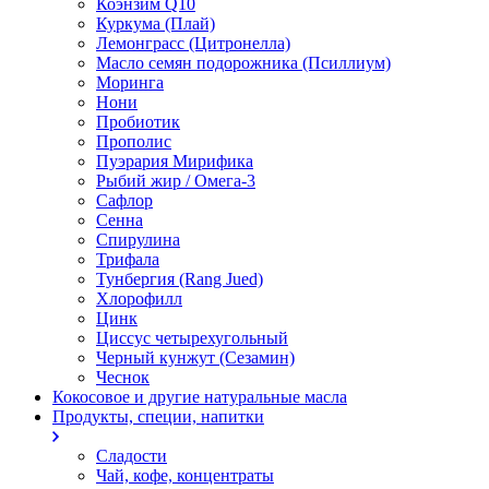
Коэнзим Q10
Куркума (Плай)
Лемонграсс (Цитронелла)
Масло семян подорожника (Псиллиум)
Моринга
Нони
Пробиотик
Прополис
Пуэрария Мирифика
Рыбий жир / Омега-3
Сафлор
Сенна
Спирулина
Трифала
Тунбергия (Rang Jued)
Хлорофилл
Цинк
Циссус четырехугольный
Черный кунжут (Сезамин)
Чеснок
Кокосовое и другие натуральные масла
Продукты, специи, напитки
Сладости
Чай, кофе, концентраты