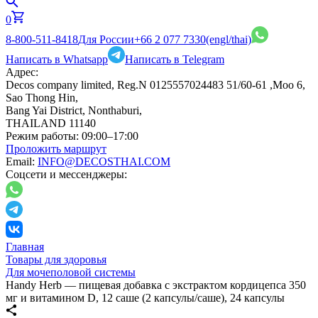
0
8-800-511-8418
Для России
+66 2 077 7330
(engl/thai)
Написать в Whatsapp
Написать в Telegram
Адрес:
Decos company limited, Reg.N 0125557024483 51/60-61 ,Moo 6,
Sao Thong Hin,
Bang Yai District, Nonthaburi,
THAILAND 11140
Режим работы:
09:00–17:00
Проложить маршрут
Email:
INFO@DECOSTHAI.COM
Соцсети и мессенджеры:
Главная
Товары для здоровья
Для мочеполовой системы
Handy Herb — пищевая добавка с экстрактом кордицепса 350
мг и витамином D, 12 саше (2 капсулы/саше), 24 капсулы