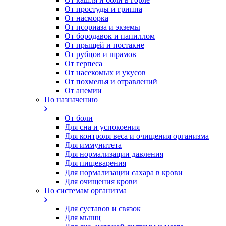
От простуды и гриппа
От насморка
Oт псориаза и экземы
От бородавок и папиллом
От прыщей и постакне
От рубцов и шрамов
От герпеса
От насекомых и укусов
От похмелья и отравлений
От анемии
По назначению
От боли
Для сна и успокоения
Для контроля веса и очищения организма
Для иммунитета
Для нормализации давления
Для пищеварения
Для нормализации сахара в крови
Для очищения крови
По системам организма
Для суставов и связок
Для мышц