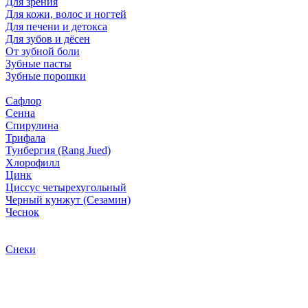
Для зрения
Для кожи, волос и ногтей
Для печени и детокса
Для зубов и дёсен
От зубной боли
Зубные пасты
Зубные порошки
Сафлор
Сенна
Спирулина
Трифала
Тунбергия (Rang Jued)
Хлорофилл
Цинк
Циссус четырехугольный
Черный кунжут (Сезамин)
Чеснок
Снеки