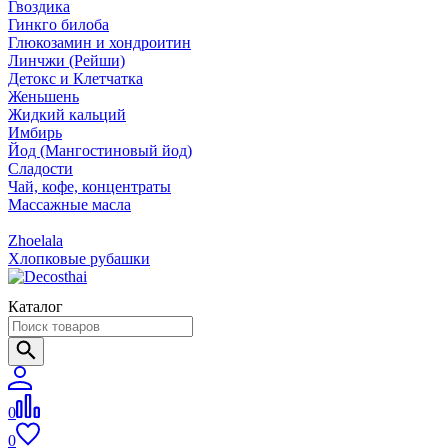
Гвоздика
Гинкго билоба
Глюкозамин и хондроитин
Линчжи (Рейши)
Детокс и Клетчатка
Женьшень
Жидкий кальций
Имбирь
Йод (Мангостиновый йод)
Сладости
Чай, кофе, концентраты
Массажные масла
Zhoelala
Хлопковые рубашки
Каталог
0
0