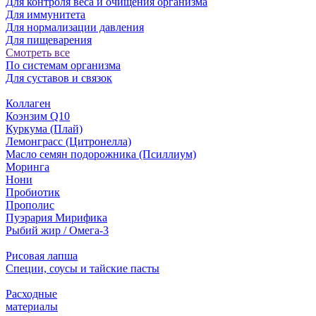
Для контроля веса и очищения организма
Для иммунитета
Для нормализации давления
Для пищеварения
Смотреть все
По системам организма
Для суставов и связок
Коллаген
Коэнзим Q10
Куркума (Плай)
Лемонграсс (Цитронелла)
Масло семян подорожника (Псиллиум)
Моринга
Нони
Пробиотик
Прополис
Пуэрария Мирифика
Рыбий жир / Омега-3
Рисовая лапша
Специи, соусы и тайские пасты
Расходные
материалы