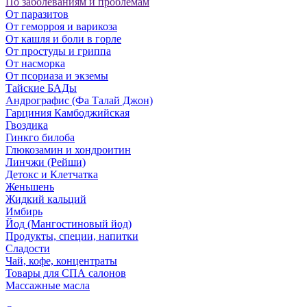
По заболеваниям и проблемам
От паразитов
Oт геморроя и варикоза
От кашля и боли в горле
От простуды и гриппа
От насморка
Oт псориаза и экземы
Тайские БАДы
Андрографис (Фа Талай Джон)
Гарциния Камбоджийская
Гвоздика
Гинкго билоба
Глюкозамин и хондроитин
Линчжи (Рейши)
Детокс и Клетчатка
Женьшень
Жидкий кальций
Имбирь
Йод (Мангостиновый йод)
Продукты, специи, напитки
Сладости
Чай, кофе, концентраты
Товары для СПА салонов
Массажные масла