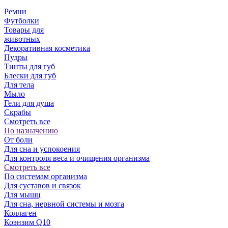
Ремни
Футболки
Товары для
животных
Декоративная косметика
Пудры
Тинты для губ
Блески для губ
Для тела
Мыло
Гели для душа
Скрабы
Смотреть все
По назначению
От боли
Для сна и успокоения
Для контроля веса и очищения организма
Смотреть все
По системам организма
Для суставов и связок
Для мышц
Для сна, нервной системы и мозга
Коллаген
Коэнзим Q10