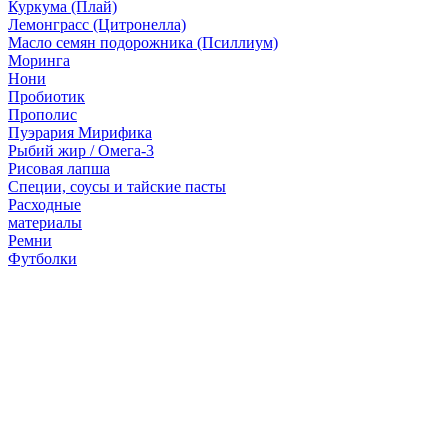
Куркума (Плай)
Лемонграсс (Цитронелла)
Масло семян подорожника (Псиллиум)
Моринга
Нони
Пробиотик
Прополис
Пуэрария Мирифика
Рыбий жир / Омега-3
Рисовая лапша
Специи, соусы и тайские пасты
Расходные
материалы
Ремни
Футболки