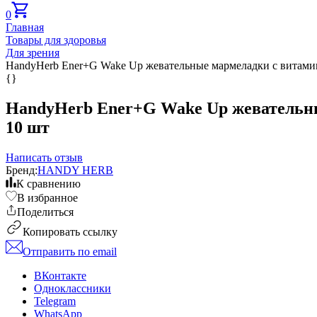
0
Главная
Товары для здоровья
Для зрения
HandyHerb Ener+G Wake Up жевательные мармеладки с витаминам
{}
HandyHerb Ener+G Wake Up жевательные 
10 шт
Написать отзыв
Бренд:
HANDY HERB
К сравнению
В избранное
Поделиться
Копировать ссылку
Отправить по email
ВКонтакте
Одноклассники
Telegram
WhatsApp