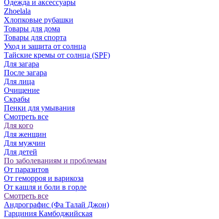
Одежда и аксессуары
Zhoelala
Хлопковые рубашки
Товары для дома
Товары для спорта
Уход и защита от солнца
Тайские кремы от солнца (SPF)
Для загара
После загара
Для лица
Очищение
Скрабы
Пенки для умывания
Смотреть все
Для кого
Для женщин
Для мужчин
Для детей
По заболеваниям и проблемам
От паразитов
Oт геморроя и варикоза
От кашля и боли в горле
Смотреть все
Андрографис (Фа Талай Джон)
Гарциния Камбоджийская