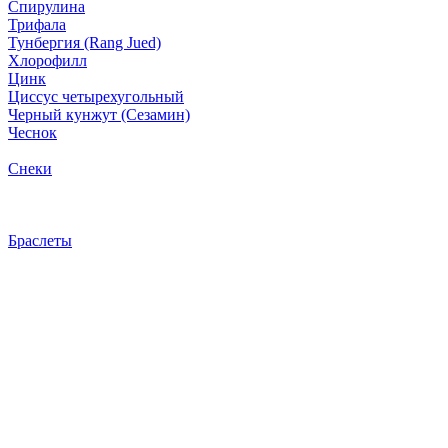
Спирулина
Трифала
Тунбергия (Rang Jued)
Хлорофилл
Цинк
Циссус четырехугольный
Черный кунжут (Сезамин)
Чеснок
Снеки
Браслеты