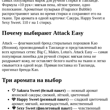
самых популярных марок для ручной стирки в Таиланде.
Формула «10 рук»: мягкая пена, лёгкое трение, одно
полоскание. Ароматные пузырьки (Fragrance Bubble)
распространяют запах во время стирки и сохраняют его на
ткани. Три аромата в одной карточке: Сакура, Happy Sweet и
Sexy Sweet. 110 г на 1 стирку.
Почему выбирают Attack Easy
Attack — флагманский бренд стиральных порошков Kao
(Япония), производимый в Таиланде и представленный во
всех крупных сетях: Big C, Makro, Lotus's. Attack Easy — самая
популярная линейка для ручной стирки: мягкая пена не
раздражает кожу, не оставляет белого налёта на ткани и легко
смывается в одной воде. Прямая поставка из Таиланда,
оригинал бренда Kao.
Три аромата на выбор
🤍 Sakura Sweet (белый пакет)
— нежный аромат
японской сакуры; свежий, лёгкий, цветочный
🩷 Happy Sweet (розовый пакет)
— сладкий цветочный
аромат; мягкий, жизнерадостный, женственный
💜 Sexy Sweet (фиолетовый пакет)
— чувственный