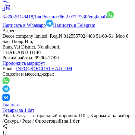
0
8-800-511-8418
Для России
+66 2 077 7330
(engl/thai)
Написать в Whatsapp
Написать в Telegram
Адрес:
Decos company limited, Reg.N 0125557024483 51/60-61 ,Moo 6,
Sao Thong Hin,
Bang Yai District, Nonthaburi,
THAILAND 11140
Режим работы:
09:00–17:00
Проложить маршрут
Email:
INFO@DECOSTHAI.COM
Соцсети и мессенджеры:
Главная
Товары за 1 бат
Attack Easy — стиральный порошок 110 г, 3 аромата на выбор
(Сакура / Роза / Фиолетовый) за 1 бат
{}