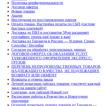
Политика конфиденциальности
Договор оферты
Новые товары
Акции
Инструкция по восстановлению пароля
Оплата товара, Настройка оплаты по СБП (системе
быстрых платежей)
Доставка до ПВЗ и постаматов 5Post расширяет
географию: теперь ещё ближе к вам!
Доставка из Таиланда в Россию — Условия, Сроки,
Способы | Decosthai
Согласие на обработку персональных данных
ДОГОВОР-ОФЕРТА ОБ ОКАЗАНИИ УСЛУГ
ТАМОЖЕННОГО ОФОРМЛЕНИЯ ЭКСПРЕСС-
ГРУЗОВ
ПЕРЕЧЕНЬ НЕПРОДОВОЛЬСТВЕННЫХ ТОВАРОВ
НАДЛЕЖАЩЕГО КАЧЕСТВА, НЕ ПОДЛЕЖАЩИХ
ВОЗВРАТУ ИЛИ ОБМЕНУ
Возвраты и отмена заказа
Летний розыгрыш тайских товаров: участвует каждый
заказ на нашем сайте!
Сонгкран, или тайский Новый год
Расписание работы в Рождество и Новогодние
праздники
Осенний розыгрыш лучших товаров из Таиланда —