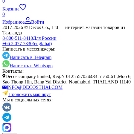
0
Корзина
0
Избранное
Войти
2017-2026 © Decos Co., Ltd — интернет-магазин товаров из
Таиланда
8-800-511-8418
Для России
+66 2 077 7330
(engl/thai)
Написать в мессенджеры:
Написать в Telegram
Написать в Whatsapp
Контакты:
Decos company limited, Reg.N 0125557024483 51/60-61 ,Moo 6,
Sao Thong Hin, Bang Yai District, Nonthaburi, THAILAND 11140
INFO@DECOSTHAI.COM
Проложить маршрут
Мы в социальных сетях: