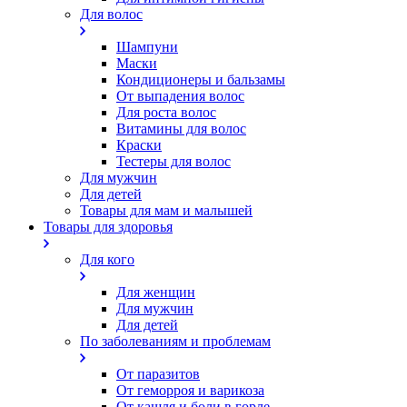
Для волос
Шампуни
Маски
Кондиционеры и бальзамы
От выпадения волос
Для роста волос
Витамины для волос
Краски
Тестеры для волос
Для мужчин
Для детей
Товары для мам и малышей
Товары для здоровья
Для кого
Для женщин
Для мужчин
Для детей
По заболеваниям и проблемам
От паразитов
Oт геморроя и варикоза
От кашля и боли в горле