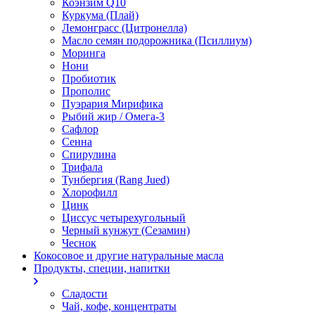
Коэнзим Q10
Куркума (Плай)
Лемонграсс (Цитронелла)
Масло семян подорожника (Псиллиум)
Моринга
Нони
Пробиотик
Прополис
Пуэрария Мирифика
Рыбий жир / Омега-3
Сафлор
Сенна
Спирулина
Трифала
Тунбергия (Rang Jued)
Хлорофилл
Цинк
Циссус четырехугольный
Черный кунжут (Сезамин)
Чеснок
Кокосовое и другие натуральные масла
Продукты, специи, напитки
Сладости
Чай, кофе, концентраты