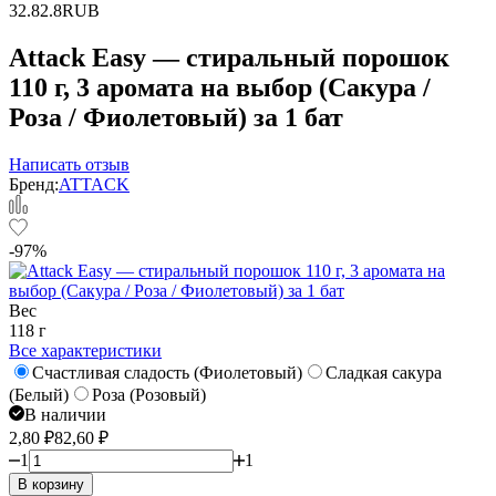
3
2.8
2.8
RUB
Attack Easy — стиральный порошок
110 г, 3 аромата на выбор (Сакура /
Роза / Фиолетовый) за 1 бат
Написать отзыв
Бренд:
ATTACK
-97%
Вес
118 г
Все характеристики
Счастливая сладость (Фиолетовый)
Сладкая сакура
(Белый)
Роза (Розовый)
В наличии
2,80
₽
82,60
₽
1
1
В корзину