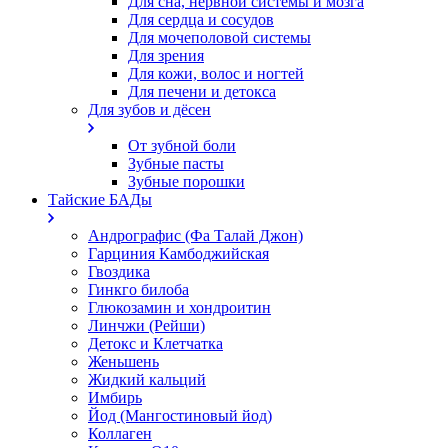
Для сна, нервной системы и мозга
Для сердца и сосудов
Для мочеполовой системы
Для зрения
Для кожи, волос и ногтей
Для печени и детокса
Для зубов и дёсен
От зубной боли
Зубные пасты
Зубные порошки
Тайские БАДы
Андрографис (Фа Талай Джон)
Гарциния Камбоджийская
Гвоздика
Гинкго билоба
Глюкозамин и хондроитин
Линчжи (Рейши)
Детокс и Клетчатка
Женьшень
Жидкий кальций
Имбирь
Йод (Мангостиновый йод)
Коллаген