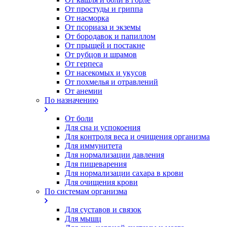
От простуды и гриппа
От насморка
Oт псориаза и экземы
От бородавок и папиллом
От прыщей и постакне
От рубцов и шрамов
От герпеса
От насекомых и укусов
От похмелья и отравлений
От анемии
По назначению
От боли
Для сна и успокоения
Для контроля веса и очищения организма
Для иммунитета
Для нормализации давления
Для пищеварения
Для нормализации сахара в крови
Для очищения крови
По системам организма
Для суставов и связок
Для мышц