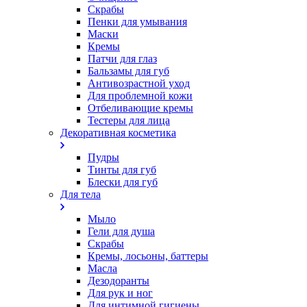
Скрабы
Пенки для умывания
Маски
Кремы
Патчи для глаз
Бальзамы для губ
Антивозрастной уход
Для проблемной кожи
Oтбеливающие кремы
Тестеры для лица
Декоративная косметика
Пудры
Тинты для губ
Блески для губ
Для тела
Мыло
Гели для душа
Скрабы
Кремы, лосьоны, баттеры
Масла
Дезодоранты
Для рук и ног
Для интимной гигиены