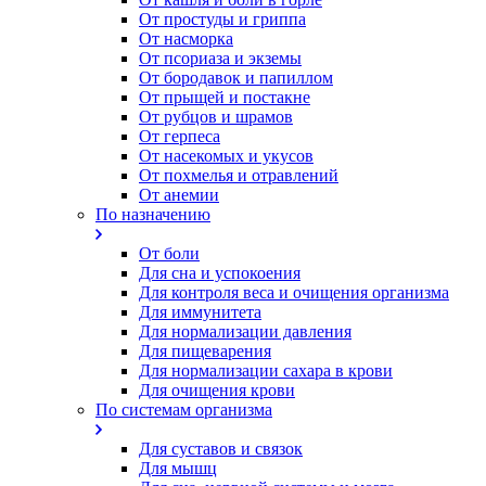
От простуды и гриппа
От насморка
Oт псориаза и экземы
От бородавок и папиллом
От прыщей и постакне
От рубцов и шрамов
От герпеса
От насекомых и укусов
От похмелья и отравлений
От анемии
По назначению
От боли
Для сна и успокоения
Для контроля веса и очищения организма
Для иммунитета
Для нормализации давления
Для пищеварения
Для нормализации сахара в крови
Для очищения крови
По системам организма
Для суставов и связок
Для мышц