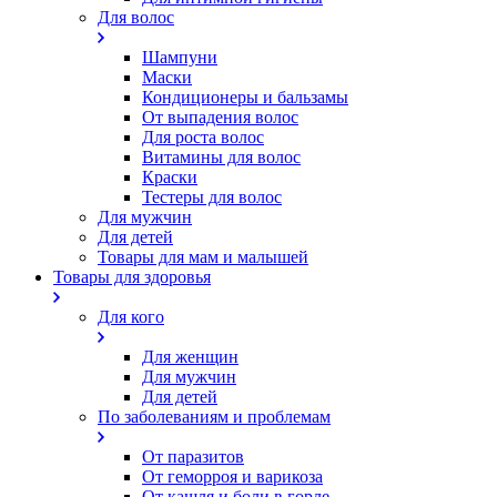
Для волос
Шампуни
Маски
Кондиционеры и бальзамы
От выпадения волос
Для роста волос
Витамины для волос
Краски
Тестеры для волос
Для мужчин
Для детей
Товары для мам и малышей
Товары для здоровья
Для кого
Для женщин
Для мужчин
Для детей
По заболеваниям и проблемам
От паразитов
Oт геморроя и варикоза
От кашля и боли в горле