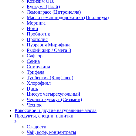
Коэнзим Q10
Куркума (Плай)
Лемонграсс (Цитронелла)
Масло семян подорожника (Псиллиум)
Моринга
Нони
Пробиотик
Прополис
Пуэрария Мирифика
Рыбий жир / Омега-3
Сафлор
Сенна
Спирулина
Трифала
Тунбергия (Rang Jued)
Хлорофилл
Цинк
Циссус четырехугольный
Черный кунжут (Сезамин)
Чеснок
Кокосовое и другие натуральные масла
Продукты, специи, напитки
Сладости
Чай, кофе, концентраты