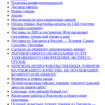
Политика конфиденциальности
Договор оферты
Новые товары
Акции
Инструкция по восстановлению пароля
Оплата товара, Настройка оплаты по СБП (системе
быстрых платежей)
Доставка до ПВЗ и постаматов 5Post расширяет
географию: теперь ещё ближе к вам!
Доставка из Таиланда в Россию — Условия, Сроки,
Способы | Decosthai
Согласие на обработку персональных данных
ДОГОВОР-ОФЕРТА ОБ ОКАЗАНИИ УСЛУГ
ТАМОЖЕННОГО ОФОРМЛЕНИЯ ЭКСПРЕСС-
ГРУЗОВ
ПЕРЕЧЕНЬ НЕПРОДОВОЛЬСТВЕННЫХ ТОВАРОВ
НАДЛЕЖАЩЕГО КАЧЕСТВА, НЕ ПОДЛЕЖАЩИХ
ВОЗВРАТУ ИЛИ ОБМЕНУ
Возвраты и отмена заказа
Летний розыгрыш тайских товаров: участвует каждый
заказ на нашем сайте!
Сонгкран, или тайский Новый год
Расписание работы в Рождество и Новогодние
праздники
Осенний розыгрыш лучших товаров из Таиланда —