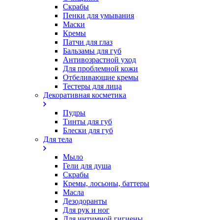
Скрабы
Пенки для умывания
Маски
Кремы
Патчи для глаз
Бальзамы для губ
Антивозрастной уход
Для проблемной кожи
Oтбеливающие кремы
Тестеры для лица
Декоративная косметика
Пудры
Тинты для губ
Блески для губ
Для тела
Мыло
Гели для душа
Скрабы
Кремы, лосьоны, баттеры
Масла
Дезодоранты
Для рук и ног
Для интимной гигиены