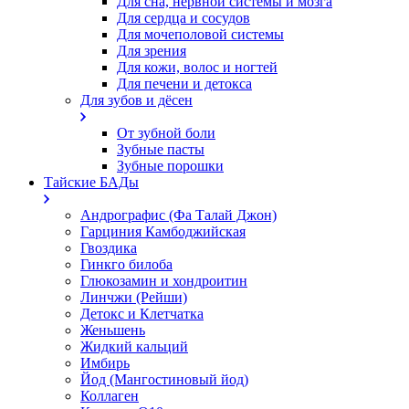
Для сна, нервной системы и мозга
Для сердца и сосудов
Для мочеполовой системы
Для зрения
Для кожи, волос и ногтей
Для печени и детокса
Для зубов и дёсен
От зубной боли
Зубные пасты
Зубные порошки
Тайские БАДы
Андрографис (Фа Талай Джон)
Гарциния Камбоджийская
Гвоздика
Гинкго билоба
Глюкозамин и хондроитин
Линчжи (Рейши)
Детокс и Клетчатка
Женьшень
Жидкий кальций
Имбирь
Йод (Мангостиновый йод)
Коллаген