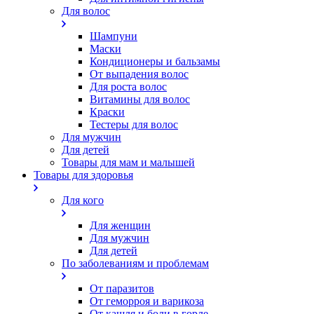
Для волос
Шампуни
Маски
Кондиционеры и бальзамы
От выпадения волос
Для роста волос
Витамины для волос
Краски
Тестеры для волос
Для мужчин
Для детей
Товары для мам и малышей
Товары для здоровья
Для кого
Для женщин
Для мужчин
Для детей
По заболеваниям и проблемам
От паразитов
Oт геморроя и варикоза
От кашля и боли в горле