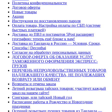
Политика конфиденциальности
Договор оферты
Новые товары
Акции
Инструкция по восстановлению пароля
Оплата товара, Настройка оплаты по СБП (системе
быстрых платежей)
Доставка до ПВЗ и постаматов 5Post расширяет
географию: теперь ещё ближе к вам!
Доставка из Таиланда в Россию — Условия, Сроки,
Способы | Decosthai
Согласие на обработку персональных данных
ДОГОВОР-ОФЕРТА ОБ ОКАЗАНИИ УСЛУГ
ТАМОЖЕННОГО ОФОРМЛЕНИЯ ЭКСПРЕСС-
ГРУЗОВ
ПЕРЕЧЕНЬ НЕПРОДОВОЛЬСТВЕННЫХ ТОВАРОВ
НАДЛЕЖАЩЕГО КАЧЕСТВА, НЕ ПОДЛЕЖАЩИХ
ВОЗВРАТУ ИЛИ ОБМЕНУ
Возвраты и отмена заказа
Летний розыгрыш тайских товаров: участвует каждый
заказ на нашем сайте!
Сонгкран, или тайский Новый год
Расписание работы в Рождество и Новогодние
праздники
Осенний розыгрыш лучших товаров из Таиланда —