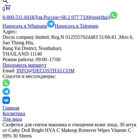
0
8-800-511-8418
Для России
+66 2 077 7330
(engl/thai)
Написать в Whatsapp
Написать в Telegram
Адрес:
Decos company limited, Reg.N 0125557024483 51/60-61 ,Moo 6,
Sao Thong Hin,
Bang Yai District, Nonthaburi,
THAILAND 11140
Режим работы:
09:00–17:00
Проложить маршрут
Email:
INFO@DECOSTHAI.COM
Соцсети и мессенджеры:
Главная
Косметика
Для лица
Салфетки для снятия макияжа и очищения кожи лица, 30 штук
от Cathy Doll Bright HYA C Makeup Remover Wipes Vitamin C
99% 30 Sheets