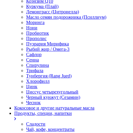
Коэнзим Q10
Куркума (Плай)
Лемонграсс (Цитронелла)
Масло семян подорожника (Псиллиум)
Моринга
Нони
Пробиотик
Прополис
Пуэрария Мирифика
Рыбий жир / Омега-3
Сафлор
Сенна
Спирулина
Трифала
Тунбергия (Rang Jued)
Хлорофилл
Цинк
Циссус четырехугольный
Черный кунжут (Сезамин)
Чеснок
Кокосовое и другие натуральные масла
Продукты, специи, напитки
Сладости
Чай, кофе, концентраты