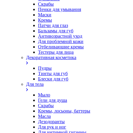
Скрабы
Пенки для умывания
Маски
Кремы
Патчи для глаз
Бальзамы для губ
Антивозрастной уход
Для проблемной кожи
Oтбеливающие кремы
Тестеры для лица
Декоративная косметика
Пудры
Тинты для губ
Блески для губ
Для тела
Мыло
Гели для душа
Скрабы
Кремы, лосьоны, баттеры
Масла
Дезодоранты
Для рук и ног
Для интимной гигиены