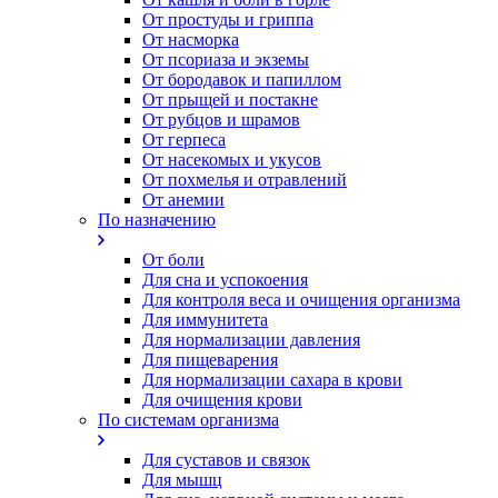
От простуды и гриппа
От насморка
Oт псориаза и экземы
От бородавок и папиллом
От прыщей и постакне
От рубцов и шрамов
От герпеса
От насекомых и укусов
От похмелья и отравлений
От анемии
По назначению
От боли
Для сна и успокоения
Для контроля веса и очищения организма
Для иммунитета
Для нормализации давления
Для пищеварения
Для нормализации сахара в крови
Для очищения крови
По системам организма
Для суставов и связок
Для мышц