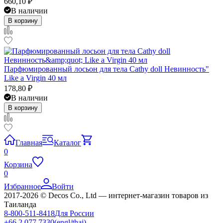
660,10
₽
В наличии
В корзину
Парфюмированный лосьон для тела Cathy doll Невинность"
Like a Virgin 40 мл
178,80
₽
В наличии
В корзину
Главная
Каталог
0
Корзина
0
Избранное
Войти
2017-2026 © Decos Co., Ltd — интернет-магазин товаров из
Таиланда
8-800-511-8418
Для России
+66 2 077 7330
(engl/thai)