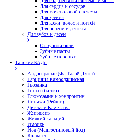
Для сна, нервной системы и мозга
Для сердца и сосудов
Для мочеполовой системы
Для зрения
Для кожи, волос и ногтей
Для печени и детокса
Для зубов и дёсен
От зубной боли
Зубные пасты
Зубные порошки
Тайские БАДы
Андрографис (Фа Талай Джон)
Гарциния Камбоджийская
Гвоздика
Гинкго билоба
Глюкозамин и хондроитин
Линчжи (Рейши)
Детокс и Клетчатка
Женьшень
Жидкий кальций
Имбирь
Йод (Мангостиновый йод)
Коллаген